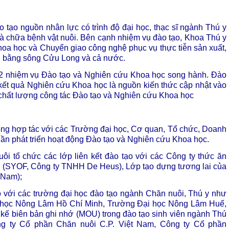
o tạo nguồn nhân lực có trình độ đại học, thạc sĩ ngành Thú y
và chữa bệnh vật nuôi. Bên cạnh nhiệm vụ đào tạo, Khoa Thú y
Khoa học và Chuyển giao công nghệ phục vụ thực tiễn sản xuất,
g bằng sông Cửu Long và cả nước.
 2 nhiệm vụ Đào tạo và Nghiên cứu Khoa học song hành. Đào
kết quả Nghiên cứu Khoa học là nguồn kiến thức cập nhật vào
 chất lượng công tác Đào tạo và Nghiên cứu Khoa học
ộng hợp tác với các Trường đại học, Cơ quan, Tổ chức, Doanh
ần phát triển hoạt động Đào tạo và Nghiên cứu Khoa học.
i tổ chức các lớp liên kết đào tạo với các Công ty thức ăn
ng (SYOF, Công ty TNHH De Heus), Lớp tạo dựng tương lai của
 Nam);
bộ với các trường đại học đào tạo ngành Chăn nuôi, Thú y như
i học Nông Lâm Hồ Chí Minh, Trường Đại học Nông Lâm Huế,
kế biên bản ghi nhớ (MOU) trong đào tạo sinh viên ngành Thú
g ty Cổ phần Chăn nuôi C.P. Việt Nam, Công ty Cổ phần