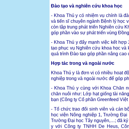
Đào tạo và nghiên cứu khoa học
- Khoa Thú y có nhiệm vụ chính là đà
và tiến sĩ chuyên ngành Bệnh lý học 
còn tập trung phát triển Nghiên cứu 
góp phần vào sự phát triển vùng Đồn
- Khoa Thú y đẩy mạnh việc kết hợp
tạo phục vụ Nghiên cứu khoa học và 
quá trình Đào tạo góp phần nâng cao
Hợp tác trong và ngoài nước
Khoa Thú y là đơn vị có nhiều hoạt đ
nghiệp trong và ngoài nước để góp ph
- Khoa Thú y cùng với Khoa Chăn nuô
chăn nuôi như: Lớp hạt giống tài nă
bạn (Công ty Cổ phần Greenfeed Việt
- Tổ chức trao đổi sinh viên và cán 
học viện Nông nghiệp 1, Trường Đạ
Trường Đại học Tây nguyên,…; đã ký 
y với Công ty TNHH De Heus, Côn