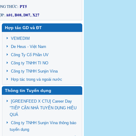
PT5
NG THỨC:
A01, B08, D07, X27
ỢP:
Hợp tác GD và ĐT
VEMEDIM
De Heus - Việt Nam
Công Ty Cổ Phần UV
Công ty TNHH TI NO
Công ty TNHH Sunjin Vina
Hợp tác trong và ngoài nước
Thông tin Tuyển dụng
[GREENFEED X CTU] Career Day
“TIẾP CẬN NHÀ TUYỂN DỤNG HIỆU
QUẢ
Công ty TNHH Sunjin Vina thông báo
tuyển dụng