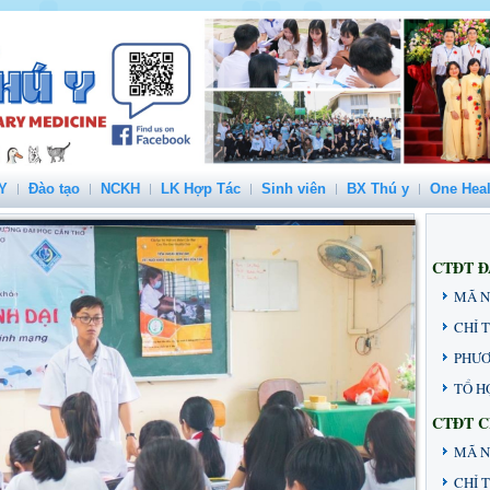
Y
Đào tạo
NCKH
LK Hợp Tác
Sinh viên
BX Thú y
One Heal
CTĐT Đ
MÃ 
CHỈ 
PHƯƠ
TỔ H
CTĐT 
MÃ N
CHỈ T