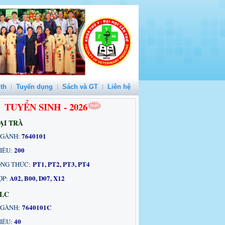
th
Tuyển dụng
Sách và GT
Liên hệ
TUYỂN SINH - 2026
ẠI TRÀ
7640101
NGÀNH:
200
TIÊU:
PT1, PT2, PT3, PT4
NG THỨC:
A02, B00, D07, X12
ỢP:
CLC
7640101C
GÀNH:
40
IÊU: