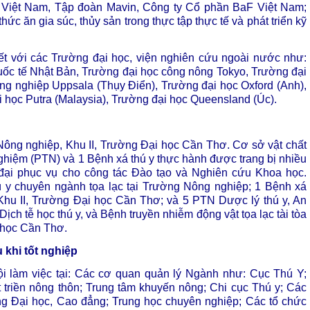
 Việt Nam, Tập đoàn Mavin, Công ty Cổ phần BaF Việt Nam;
hức ăn gia súc, thủy sản trong thực tập thực tế và phát triển kỹ
ết với các Trường đại học, viện nghiên cứu ngoài nước như:
ốc tế Nhật Bản, Trường đại học công nông Tokyo, Trường đại
ng nghiệp Uppsala (Thụy Điển), Trường đại học Oxford (Anh),
i học Putra (Malaysia), Trường đại học Queensland (Úc).
Nông nghiệp, Khu II, Trường Đại học Cần Thơ. Cơ sở vật chất
hiệm (PTN) và 1 Bệnh xá thú y thực hành được trang bị nhiều
n đại phục vụ cho công tác Đào tạo và Nghiên cứu Khoa học.
 y chuyên ngành tọa lạc tại Trường Nông nghiệp; 1 Bệnh xá
 Khu II, Trường Đại học Cần Thơ; và 5 PTN Dược lý thú y, An
Dịch tễ học thú y, và Bệnh truyền nhiễm động vật tọa lạc tài tòa
 học Cần Thơ.
 khi tốt nghiệp
hội làm việc tại: Các cơ quan quản lý Ngành như: Cục Thú Y;
triền nông thôn; Trung tâm khuyến nông; Chi cục Thú y; Các
ng Đại học, Cao đẳng; Trung học chuyên nghiệp; Các tổ chức