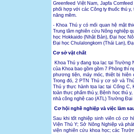
Greenfeed Việt Nam, Japfa Comfeed
phối hợp với các Công ty thuốc thú y, t
năng mềm.
- Khoa Thú y có mối quan hệ mật thi
Trung tâm nghiên cứu Nông nghiệp qu
học Hokkaido (Nhật Bản), Đại học Nô
Đại học Chulalongkorn (Thái Lan), Đạ
Cơ sở vật chất
Khoa Thú y đang tọa lạc tại Trường 
của Khoa bao gồm gồm 7 Phòng thí ng
phương tiện, máy móc, thiệt bị hiệ
Trong đó, 2 PTN Thú y cơ sở và Thú
Thú y thực hành tọa lạc tại Cổng C,
toàn thực phẩm thú y, Bệnh học thú y, 
nhà công nghệ cao (ATL) Trường Đại
Cơ hội nghề nghiệp và việc làm sau
Sau khi tốt nghiệp sinh viên có cơ 
Viện Thú Y; Sở Nông Nghiệp và phát 
viện nghiên cứu khoa học; các Trườ