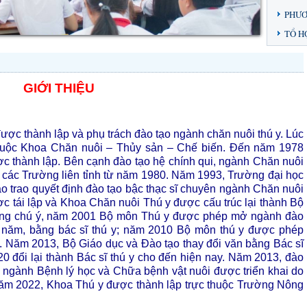
PHƯƠ
TỔ H
GIỚI THIỆU
c thành lập và phụ trách đào tạo ngành chăn nuôi thú y. Lúc
huộc Khoa Chăn nuôi – Thủy sản – Chế biến. Đến năm 1978
c thành lập. Bên cạnh đào tạo hệ chính qui, ngành Chăn nuôi
o các Trường liên tỉnh từ năm 1980. Năm 1993, Trường đại học
 trao quyết định đào tạo bậc thạc sĩ chuyên ngành Chăn nuôi
 tái lập và Khoa Chăn nuôi Thú y được cấu trúc lại thành Bộ
ng chú ý, năm 2001 Bộ môn Thú y được phép mở ngành đào
 5 năm, bằng bác sĩ thú y; năm 2010 Bộ môn thú y được phép
 Năm 2013, Bộ Giáo dục và Đào tạo thay đổi văn bằng Bác sĩ
0 đổi lại thành Bác sĩ thú y cho đến hiện nay. Năm 2013, đào
ên ngành Bệnh lý học và Chữa bệnh vật nuôi được triển khai do
năm 2022, Khoa Thú y được thành lập trực thuộc Trường Nông