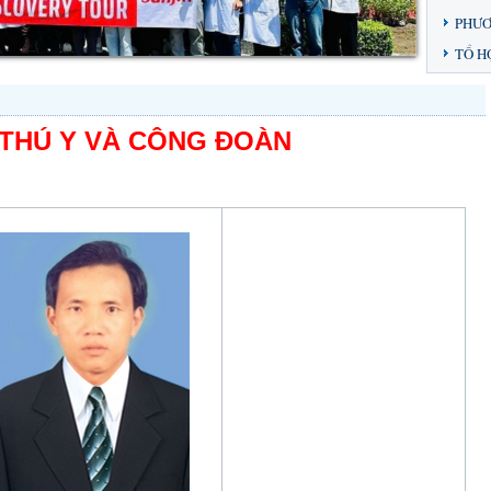
PHƯƠ
TỔ H
 THÚ Y VÀ CÔNG ĐOÀN