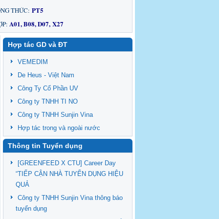
PT5
NG THỨC:
A01, B08, D07, X27
ỢP:
Hợp tác GD và ĐT
VEMEDIM
De Heus - Việt Nam
Công Ty Cổ Phần UV
Công ty TNHH TI NO
Công ty TNHH Sunjin Vina
Hợp tác trong và ngoài nước
Thông tin Tuyển dụng
[GREENFEED X CTU] Career Day
“TIẾP CẬN NHÀ TUYỂN DỤNG HIỆU
QUẢ
Công ty TNHH Sunjin Vina thông báo
tuyển dụng