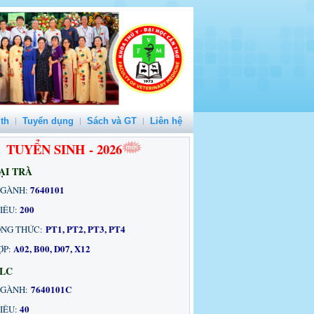
th
Tuyển dụng
Sách và GT
Liên hệ
TUYỂN SINH - 2026
ẠI TRÀ
7640101
NGÀNH:
200
TIÊU:
PT1, PT2, PT3, PT4
NG THỨC:
A02, B00, D07, X12
ỢP:
CLC
7640101C
GÀNH:
40
IÊU: