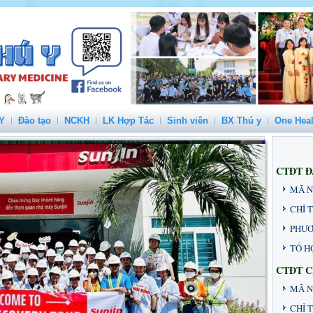
Y
Đào tạo
NCKH
LK Hợp Tác
Sinh viên
BX Thú y
One Heal
CTĐT Đ
MÃ 
CHỈ 
PHƯƠ
TỔ H
CTĐT 
MÃ N
CHỈ T