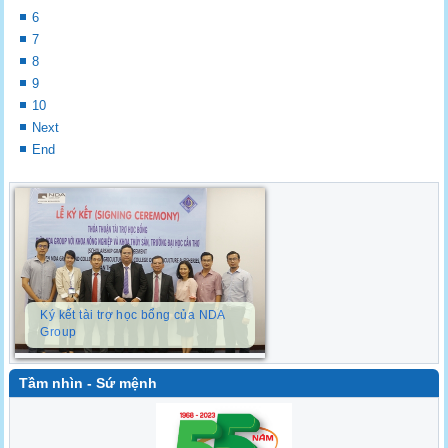
6
7
8
9
10
Next
End
Ký kết tài trợ học bổng của NDA
Group
Tầm nhìn - Sứ mệnh