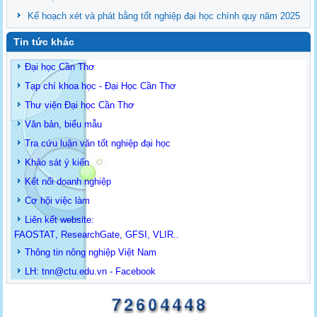
Kế hoạch xét và phát bằng tốt nghiệp đại học chính quy năm 2025
Tin tức khác
Đại học Cần Thơ
Tạp chí khoa học - Đại Học Cần Thơ
Thư viện Đại học Cần Thơ
Văn bản, biểu mẫu
Tra cứu luận văn tốt nghiệp đại học
Khảo sát ý kiến
Kết nối doanh nghiệp
Cơ hội việc làm
Liên kết website:
FAOSTAT
,
ResearchGate
,
GFSI
,
VLIR
..
Thông tin
nông nghiệp Việt Nam
LH: t
nn@ctu.edu.vn
-
Facebook