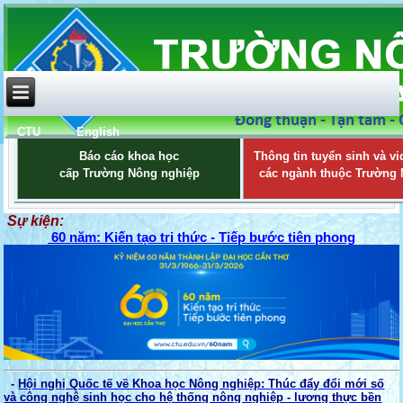
CTU
English
Báo cáo khoa học
Thông tin tuyển sinh và vi
cấp Trường Nông nghiệp
các ngành thuộc Trường
Sự kiện:
60 năm: Kiến tạo tri thức - Tiếp bước tiên phong
-
Hội nghị Quốc tế về Khoa học Nông nghiệp: Thúc đẩy đổi mới số
và công nghệ sinh học cho hệ thống nông nghiệp - lương thực bền