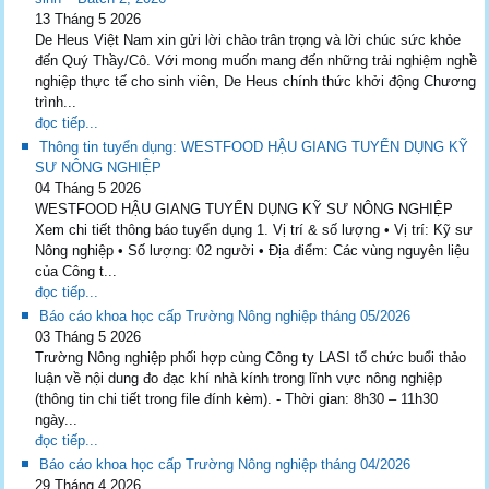
13 Tháng 5 2026
De Heus Việt Nam xin gửi lời chào trân trọng và lời chúc sức khỏe
đến Quý Thầy/Cô. Với mong muốn mang đến những trải nghiệm nghề
nghiệp thực tế cho sinh viên, De Heus chính thức khởi động Chương
trình...
đọc tiếp...
Thông tin tuyển dụng: WESTFOOD HẬU GIANG TUYỂN DỤNG KỸ
SƯ NÔNG NGHIỆP
04 Tháng 5 2026
WESTFOOD HẬU GIANG TUYỂN DỤNG KỸ SƯ NÔNG NGHIỆP
Xem chi tiết thông báo tuyển dụng 1. Vị trí & số lượng • Vị trí: Kỹ sư
Nông nghiệp • Số lượng: 02 người • Địa điểm: Các vùng nguyên liệu
của Công t...
đọc tiếp...
Báo cáo khoa học cấp Trường Nông nghiệp tháng 05/2026
03 Tháng 5 2026
Trường Nông nghiệp phối hợp cùng Công ty LASI tổ chức buổi thảo
luận về nội dung đo đạc khí nhà kính trong lĩnh vực nông nghiệp
(thông tin chi tiết trong file đính kèm). - Thời gian: 8h30 – 11h30
ngày...
đọc tiếp...
Báo cáo khoa học cấp Trường Nông nghiệp tháng 04/2026
29 Tháng 4 2026