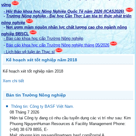
vững
- Hội thảo khoa học Nông Nghiệp Quốc Tế năm 2026 (ICAS2026)
-
Trường Nông nghiệp - Đại học Cần Thơ: Lan tỏa tri thức phát triển
nông nghiệp
-
Nơi ươm mầm nguồn nhân lực chất lượng cao cho ngành nông
nghiệp ĐBSCL
- Báo cáo khoa học cấp Trường Nông nghiệp
-
Báo cáo khoa học cấp Trường Nông nghiệp tháng 05/2026
- Lịch bảo vệ luận án Thạc sỉ
Kế hoạch xét tốt nghiệp năm 2018
Kế hoạch xét tốt nghiệp năm 2018
Xem chi tiết
Bản tin Trường Nông nghiệp
Thông tin: Công ty BASF Việt Nam.
08 Tháng 7 2026
Hiện tại Công ty đang có nhu cầu tuyển dụng các vị trí như sau: Kim
Phuong NguyenHuman Resources & Facility Management Phone:
(+84) 38 679 8855, E-
Mail: phuong.kim.nguyen@partners.basf.comPostal A...