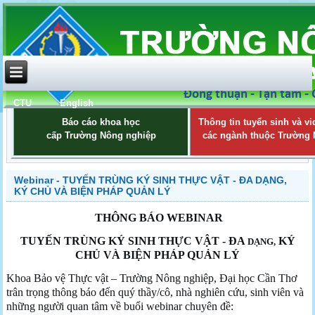
CTU
English
Báo cáo khoa học
Thông tin tuyển sinh và vi
cấp Trường Nông nghiệp
các ngành thuộc Trường
Webinar - TUYẾN TRÙNG KÝ SINH THỰC VẬT - ĐA DẠNG,
KÝ CHỦ VÀ BIỆN PHÁP QUẢN LÝ
THÔNG BÁO WEBINAR
TUYẾN TRÙNG KÝ SINH THỰC VẬT - ĐA
KÝ
DẠNG
,
CHỦ VÀ BIỆN PHÁP QUẢN LÝ
Khoa Bảo vệ Thực vật – Trường Nông nghiệp, Đại học Cần Thơ
trân trọng thông báo đến quý thầy/cô, nhà nghiên cứu, sinh viên và
những người quan tâm về buổi webinar chuyên đề: