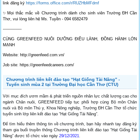
link đăng ký
https://forms.office.com/r/RUZHbMFdmf
✨Mọi thắc mắc về Chương trình dành cho sinh viên Trường ĐH Cần
Thơ, vui lòng liên hệ Ms. Tuyền -
094 6582479
---------------
CÙNG GREENFEED NUÔI DƯỠNG ĐIỀU LÀNH, ĐỒNG HÀNH LỚN
MẠNH
Website:
http://greenfeed.com.vn/
Job site:
https://greenfeedcareers.com/
Chương trình liên kết đào tạo “Hạt Giống Tài Năng” -
Tuyển sinh mùa 2 tại Trường Đại học Cần Thơ (CTU)
Với mục đích ươm mầm & phát triển nguồn nhân lực chất lượng cao cho
ngành Chăn nuôi, GREENFEED tiếp tục phối hợp cùng Bộ môn Chăn
nuôi và Bộ môn Thú y, Khoa Nông nghiệp, Trường ĐH Cần Thơ tổ chức
tuyển sinh lớp liên kết đào tạo “Hạt Giống Tài Năng”.
Để tìm hiểu thêm thông tin về chương trình, bạn hãy nhanh tay đăng ký
tham gia buổi truyền thông Chương trình liên kết đào tạo “Hạt Giống Tài
Năng” được tổ chức vào ngày
29/12/2021
.