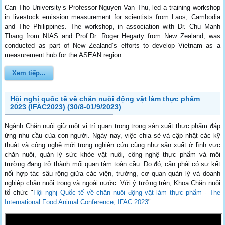
Can Tho University’s Professor Nguyen Van Thu, led a training workshop
in livestock emission measurement for scientists from Laos, Cambodia
and The Philippines. The workshop, in association with Dr. Chu Manh
Thang from NIAS and Prof.Dr. Roger Hegarty from New Zealand, was
conducted as part of New Zealand’s efforts to develop Vietnam as a
measurement hub for the ASEAN region.
Xem tiếp...
Hội nghị quốc tế về chăn nuôi động vật làm thực phẩm
2023 (IFAC2023) (30/8-01/9/2023)
Ngành Chăn nuôi giữ một vị trí quan trọng trong sản xuất thực phẩm đáp
ứng nhu cầu của con người. Ngày nay, việc chia sẻ và cập nhật các kỹ
thuật và công nghệ mới trong nghiên cứu cũng như sản xuất ở lĩnh vực
chăn nuôi, quản lý sức khỏe vật nuôi, công nghệ thực phẩm và môi
trường đang trở thành mối quan tâm toàn cầu. Do đó, cần phải có sự kết
nối hợp tác sâu rộng giữa các viện, trường, cơ quan quản lý và doanh
nghiệp chăn nuôi trong và ngoài nước. Với ý tưởng trên, Khoa Chăn nuôi
tổ chức "
Hội nghị Quốc tế về chăn nuôi động vật làm thực phẩm - The
International Food Animal Conference, IFAC 2023
".