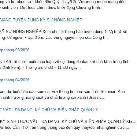
trọng và lời chúc sức khỏe đến Quý Thầy/Cô. Với mong muốn mang đến
o sinh viên, De Heus chính thức khởi động Chương trình...
ẬU GIANG TUYỂN DỤNG KỸ SƯ NÔNG NGHIỆP
 NÔNG NGHIỆP Xem chi tiết thông báo tuyển dụng 1. Vị trí & số
ợng: 02 người • Địa điểm: Các vùng nguyên liệu của Công t...
p tháng 05/2026
LASI tổ chức buổi thảo luận về nội dung đo đạc khí nhà kính trong lĩnh
ile đính kèm). - Thời gian: 8h30 – 11h30 ngày...
p tháng 04/2026
am dự buổi báo cáo seminar với thông tin như sau: Tên Seminar: Ảnh
sinh trưởng, năng suất và chất lượng cải xanh (Brassic...
C VẬT - ĐA DẠNG, KÝ CHỦ VÀ BIỆN PHÁP QUẢN LÝ
 SINH THỰC VẬT - ĐA DẠNG, KÝ CHỦ VÀ BIỆN PHÁP QUẢN LÝ Khoa
i học Cần Thơ trân trọng thông báo đến quý thầy/cô, nhà nghiên cứu,...