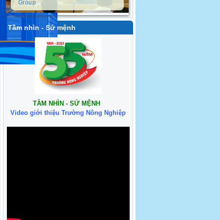
Group
Tầm nhìn - Sứ mệnh
TẦM NHÌN - SỨ MỆNH
Video giới thiệu Trường Nông Nghiệp