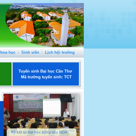
CTU
khoa học
Sinh viên
Lịch hội trường
Tuyển sinh Đại học Cần Thơ
Mã trường tuyển sinh: TCT
Ký kết tài trợ học bổng của NDA