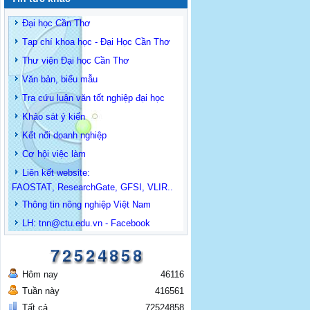
Đại học Cần Thơ
Tạp chí khoa học - Đại Học Cần Thơ
Thư viện Đại học Cần Thơ
Văn bản, biểu mẫu
Tra cứu luận văn tốt nghiệp đại học
Khảo sát ý kiến
Kết nối doanh nghiệp
Cơ hội việc làm
Liên kết website:
FAOSTAT
,
ResearchGate
,
GFSI
,
VLIR
..
Thông tin
nông nghiệp Việt Nam
LH: t
nn@ctu.edu.vn
-
Facebook
Hôm nay
46116
Tuần này
416561
Tất cả
72524858