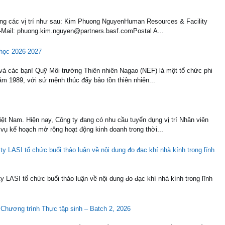
ụng các vị trí như sau: Kim Phuong NguyenHuman Resources & Facility
Mail: phuong.kim.nguyen@partners.basf.comPostal A...
học 2026-2027
 và các bạn! Quỹ Môi trường Thiên nhiên Nagao (NEF) là một tổ chức phi
m 1989, với sứ mệnh thúc đẩy bảo tồn thiên nhiên...
ệt Nam. Hiện nay, Công ty đang có nhu cầu tuyển dụng vị trí Nhân viên
ụ kế hoạch mở rộng hoạt động kinh doanh trong thời...
 LASI tổ chức buổi thảo luận về nội dung đo đạc khí nhà kính trong lĩnh
LASI tổ chức buổi thảo luận về nội dung đo đạc khí nhà kính trong lĩnh
 Chương trình Thực tập sinh – Batch 2, 2026