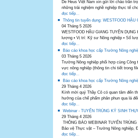
De Heus Việt Nam xin gửi lời chào trân 
những trải nghiệm nghề nghiệp thực tế ch
đọc tiếp...
Thông tin tuyển dụng: WESTFOOD H
04 Tháng 5 2026
WESTFOOD HẬU GIANG TUYỂN DỤNG KỸ SƯ
lượng • Vị trí: Kỹ sư Nông nghiệp • Số lư
đọc tiếp...
Báo cáo khoa học cấp Trường Nông nghiệ
03 Tháng 5 2026
Trường Nông nghiệp phối hợp cùng Công ty 
vực nông nghiệp (thông tin chi tiết trong f
đọc tiếp...
Báo cáo khoa học cấp Trường Nông nghiệ
29 Tháng 4 2026
Kính mời quý Thầy Cô có quan tâm đến th
hưởng của chế phẩm phân phun qua lá đến 
đọc tiếp...
Webinar - TUYẾN TRÙNG KÝ SINH THỰ
29 Tháng 4 2026
THÔNG BÁO WEBINAR TUYẾN TRÙNG KÝ
Bảo vệ Thực vật – Trường Nông nghiệp, Đạ
đọc tiếp...