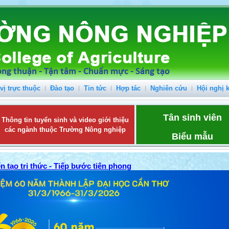
vị trực thuộc
Đào tạo
Tin tức
Hợp tác
Nghiên cứu
Hội nghị 
Tân sinh viên
Thông tin tuyển sinh và video giới thiệu
các ngành thuộc Trường Nông nghiệp
Biểu mẫu
n tạo tri thức - Tiếp bước tiên phong