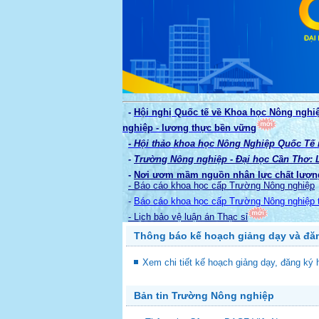
-
Hội nghị Quốc tế về Khoa học Nông nghi
nghiệp - lương thực bền vững
- Hội thảo khoa học Nông Nghiệp Quốc Tế
-
Trường Nông nghiệp - Đại học Cần Thơ: La
-
Nơi ươm mầm nguồn nhân lực chất lượn
- Báo cáo khoa học cấp Trường Nông nghiệp
-
Báo cáo khoa học cấp Trường Nông nghiệp 
- Lịch bảo vệ luận án Thạc sỉ
Thông báo kế hoạch giảng dạy và đă
Xem chi tiết kế hoạch giảng dạy, đăng ký
Bản tin Trường Nông nghiệp