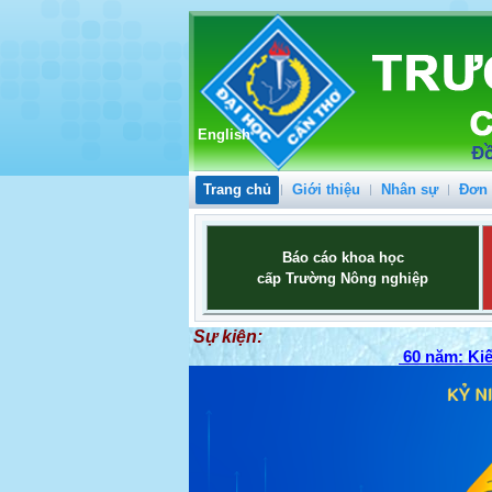
English
Trang chủ
Giới thiệu
Nhân sự
Đơn 
Báo cáo khoa học
cấp Trường Nông nghiệp
Sự kiện:
60 năm: Kiế