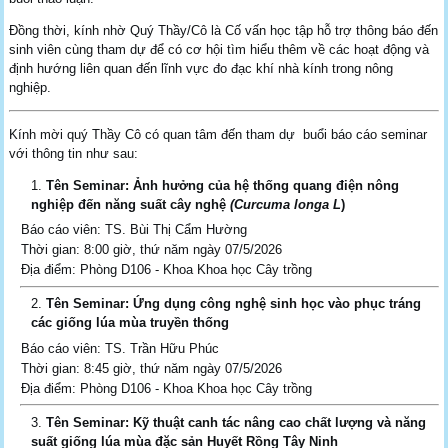
Đồng thời, kính nhờ Quý Thầy/Cô là Cố vấn học tập hỗ trợ thông báo đến
sinh viên cùng tham dự để có cơ hội tìm hiểu thêm về các hoạt động và
định hướng liên quan đến lĩnh vực đo đạc khí nhà kính trong nông
nghiệp.
Kính mời quý Thầy Cô có quan tâm đến tham dự buổi báo cáo seminar
với thông tin như sau:
Tên Seminar:
Ảnh hưởng của hệ thống quang điện nông
nghiệp đến năng suất cây nghệ
(Curcuma longa L
)
Báo cáo viên: TS. Bùi Thị Cẩm Hường
Thời gian: 8:00 giờ, thứ năm ngày 07/5/2026
Địa điểm: Phòng D106 - Khoa Khoa học Cây trồng
Tên
Seminar
:
Ứng dụng công nghệ sinh học vào phục tráng
các giống lúa mùa truyền thống
Báo cáo viên: TS. Trần Hữu Phúc
Thời gian: 8:45 giờ, thứ năm ngày 07/5/2026
Địa điểm: Phòng D106 - Khoa Khoa học Cây trồng
Tên
Seminar
:
Kỹ thuật canh tác nâng cao chất lượng và năng
suất giống lúa mùa đặc sản Huyết Rồng Tây Ninh