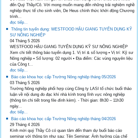
đến Quý Thầy/Cô. Với mong muốn mang đến những trải nghiệm nghề
nghiệp thực tế cho sinh viên, De Heus chính thức khởi động Chương
trình...
đọc tiếp...
Thông tin tuyển dụng: WESTFOOD HẬU GIANG TUYỂN DỤNG KỸ
SƯ NÔNG NGHIỆP
04 Tháng 5 2026
WESTFOOD HẬU GIANG TUYỂN DỤNG KỸ SƯ NÔNG NGHIỆP
Xem chi tiết thông báo tuyển dụng 1. Vị trí & số lượng • Vị trí: Kỹ sư
Nông nghiệp • Số lượng: 02 người • Địa điểm: Các vùng nguyên liệu
của Công t...
đọc tiếp...
Báo cáo khoa học cấp Trường Nông nghiệp tháng 05/2026
03 Tháng 5 2026
Trường Nông nghiệp phối hợp cùng Công ty LASI tổ chức buổi thảo
luận về nội dung đo đạc khí nhà kính trong lĩnh vực nông nghiệp
(thông tin chi tiết trong file đính kèm). - Thời gian: 8h30 – 11h30
ngày...
đọc tiếp...
Báo cáo khoa học cấp Trường Nông nghiệp tháng 04/2026
29 Tháng 4 2026
Kính mời quý Thầy Cô có quan tâm đến tham dự buổi báo cáo
seminar với thông tin như sau: Tên Seminar: Ảnh hưởng của chế