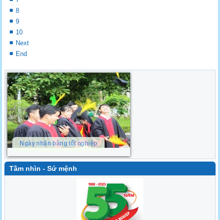
8
9
10
Next
End
Ngày nhận bằng tốt nghiệp
Tầm nhìn - Sứ mệnh