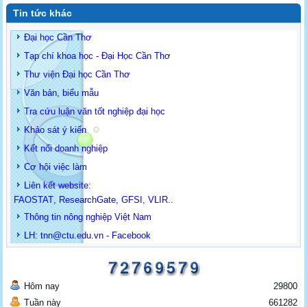
Tin tức khác
Đại học Cần Thơ
Tạp chí khoa học - Đại Học Cần Thơ
Thư viện Đại học Cần Thơ
Văn bản, biểu mẫu
Tra cứu luận văn tốt nghiệp đại học
Khảo sát ý kiến
Kết nối doanh nghiệp
Cơ hội việc làm
Liên kết website:
FAOSTAT
,
ResearchGate
,
GFSI
,
VLIR
..
Thông tin
nông nghiệp Việt Nam
LH: t
nn@ctu.edu.vn
-
Facebook
Hôm nay
29800
Tuần này
661282