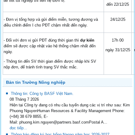
để xét tốt nghiệp thì liên hệ Đơn vị.
đến 22/12/25
- Đơn vị tổng hợp và gửi điểm miễn, tương đương và
24/12/25
điều chỉnh điểm I cho PĐT chậm nhất đến ngày.
- Đối với đơn vị gửi PĐT đúng thời gian thì
dự kiến
17h 00
điểm sẽ được cập nhật vào hệ thống chậm nhất đến
ngày 31/12/25
ngày.
- Thông tin đến SV thời gian điểm được nhập khi SV
nộp đơn, để tránh tình trạng SV thắc mắc.
Bản tin Trường Nông nghiệp
Thông tin: Công ty BASF Việt Nam.
08 Tháng 7 2026
Hiện tại Công ty đang có nhu cầu tuyển dụng các vị trí như sau: Kim
Phuong NguyenHuman Resources & Facility Management Phone:
(+84) 38 679 8855, E-
Mail: phuong.kim.nguyen@partners.basf.comPostal A...
đọc tiếp...
Thông báo đăng ký học bổng Nagao năm học 2026-2027