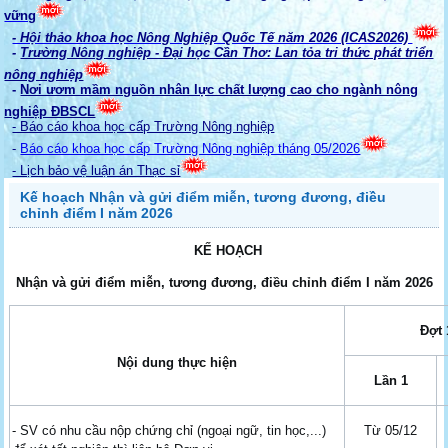
vững
- Hội thảo khoa học Nông Nghiệp Quốc Tế năm 2026 (ICAS2026)
-
Trường Nông nghiệp - Đại học Cần Thơ: Lan tỏa tri thức phát triển
nông nghiệp
-
Nơi ươm mầm nguồn nhân lực chất lượng cao cho ngành nông
nghiệp ĐBSCL
- Báo cáo khoa học cấp Trường Nông nghiệp
-
Báo cáo khoa học cấp Trường Nông nghiệp tháng 05/2026
- Lịch bảo vệ luận án Thạc sỉ
Kế hoạch Nhận và gửi điểm miễn, tương đương, điều
chỉnh điểm I năm 2026
KẾ HOẠCH
Nhận và gửi điểm miễn, tương đương, điều chỉnh điểm I năm 2026
Đợt 
Nội dung thực hiện
Lần 1
- SV có nhu cầu nộp chứng chỉ (ngoại ngữ, tin học,...)
Từ 05/12