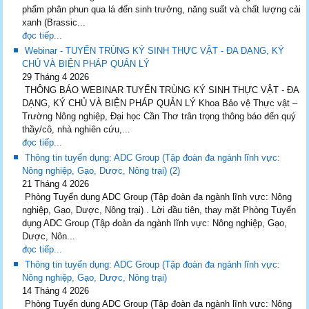
phẩm phân phun qua lá đến sinh trưởng, năng suất và chất lượng cải
xanh (Brassic...
đọc tiếp...
Webinar - TUYẾN TRÙNG KÝ SINH THỰC VẬT - ĐA DẠNG, KÝ
CHỦ VÀ BIỆN PHÁP QUẢN LÝ
29 Tháng 4 2026
THÔNG BÁO WEBINAR TUYẾN TRÙNG KÝ SINH THỰC VẬT - ĐA
DẠNG, KÝ CHỦ VÀ BIỆN PHÁP QUẢN LÝ Khoa Bảo vệ Thực vật –
Trường Nông nghiệp, Đại học Cần Thơ trân trọng thông báo đến quý
thầy/cô, nhà nghiên cứu,...
đọc tiếp...
Thông tin tuyển dụng: ADC Group (Tập đoàn đa ngành lĩnh vực:
Nông nghiệp, Gạo, Dược, Nông trại) (2)
21 Tháng 4 2026
Phòng Tuyển dụng ADC Group (Tập đoàn đa ngành lĩnh vực: Nông
nghiệp, Gạo, Dược, Nông trại) . Lời đầu tiên, thay mặt Phòng Tuyển
dụng ADC Group (Tập đoàn đa ngành lĩnh vực: Nông nghiệp, Gạo,
Dược, Nôn...
đọc tiếp...
Thông tin tuyển dụng: ADC Group (Tập đoàn đa ngành lĩnh vực:
Nông nghiệp, Gạo, Dược, Nông trại)
14 Tháng 4 2026
Phòng Tuyển dụng ADC Group (Tập đoàn đa ngành lĩnh vực: Nông