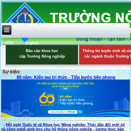
CTU
English
Báo cáo khoa học
Thông tin tuyển sinh và vi
cấp Trường Nông nghiệp
các ngành thuộc Trường
Sự kiện:
60 năm: Kiến tạo tri thức - Tiếp bước tiên phong
-
Hội nghị Quốc tế về Khoa học Nông nghiệp: Thúc đẩy đổi mới số
và công nghệ sinh học cho hệ thống nông nghiệp - lương thực bền