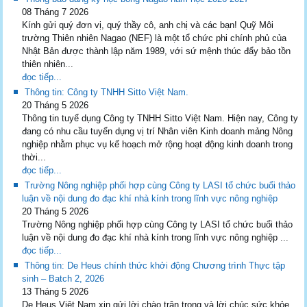
08 Tháng 7 2026
Kính gửi quý đơn vị, quý thầy cô, anh chị và các bạn! Quỹ Môi
trường Thiên nhiên Nagao (NEF) là một tổ chức phi chính phủ của
Nhật Bản được thành lập năm 1989, với sứ mệnh thúc đẩy bảo tồn
thiên nhiên...
đọc tiếp...
Thông tin: Công ty TNHH Sitto Việt Nam.
20 Tháng 5 2026
Thông tin tuyể dụng Công ty TNHH Sitto Việt Nam. Hiện nay, Công ty
đang có nhu cầu tuyển dụng vị trí Nhân viên Kinh doanh mảng Nông
nghiệp nhằm phục vụ kế hoạch mở rộng hoạt động kinh doanh trong
thời...
đọc tiếp...
Trường Nông nghiệp phối hợp cùng Công ty LASI tổ chức buổi thảo
luận về nội dung đo đạc khí nhà kính trong lĩnh vực nông nghiệp
20 Tháng 5 2026
Trường Nông nghiệp phối hợp cùng Công ty LASI tổ chức buổi thảo
luận về nội dung đo đạc khí nhà kính trong lĩnh vực nông nghiệp ...
đọc tiếp...
Thông tin: De Heus chính thức khởi động Chương trình Thực tập
sinh – Batch 2, 2026
13 Tháng 5 2026
De Heus Việt Nam xin gửi lời chào trân trọng và lời chúc sức khỏe