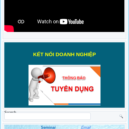
K
ẾT NỐI DOANH NGHIỆP
Search
Seminar
Email