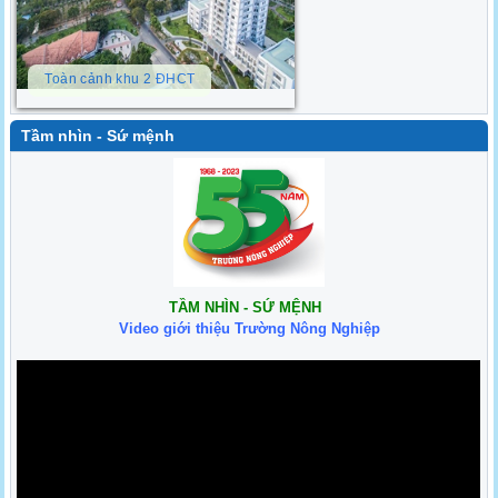
Toàn cảnh khu 2 ĐHCT
Tầm nhìn - Sứ mệnh
TẦM NHÌN - SỨ MỆNH
Video giới thiệu Trường Nông Nghiệp