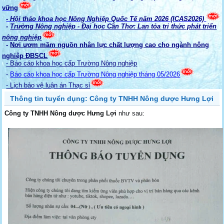
vững
- Hội thảo khoa học Nông Nghiệp Quốc Tế năm 2026 (ICAS2026)
-
Trường Nông nghiệp - Đại học Cần Thơ: Lan tỏa tri thức phát triển
nông nghiệp
-
Nơi ươm mầm nguồn nhân lực chất lượng cao cho ngành nông
nghiệp ĐBSCL
- Báo cáo khoa học cấp Trường Nông nghiệp
-
Báo cáo khoa học cấp Trường Nông nghiệp tháng 05/2026
- Lịch bảo vệ luận án Thạc sỉ
Thông tin tuyển dụng: Công ty TNHH Nông dược Hưng Lợi
Công ty TNHH Nông dược Hưng Lợi
như sau: