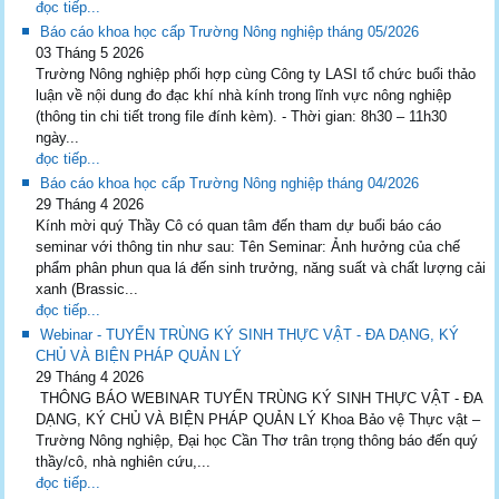
đọc tiếp...
Báo cáo khoa học cấp Trường Nông nghiệp tháng 05/2026
03 Tháng 5 2026
Trường Nông nghiệp phối hợp cùng Công ty LASI tổ chức buổi thảo
luận về nội dung đo đạc khí nhà kính trong lĩnh vực nông nghiệp
(thông tin chi tiết trong file đính kèm). - Thời gian: 8h30 – 11h30
ngày...
đọc tiếp...
Báo cáo khoa học cấp Trường Nông nghiệp tháng 04/2026
29 Tháng 4 2026
Kính mời quý Thầy Cô có quan tâm đến tham dự buổi báo cáo
seminar với thông tin như sau: Tên Seminar: Ảnh hưởng của chế
phẩm phân phun qua lá đến sinh trưởng, năng suất và chất lượng cải
xanh (Brassic...
đọc tiếp...
Webinar - TUYẾN TRÙNG KÝ SINH THỰC VẬT - ĐA DẠNG, KÝ
CHỦ VÀ BIỆN PHÁP QUẢN LÝ
29 Tháng 4 2026
THÔNG BÁO WEBINAR TUYẾN TRÙNG KÝ SINH THỰC VẬT - ĐA
DẠNG, KÝ CHỦ VÀ BIỆN PHÁP QUẢN LÝ Khoa Bảo vệ Thực vật –
Trường Nông nghiệp, Đại học Cần Thơ trân trọng thông báo đến quý
thầy/cô, nhà nghiên cứu,...
đọc tiếp...