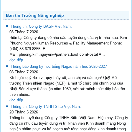
Bản tin Trường Nông nghiệp
Thông tin: Công ty BASF Việt Nam.
08 Tháng 7 2026
Hiện tại Công ty đang có nhu cầu tuyển dụng các vị trí như sau: Kim
Phuong NguyenHuman Resources & Facility Management Phone:
(+84) 38 679 8855, E-
Mail: phuong.kim.nguyen@partners.basf.comPostal A...
đọc tiếp...
Thông báo đăng ký học bổng Nagao năm học 2026-2027
08 Tháng 7 2026
Kính gửi quý đơn vị, quý thầy cô, anh chị và các bạn! Quỹ Môi
trường Thiên nhiên Nagao (NEF) là một tổ chức phi chính phủ của
Nhật Bản được thành lập năm 1989, với sứ mệnh thúc đẩy bảo tồn
thiên nhiên...
đọc tiếp...
Thông tin: Công ty TNHH Sitto Việt Nam.
20 Tháng 5 2026
Thông tin tuyể dụng Công ty TNHH Sitto Việt Nam. Hiện nay, Công ty
đang có nhu cầu tuyển dụng vị trí Nhân viên Kinh doanh mảng Nông
nghiệp nhằm phục vụ kế hoạch mở rộng hoạt động kinh doanh trong