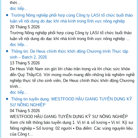
thời...
đọc tiếp...
Trường Nông nghiệp phối hợp cùng Công ty LASI tổ chức buổi thảo
luận về nội dung đo đạc khí nhà kính trong lĩnh vực nông nghiệp
20 Tháng 5 2026
Trường Nông nghiệp phối hợp cùng Công ty LASI tổ chức buổi thảo
luận về nội dung đo đạc khí nhà kính trong lĩnh vực nông nghiệp ...
đọc tiếp...
Thông tin: De Heus chính thức khởi động Chương trình Thực tập
sinh – Batch 2, 2026
13 Tháng 5 2026
De Heus Việt Nam xin gửi lời chào trân trọng và lời chúc sức khỏe
đến Quý Thầy/Cô. Với mong muốn mang đến những trải nghiệm nghề
nghiệp thực tế cho sinh viên, De Heus chính thức khởi động Chương
trình...
đọc tiếp...
Thông tin tuyển dụng: WESTFOOD HẬU GIANG TUYỂN DỤNG KỸ
SƯ NÔNG NGHIỆP
04 Tháng 5 2026
WESTFOOD HẬU GIANG TUYỂN DỤNG KỸ SƯ NÔNG NGHIỆP
Xem chi tiết thông báo tuyển dụng 1. Vị trí & số lượng • Vị trí: Kỹ sư
Nông nghiệp • Số lượng: 02 người • Địa điểm: Các vùng nguyên liệu
của Công t...