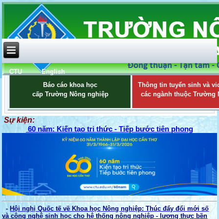
CTU
English
Báo cáo khoa học
Thông tin tuyển sinh và vi
cấp Trường Nông nghiệp
các ngành thuộc Trường
Sự kiện:
60 năm: Kiến tạo tri thức - Tiếp bước tiên phong
-
Hội nghị Quốc tế về Khoa học Nông nghiệp: Thúc đẩy đổi mới số
và công nghệ sinh học cho hệ thống nông nghiệp - lương thực bền