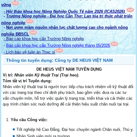
vững
- Hội thảo khoa học Nông Nghiệp Quốc Tế năm 2026 (ICAS2026)
-
Trường Nông nghiệp - Đại học Cần Thơ: Lan tỏa tri thức phát triển
nông nghiệp
-
Nơi ươm mầm nguồn nhân lực chất lượng cao cho ngành nông
nghiệp ĐBSCL
- Báo cáo khoa học cấp Trường Nông nghiệp
-
Báo cáo khoa học cấp Trường Nông nghiệp tháng 05/2026
- Lịch bảo vệ luận án Thạc sỉ
Thông tin tuyển dụng: Công ty DE HEUS VIỆT NAM
DE HEUS VIỆT NAM TUYỂN DỤNG
Vị trí:
Nhân viên Kỹ thuật Trại (Trại heo).
Tóm tắt vị trí Tuyển dụng:
Nhân viên kỹ thuật trại là người trực tiếp chịu trách nhiệm về kỹ thuật đối
với các trang trại theo chỉ định phụ trách, bao gồm việc đưa ra các tư
vấn chuyên môn, hỗ trợ việc quản lý trang trại, triển khai và cải thiện các
quy trình chăm sóc nuôi dưỡng để cải thiện hiệu suất chăn nuôi tại trại.
Yêu cầu Công việc:
Tốt nghiệp hệ Cao Đẳng, Đại học chuyên ngành Chăn nuôi, Thú y.
Nhận Sinh viên mới ra trường.