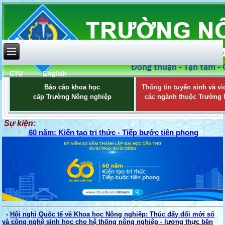
CTU
English
Báo cáo khoa học
Thông tin tuyển sinh và vi
cấp Trường Nông nghiệp
các ngành thuộc Trường
Sự kiện:
60 năm: Kiến tạo tri thức - Tiếp bước tiên phong
-
Hội nghị Quốc tế về Khoa học Nông nghiệp: Thúc đẩy đổi mới số
và công nghệ sinh học cho hệ thống nông nghiệp - lương thực bền