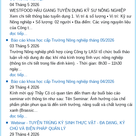
04 Tháng 5 2026
WESTFOOD HẬU GIANG TUYỂN DỤNG KỸ SƯ NÔNG NGHIỆP
Xem chi tiết thông báo tuyển dụng 1. Vị trí & số lượng • Vị trí: Kỹ sư
Nông nghiệp • Số lượng: 02 người • Địa điểm: Các vùng nguyên liệu
của Công t...
đọc tiếp...
Báo cáo khoa học cấp Trường Nông nghiệp tháng 05/2026
03 Tháng 5 2026
Trường Nông nghiệp phối hợp cùng Công ty LASI tổ chức buổi thảo
luận về nội dung đo đạc khí nhà kính trong lĩnh vực nông nghiệp
(thông tin chi tiết trong file đính kèm). - Thời gian: 8h30 – 11h30
ngày...
đọc tiếp...
Báo cáo khoa học cấp Trường Nông nghiệp tháng 04/2026
29 Tháng 4 2026
Kính mời quý Thầy Cô có quan tâm đến tham dự buổi báo cáo
seminar với thông tin như sau: Tên Seminar: Ảnh hưởng của chế
phẩm phân phun qua lá đến sinh trưởng, năng suất và chất lượng cải
xanh (Brassic...
đọc tiếp...
Webinar - TUYẾN TRÙNG KÝ SINH THỰC VẬT - ĐA DẠNG, KÝ
CHỦ VÀ BIỆN PHÁP QUẢN LÝ
29 Tháng 4 2026