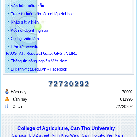
Văn bản, biểu mẫu
Tra cứu luận văn tốt nghiệp đại học
Khảo sát ý kiến
Kết nối doanh nghiệp
Cơ hội việc làm
Liên kết website:
FAOSTAT
,
ResearchGate
,
GFSI
,
VLIR
..
Thông tin
nông nghiệp Việt Nam
LH: t
nn@ctu.edu.vn
-
Facebook
Hôm nay
70002
Tuần này
611995
Tất cả
72720292
College of Agriculture, Can Tho University
Campus II, 3/2 street, Ninh Kieu Ward, Can Tho city, Viet Nam