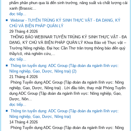
phẩm phân phun qua lá đến sinh trưởng, năng suất và chất lượng cải
xanh (Brassic...
đọc tiếp...
Webinar - TUYẾN TRÙNG KÝ SINH THỰC VẬT - ĐA DẠNG, KÝ
CHỦ VÀ BIỆN PHÁP QUẢN LÝ
29 Tháng 4 2026
THÔNG BÁO WEBINAR TUYẾN TRÙNG KÝ SINH THỰC VẬT - ĐA
DẠNG, KÝ CHỦ VÀ BIỆN PHÁP QUẢN LÝ Khoa Bảo vệ Thực vật –
Trường Nông nghiệp, Đại học Cần Thơ trân trọng thông báo đến quý
thầy/cô, nhà nghiên cứu,...
đọc tiếp...
Thông tin tuyển dụng: ADC Group (Tập đoàn đa ngành lĩnh vực:
Nông nghiệp, Gạo, Dược, Nông trại) (2)
21 Tháng 4 2026
Phòng Tuyển dụng ADC Group (Tập đoàn đa ngành lĩnh vực: Nông
nghiệp, Gạo, Dược, Nông trại) . Lời đầu tiên, thay mặt Phòng Tuyển
dụng ADC Group (Tập đoàn đa ngành lĩnh vực: Nông nghiệp, Gạo,
Dược, Nôn...
đọc tiếp...
Thông tin tuyển dụng: ADC Group (Tập đoàn đa ngành lĩnh vực:
Nông nghiệp, Gạo, Dược, Nông trại)
14 Tháng 4 2026
Phòng Tuyển dụng ADC Group (Tập đoàn đa ngành lĩnh vực: Nông