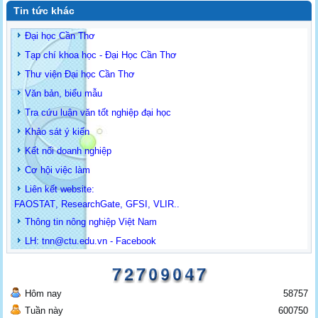
Tin tức khác
Đại học Cần Thơ
Tạp chí khoa học - Đại Học Cần Thơ
Thư viện Đại học Cần Thơ
Văn bản, biểu mẫu
Tra cứu luận văn tốt nghiệp đại học
Khảo sát ý kiến
Kết nối doanh nghiệp
Cơ hội việc làm
Liên kết website:
FAOSTAT
,
ResearchGate
,
GFSI
,
VLIR
..
Thông tin
nông nghiệp Việt Nam
LH: t
nn@ctu.edu.vn
-
Facebook
Hôm nay
58757
Tuần này
600750