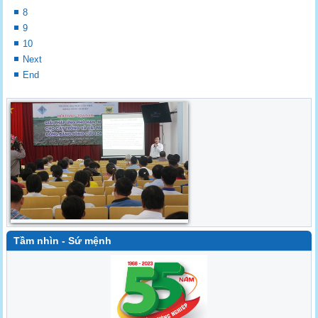
8
9
10
Next
End
Tầm nhìn - Sứ mệnh