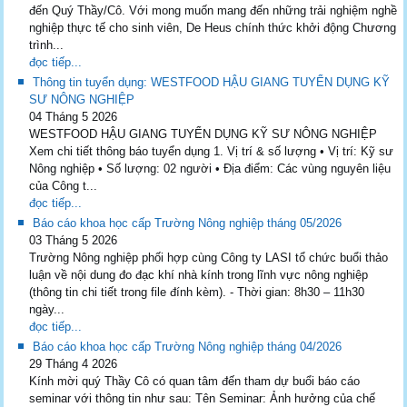
đến Quý Thầy/Cô. Với mong muốn mang đến những trải nghiệm nghề
nghiệp thực tế cho sinh viên, De Heus chính thức khởi động Chương
trình...
đọc tiếp...
Thông tin tuyển dụng: WESTFOOD HẬU GIANG TUYỂN DỤNG KỸ
SƯ NÔNG NGHIỆP
04 Tháng 5 2026
WESTFOOD HẬU GIANG TUYỂN DỤNG KỸ SƯ NÔNG NGHIỆP
Xem chi tiết thông báo tuyển dụng 1. Vị trí & số lượng • Vị trí: Kỹ sư
Nông nghiệp • Số lượng: 02 người • Địa điểm: Các vùng nguyên liệu
của Công t...
đọc tiếp...
Báo cáo khoa học cấp Trường Nông nghiệp tháng 05/2026
03 Tháng 5 2026
Trường Nông nghiệp phối hợp cùng Công ty LASI tổ chức buổi thảo
luận về nội dung đo đạc khí nhà kính trong lĩnh vực nông nghiệp
(thông tin chi tiết trong file đính kèm). - Thời gian: 8h30 – 11h30
ngày...
đọc tiếp...
Báo cáo khoa học cấp Trường Nông nghiệp tháng 04/2026
29 Tháng 4 2026
Kính mời quý Thầy Cô có quan tâm đến tham dự buổi báo cáo
seminar với thông tin như sau: Tên Seminar: Ảnh hưởng của chế