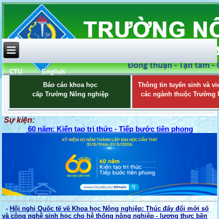
CTU
English
Báo cáo khoa học
Thông tin tuyển sinh và vi
cấp Trường Nông nghiệp
các ngành thuộc Trường
Sự kiện:
60 năm: Kiến tạo tri thức - Tiếp bước tiên phong
-
Hội nghị Quốc tế về Khoa học Nông nghiệp: Thúc đẩy đổi mới số
và công nghệ sinh học cho hệ thống nông nghiệp - lương thực bền