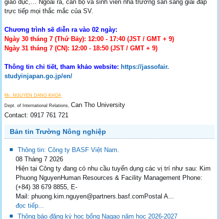
giáo dục,… Ngoài ra, cán bộ và sinh viên nhà trường sẵn sàng giải đáp
trực tiếp mọi thắc mắc của SV.
Chương trình sẽ diễn ra vào 02 ngày:
Ngày 30 tháng 7 (Thứ Bảy): 12:00 - 17:40 (JST / GMT + 9)
Ngày 31 tháng 7 (CN): 12:00 - 18:50 (JST / GMT + 9)
Thông tin chi tiết, tham khảo website:
https://jassofair.
studyinjapan.go.jp/en/
Mr. NGUYEN DANG KHOA
Can Tho University
Dept. of International Relations,
Contact: 0917 761 721
Bản tin Trường Nông nghiệp
Thông tin: Công ty BASF Việt Nam.
08 Tháng 7 2026
Hiện tại Công ty đang có nhu cầu tuyển dụng các vị trí như sau: Kim
Phuong NguyenHuman Resources & Facility Management Phone:
(+84) 38 679 8855, E-
Mail: phuong.kim.nguyen@partners.basf.comPostal A...
đọc tiếp...
Thông báo đăng ký học bổng Nagao năm học 2026-2027