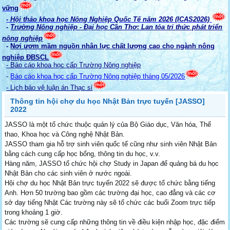
vững
- Hội thảo khoa học Nông Nghiệp Quốc Tế năm 2026 (ICAS2026)
-
Trường Nông nghiệp - Đại học Cần Thơ: Lan tỏa tri thức phát triển
nông nghiệp
-
Nơi ươm mầm nguồn nhân lực chất lượng cao cho ngành nông
nghiệp ĐBSCL
- Báo cáo khoa học cấp Trường Nông nghiệp
-
Báo cáo khoa học cấp Trường Nông nghiệp tháng 05/2026
- Lịch bảo vệ luận án Thạc sỉ
Thông tin hội chợ du học Nhật Bản trực tuyến [JASSO]
2022
JASSO là một tổ chức thuộc quản lý của Bộ Giáo dục, Văn hóa, Thể
thao, Khoa học và Công nghệ Nhật Bản.
JASSO tham gia hỗ trợ sinh viên quốc tế cũng như sinh viên Nhật Bản
bằng cách cung cấp học bổng, thông tin du học, v.v.
Hàng năm, JASSO tổ chức hội chợ Study in Japan để quảng bá du học
Nhật Bản cho các sinh viên ở nước ngoài.
Hội chợ du học Nhật Bản trực tuyến 2022 sẽ được tổ chức bằng tiếng
Anh. Hơn 50 trường bao gồm các trường đại học, cao đẳng và các cơ
sở dạy tiếng Nhật Các trường này sẽ tổ chức các buổi Zoom trực tiếp
trong khoảng 1 giờ.
Các trường sẽ cung cấp những thông tin về điều kiện nhập học, đặc điểm