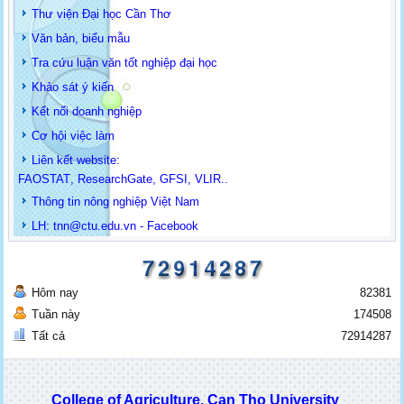
Thư viện Đại học Cần Thơ
Văn bản, biểu mẫu
Tra cứu luận văn tốt nghiệp đại học
Khảo sát ý kiến
Kết nối doanh nghiệp
Cơ hội việc làm
Liên kết website:
FAOSTAT
,
ResearchGate
,
GFSI
,
VLIR
..
Thông tin
nông nghiệp Việt Nam
LH: t
nn@ctu.edu.vn
-
Facebook
Hôm nay
82381
Tuần này
174508
Tất cả
72914287
College of Agriculture, Can Tho University