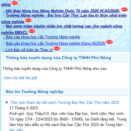
vững
- Hội thảo khoa học Nông Nghiệp Quốc Tế năm 2026 (ICAS2026)
-
Trường Nông nghiệp - Đại học Cần Thơ: Lan tỏa tri thức phát triển
nông nghiệp
-
Nơi ươm mầm nguồn nhân lực chất lượng cao cho ngành nông
nghiệp ĐBSCL
- Báo cáo khoa học cấp Trường Nông nghiệp
-
Báo cáo khoa học cấp Trường Nông nghiệp tháng 05/2026
- Lịch bảo vệ luận án Thạc sỉ
Thông báo tuyển dụng của Công ty TNHH Phú Nông
Thông báo tuyển dụng của Công ty TNHH Phú Nông như sau:
Xem chi tiết file pdf
Bản tin Trường Nông nghiệp
Thư mời tham dự hội sách Trường Đại Học Cần Thơ năm 2023
17 Tháng 4 2023
Kính gửi: Quý Thầy/Cô, Học viên Sau Đại học, Sinh viên, Học sinh.
Từ ngày 17/4 - 22/4/2023 (từ 8h00 - 17h00), tại Sảnh tầng trệt, Trung
tâm Học liệu diễn ra Hội sách Đại học Cần Thơ 2023 do Trung tâm...
đọc tiếp...