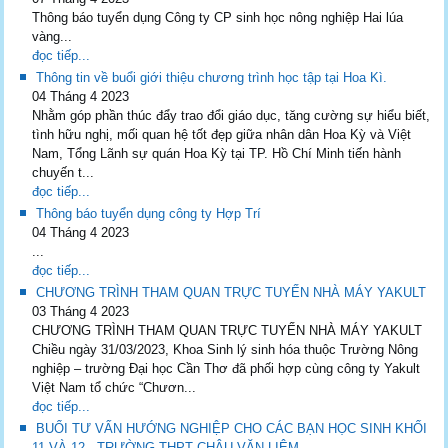
Thông báo tuyển dụng Công ty CP sinh học nông nghiệp Hai lúa
vàng...
đọc tiếp...
Thông tin về buổi giới thiệu chương trình học tập tại Hoa Kì.
04 Tháng 4 2023
Nhằm góp phần thúc đẩy trao đổi giáo dục, tăng cường sự hiểu biết,
tình hữu nghị, mối quan hệ tốt đẹp giữa nhân dân Hoa Kỳ và Việt
Nam, Tổng Lãnh sự quán Hoa Kỳ tại TP. Hồ Chí Minh tiến hành
chuyến t...
đọc tiếp...
Thông báo tuyển dụng công ty Hợp Trí
04 Tháng 4 2023
...
đọc tiếp...
CHƯƠNG TRÌNH THAM QUAN TRỰC TUYẾN NHÀ MÁY YAKULT
03 Tháng 4 2023
CHƯƠNG TRÌNH THAM QUAN TRỰC TUYẾN NHÀ MÁY YAKULT
Chiều ngày 31/03/2023, Khoa Sinh lý sinh hóa thuộc Trường Nông
nghiệp – trường Đại học Cần Thơ đã phối hợp cùng công ty Yakult
Việt Nam tổ chức “Chươn...
đọc tiếp...
BUỔI TƯ VẤN HƯỚNG NGHIỆP CHO CÁC BẠN HỌC SINH KHỐI
11 VÀ 12 - TRƯỜNG THPT CHÂU VĂN LIÊM