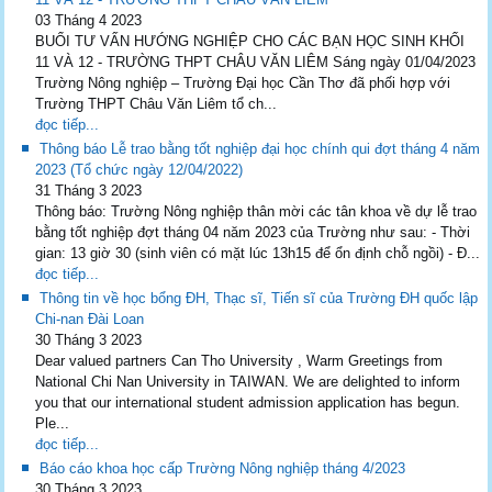
03 Tháng 4 2023
BUỔI TƯ VẤN HƯỚNG NGHIỆP CHO CÁC BẠN HỌC SINH KHỐI
11 VÀ 12 - TRƯỜNG THPT CHÂU VĂN LIÊM Sáng ngày 01/04/2023
Trường Nông nghiệp – Trường Đại học Cần Thơ đã phối hợp với
Trường THPT Châu Văn Liêm tổ ch...
đọc tiếp...
Thông báo Lễ trao bằng tốt nghiệp đại học chính qui đợt tháng 4 năm
2023 (Tổ chức ngày 12/04/2022)
31 Tháng 3 2023
Thông báo: Trường Nông nghiệp thân mời các tân khoa về dự lễ trao
bằng tốt nghiệp đợt tháng 04 năm 2023 của Trường như sau: - Thời
gian: 13 giờ 30 (sinh viên có mặt lúc 13h15 để ổn định chỗ ngồi) - Đ...
đọc tiếp...
Thông tin về học bổng ĐH, Thạc sĩ, Tiến sĩ của Trường ĐH quốc lập
Chi-nan Đài Loan
30 Tháng 3 2023
Dear valued partners Can Tho University , Warm Greetings from
National Chi Nan University in TAIWAN. We are delighted to inform
you that our international student admission application has begun.
Ple...
đọc tiếp...
Báo cáo khoa học cấp Trường Nông nghiệp tháng 4/2023
30 Tháng 3 2023