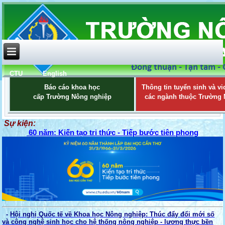
CTU
English
Báo cáo khoa học
Thông tin tuyển sinh và vi
cấp Trường Nông nghiệp
các ngành thuộc Trường
Sự kiện:
60 năm: Kiến tạo tri thức - Tiếp bước tiên phong
-
Hội nghị Quốc tế về Khoa học Nông nghiệp: Thúc đẩy đổi mới số
và công nghệ sinh học cho hệ thống nông nghiệp - lương thực bền