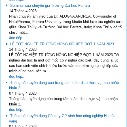
Seminar của chuyên gia Trường Đại học Ferrara
14 Tháng 4 2023
Nhân chuyến làm việc của Dr. ALOGNA ANDREA, Co-Founder of
HelixPharma, Ferrara University trong khuôn khổ hợp tác nghiên cứu
giữa Khoa Thú y và Trường Đại học Ferrara, Italy; Khoa Thú y có tổ
chức một...
đọc tiếp...
LỄ TỐT NGHIỆP TRƯỜNG NÔNG NGHIỆP ĐỢT 1 NĂM 2023
14 Tháng 4 2023
LỄ TỐT NGHIỆP TRƯỜNG NÔNG NGHIỆP ĐỢT 1 NĂM 2023 Tốt
nghiệp đại học là một cột mốc có ý nghĩa đặc biệt, đây cũng là lúc
các bạn sinh viên chính thức bước vào con đường sự nghiệp của
mình cùng bao ước m...
đọc tiếp...
Thông báo tuyển dụng của trung tâm kiểm dịch thực vật sau nhập
khẩu 2
07 Tháng 4 2023
Thông báo tuyển dụng của trung tâm kiểm dịch thực vật sau nhập
khẩu 2...
đọc tiếp...
Thông báo tuyển dụng Công ty CP sinh học nông nghiệp Hai lúa
vàng
07 Tháng 4 2023