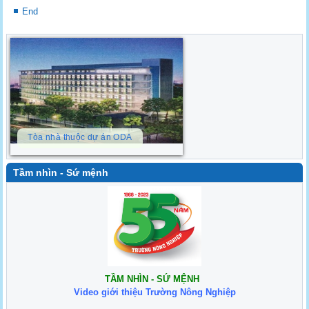
End
Tòa nhà thuộc dự án ODA
Tầm nhìn - Sứ mệnh
TẦM NHÌN - SỨ MỆNH
Video giới thiệu Trường Nông Nghiệp