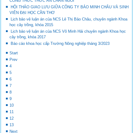
CÔNG THỨC THỨC ĂN CHĂN NUÔI
HỘI THẢO GIAO LƯU GIỮA CÔNG TY BẢO MINH CHÂU VÀ SINH
VIÊN ĐẠI HỌC CẦN THƠ
Lịch bảo vệ luận án của NCS Lê Thị Bảo Châu, chuyên ngành Khoa
học cây trồng, khóa 2015
Lịch bảo vệ luận án của NCS Võ Minh Hải chuyên ngành Khoa học
cây trồng, khóa 2017
Báo cáo khoa học cấp Trường Nông nghiệp tháng 3/2023
Start
Prev
4
5
6
7
8
9
10
11
12
13
Next