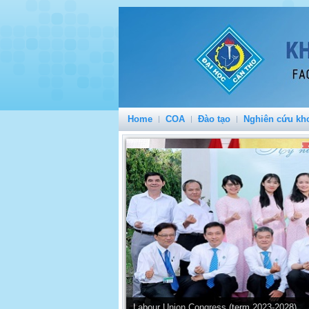
Home
COA
Đào tạo
Nghiên cứu kh
Labour Union Congress (term 2023-2028)