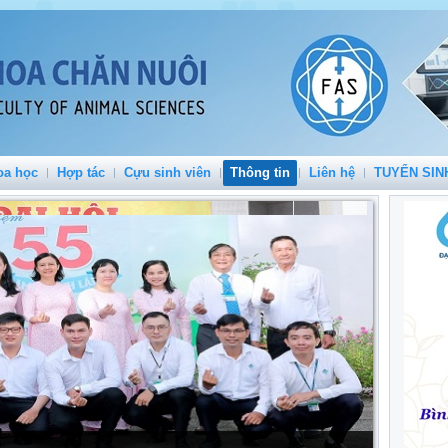
oa học
Hợp tác
Cựu sinh viên
Thông tin
Liên hệ
TUYỂN SIN