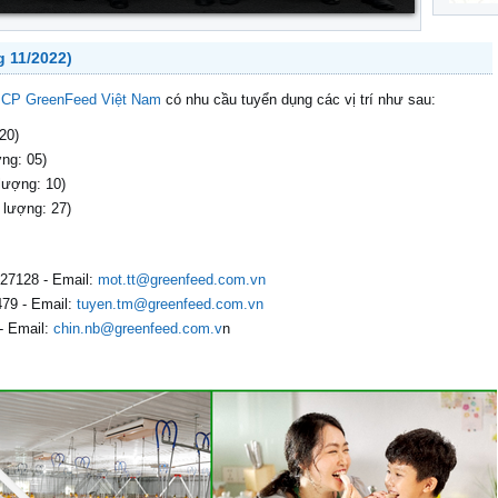
 11/2022)
 CP GreenFeed Việt Nam
có nhu cầu tuyển dụng các vị trí như sau:
20)
ng: 05)
lượng: 10)
 lượng: 27)
127128 - Email:
mot.tt@greenfeed.com.vn
79 - Email:
tuyen.tm@greenfeed.com.vn
- Email:
chin.nb@greenfeed.com.v
n