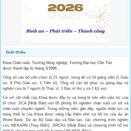
Giới thiệu
Khoa Chăn nuôi, Trường Nông nghiệp, Trường Đại học Cần Thơ
được thành lập từ tháng 3/1996.
Tổng số cán bộ viên chức là 21 người, trong đó có 14 giảng viên (1 Giáo
sư, 8 Phó Giáo sư, 5 Tiến sĩ). Tổng số cán bộ phục vụ giảng dạy và
nghiên cứu là 7 người (5 Thạc sĩ, 1 Bác sĩ thú y và 1 Kỹ sư).
Cơ sở vật chất của Khoa được đầu tư và trang bị trên nền viện trợ của
tổ chức JICA (Nhật Bản) với 05 phòng thí nghiệm chăn nuôi cơ sở và
chăn nuôi chuyên ngành. Trong những năm gần đây, nguồn nhân lực và
trang thiết bị của Khoa được nâng cấp thêm nhờ sự hỗ trợ của dự án
World Bank, Dự án Bộ Giáo dục và Đào tạo, các chương trình nghiên
cứu MEKARN (Thụy Điển), JIRCAS (Nhật Bản) và chương trình hỗ trợ
thiết bị cho lưu học sinh hồi hương CIM-WUS (Đức).