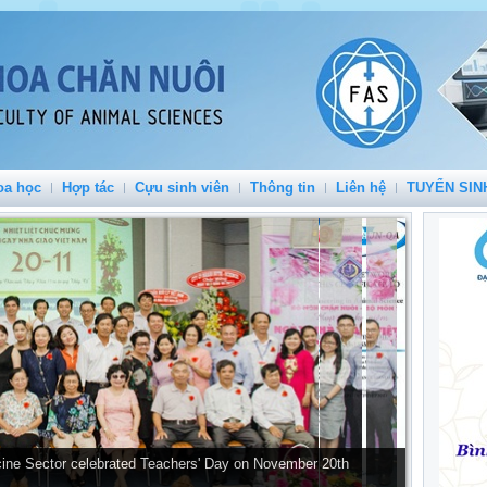
oa học
Hợp tác
Cựu sinh viên
Thông tin
Liên hệ
TUYỂN SIN
ine Sector celebrated Teachers' Day on November 20th