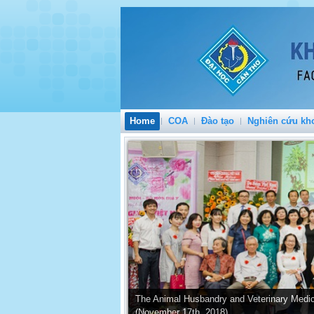
Home
COA
Đào tạo
Nghiên cứu kh
The Animal Husbandry and Veterinary Medic
(November 17th, 2018)