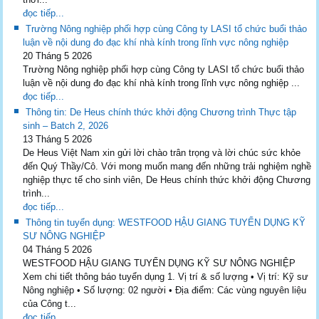
đọc tiếp...
Trường Nông nghiệp phối hợp cùng Công ty LASI tổ chức buổi thảo
luận về nội dung đo đạc khí nhà kính trong lĩnh vực nông nghiệp
20 Tháng 5 2026
Trường Nông nghiệp phối hợp cùng Công ty LASI tổ chức buổi thảo
luận về nội dung đo đạc khí nhà kính trong lĩnh vực nông nghiệp ...
đọc tiếp...
Thông tin: De Heus chính thức khởi động Chương trình Thực tập
sinh – Batch 2, 2026
13 Tháng 5 2026
De Heus Việt Nam xin gửi lời chào trân trọng và lời chúc sức khỏe
đến Quý Thầy/Cô. Với mong muốn mang đến những trải nghiệm nghề
nghiệp thực tế cho sinh viên, De Heus chính thức khởi động Chương
trình...
đọc tiếp...
Thông tin tuyển dụng: WESTFOOD HẬU GIANG TUYỂN DỤNG KỸ
SƯ NÔNG NGHIỆP
04 Tháng 5 2026
WESTFOOD HẬU GIANG TUYỂN DỤNG KỸ SƯ NÔNG NGHIỆP
Xem chi tiết thông báo tuyển dụng 1. Vị trí & số lượng • Vị trí: Kỹ sư
Nông nghiệp • Số lượng: 02 người • Địa điểm: Các vùng nguyên liệu
của Công t...
đọc tiếp...