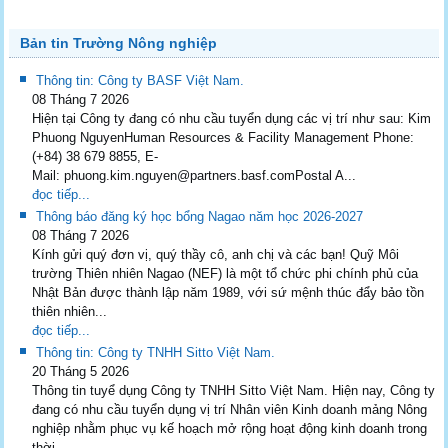
Bản tin Trường Nông nghiệp
Thông tin: Công ty BASF Việt Nam.
08 Tháng 7 2026
Hiện tại Công ty đang có nhu cầu tuyển dụng các vị trí như sau: Kim
Phuong NguyenHuman Resources & Facility Management Phone:
(+84) 38 679 8855, E-
Mail: phuong.kim.nguyen@partners.basf.comPostal A...
đọc tiếp...
Thông báo đăng ký học bổng Nagao năm học 2026-2027
08 Tháng 7 2026
Kính gửi quý đơn vị, quý thầy cô, anh chị và các bạn! Quỹ Môi
trường Thiên nhiên Nagao (NEF) là một tổ chức phi chính phủ của
Nhật Bản được thành lập năm 1989, với sứ mệnh thúc đẩy bảo tồn
thiên nhiên...
đọc tiếp...
Thông tin: Công ty TNHH Sitto Việt Nam.
20 Tháng 5 2026
Thông tin tuyể dụng Công ty TNHH Sitto Việt Nam. Hiện nay, Công ty
đang có nhu cầu tuyển dụng vị trí Nhân viên Kinh doanh mảng Nông
nghiệp nhằm phục vụ kế hoạch mở rộng hoạt động kinh doanh trong
thời...