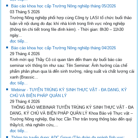
Báo cáo khoa học cấp Trường Nông nghiệp tháng 05/2026
03 Tháng 5 2026
Trường Nông nghiệp phối hợp cùng Công ty LASI tổ chức buổi thảo
luận về nội dung đo đạc khí nhà kính trong lĩnh vực nông nghiệp
(thông tin chi tiết trong file đính kèm). - Thời gian: 8h30 – 11h30
ngày...
đọc tiếp...
Báo cáo khoa học cấp Trường Nông nghiệp tháng 04/2026
29 Tháng 4 2026
Kính mời quý Thầy Cô có quan tâm đến tham dự buổi báo cáo
seminar với thông tin như sau: Tên Seminar: Ảnh hưởng của chế
phẩm phân phun qua lá đến sinh trưởng, năng suất và chất lượng cải
xanh (Brassic...
đọc tiếp...
Webinar - TUYẾN TRÙNG KÝ SINH THỰC VẬT - ĐA DẠNG, KÝ
CHỦ VÀ BIỆN PHÁP QUẢN LÝ
29 Tháng 4 2026
THÔNG BÁO WEBINAR TUYẾN TRÙNG KÝ SINH THỰC VẬT - ĐA
DẠNG, KÝ CHỦ VÀ BIỆN PHÁP QUẢN LÝ Khoa Bảo vệ Thực vật –
Trường Nông nghiệp, Đại học Cần Thơ trân trọng thông báo đến quý
thầy/cô, nhà nghiên cứu,...
đọc tiếp...
Thông tin tuyển dụng: ADC Group (Tập đoàn đa ngành lĩnh vực: