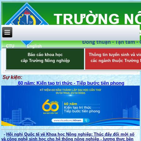
CTU
English
Báo cáo khoa học
Thông tin tuyển sinh và vi
cấp Trường Nông nghiệp
các ngành thuộc Trường
Sự kiện:
60 năm: Kiến tạo tri thức - Tiếp bước tiên phong
-
Hội nghị Quốc tế về Khoa học Nông nghiệp: Thúc đẩy đổi mới số
và công nghệ sinh học cho hệ thống nông nghiệp - lương thực bền