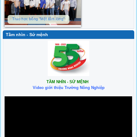
Trao học bổng "Một tấm lòng"
Tầm nhìn - Sứ mệnh
TẦM NHÌN - SỨ MỆNH
Video giới thiệu Trường Nông Nghiệp