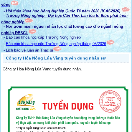
vững
- Hội thảo khoa học Nông Nghiệp Quốc Tế năm 2026 (ICAS2026)
-
Trường Nông nghiệp - Đại học Cần Thơ: Lan tỏa tri thức phát triển
nông nghiệp
-
Nơi ươm mầm nguồn nhân lực chất lượng cao cho ngành nông
nghiệp ĐBSCL
- Báo cáo khoa học cấp Trường Nông nghiệp
-
Báo cáo khoa học cấp Trường Nông nghiệp tháng 05/2026
- Lịch bảo vệ luận án Thạc sỉ
Công ty Hóa Nông Lúa Vàng tuyển dụng nhân sự
Công ty Hóa Nông Lúa Vàng tuyển dụng nhân.