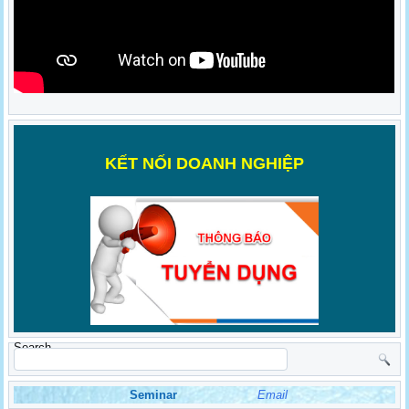
K
ẾT NỐI DOANH NGHIỆP
Search
Seminar
Email