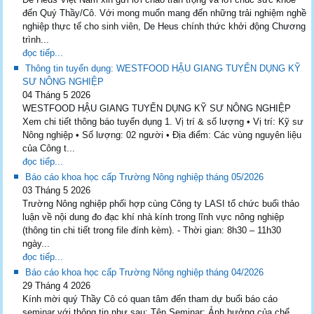
đến Quý Thầy/Cô. Với mong muốn mang đến những trải nghiệm nghề
nghiệp thực tế cho sinh viên, De Heus chính thức khởi động Chương
trình...
đọc tiếp...
Thông tin tuyển dụng: WESTFOOD HẬU GIANG TUYỂN DỤNG KỸ
SƯ NÔNG NGHIỆP
04 Tháng 5 2026
WESTFOOD HẬU GIANG TUYỂN DỤNG KỸ SƯ NÔNG NGHIỆP
Xem chi tiết thông báo tuyển dụng 1. Vị trí & số lượng • Vị trí: Kỹ sư
Nông nghiệp • Số lượng: 02 người • Địa điểm: Các vùng nguyên liệu
của Công t...
đọc tiếp...
Báo cáo khoa học cấp Trường Nông nghiệp tháng 05/2026
03 Tháng 5 2026
Trường Nông nghiệp phối hợp cùng Công ty LASI tổ chức buổi thảo
luận về nội dung đo đạc khí nhà kính trong lĩnh vực nông nghiệp
(thông tin chi tiết trong file đính kèm). - Thời gian: 8h30 – 11h30
ngày...
đọc tiếp...
Báo cáo khoa học cấp Trường Nông nghiệp tháng 04/2026
29 Tháng 4 2026
Kính mời quý Thầy Cô có quan tâm đến tham dự buổi báo cáo
seminar với thông tin như sau: Tên Seminar: Ảnh hưởng của chế