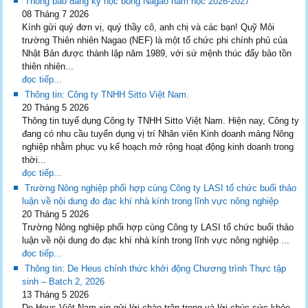
Thông báo đăng ký học bổng Nagao năm học 2026-2027
08 Tháng 7 2026
Kính gửi quý đơn vị, quý thầy cô, anh chị và các bạn! Quỹ Môi
trường Thiên nhiên Nagao (NEF) là một tổ chức phi chính phủ của
Nhật Bản được thành lập năm 1989, với sứ mệnh thúc đẩy bảo tồn
thiên nhiên...
đọc tiếp...
Thông tin: Công ty TNHH Sitto Việt Nam.
20 Tháng 5 2026
Thông tin tuyể dụng Công ty TNHH Sitto Việt Nam. Hiện nay, Công ty
đang có nhu cầu tuyển dụng vị trí Nhân viên Kinh doanh mảng Nông
nghiệp nhằm phục vụ kế hoạch mở rộng hoạt động kinh doanh trong
thời...
đọc tiếp...
Trường Nông nghiệp phối hợp cùng Công ty LASI tổ chức buổi thảo
luận về nội dung đo đạc khí nhà kính trong lĩnh vực nông nghiệp
20 Tháng 5 2026
Trường Nông nghiệp phối hợp cùng Công ty LASI tổ chức buổi thảo
luận về nội dung đo đạc khí nhà kính trong lĩnh vực nông nghiệp ...
đọc tiếp...
Thông tin: De Heus chính thức khởi động Chương trình Thực tập
sinh – Batch 2, 2026
13 Tháng 5 2026
De Heus Việt Nam xin gửi lời chào trân trọng và lời chúc sức khỏe