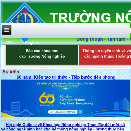
CTU
English
Báo cáo khoa học
Thông tin tuyển sinh và vi
cấp Trường Nông nghiệp
các ngành thuộc Trường
Sự kiện:
60 năm: Kiến tạo tri thức - Tiếp bước tiên phong
-
Hội nghị Quốc tế về Khoa học Nông nghiệp: Thúc đẩy đổi mới số
và công nghệ sinh học cho hệ thống nông nghiệp - lương thực bền