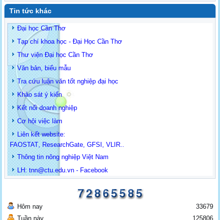
Tin tức khác
Đại học Cần Thơ
Tạp chí khoa học - Đại Học Cần Thơ
Thư viện Đại học Cần Thơ
Văn bản, biểu mẫu
Tra cứu luận văn tốt nghiệp đại học
Khảo sát ý kiến
Kết nối doanh nghiệp
Cơ hội việc làm
Liên kết website:
FAOSTAT
,
ResearchGate
,
GFSI
,
VLIR
..
Thông tin
nông nghiệp Việt Nam
LH: t
nn@ctu.edu.vn
-
Facebook
Hôm nay
33679
Tuần này
125806