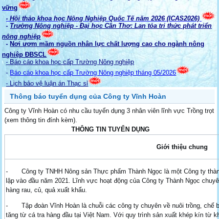
vững
- Hội thảo khoa học Nông Nghiệp Quốc Tế năm 2026 (ICAS2026)
-
Trường Nông nghiệp - Đại học Cần Thơ: Lan tỏa tri thức phát triển
nông nghiệp
-
Nơi ươm mầm nguồn nhân lực chất lượng cao cho ngành nông
nghiệp ĐBSCL
- Báo cáo khoa học cấp Trường Nông nghiệp
-
Báo cáo khoa học cấp Trường Nông nghiệp tháng 05/2026
- Lịch bảo vệ luận án Thạc sỉ
Thông báo tuyển dụng của Công ty Vĩnh Hoàn
Công ty Vĩnh Hoàn có nhu cầu tuyển dụng 3 nhân viên lĩnh vực Trồng trọt
(xem thông tin đính kèm).
THÔNG TIN TUYỂN DỤNG
Giới thiệu chung
- Công ty TNHH Nông sản Thực phẩm Thành Ngọc là một Công ty thành
lập vào đầu năm 2021. Lĩnh vực hoạt động của Công ty Thành Ngọc chuyên 
hàng rau, củ, quả xuất khẩu.
- Tập đoàn Vĩnh Hoàn là chuỗi các công ty chuyên về nuôi trồng, chế biến
tăng từ cá tra hàng đầu tại Việt Nam. Với quy trình sản xuất khép kín từ k