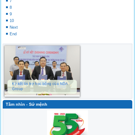
7
8
9
10
Next
End
Ký kết tài trợ học bổng của NDA
Group
Tầm nhìn - Sứ mệnh