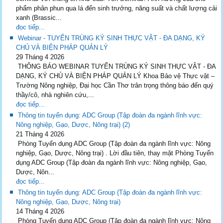
phẩm phân phun qua lá đến sinh trưởng, năng suất và chất lượng cải
xanh (Brassic...
đọc tiếp...
Webinar - TUYẾN TRÙNG KÝ SINH THỰC VẬT - ĐA DẠNG, KÝ
CHỦ VÀ BIỆN PHÁP QUẢN LÝ
29 Tháng 4 2026
THÔNG BÁO WEBINAR TUYẾN TRÙNG KÝ SINH THỰC VẬT - ĐA
DẠNG, KÝ CHỦ VÀ BIỆN PHÁP QUẢN LÝ Khoa Bảo vệ Thực vật –
Trường Nông nghiệp, Đại học Cần Thơ trân trọng thông báo đến quý
thầy/cô, nhà nghiên cứu,...
đọc tiếp...
Thông tin tuyển dụng: ADC Group (Tập đoàn đa ngành lĩnh vực:
Nông nghiệp, Gạo, Dược, Nông trại) (2)
21 Tháng 4 2026
Phòng Tuyển dụng ADC Group (Tập đoàn đa ngành lĩnh vực: Nông
nghiệp, Gạo, Dược, Nông trại) . Lời đầu tiên, thay mặt Phòng Tuyển
dụng ADC Group (Tập đoàn đa ngành lĩnh vực: Nông nghiệp, Gạo,
Dược, Nôn...
đọc tiếp...
Thông tin tuyển dụng: ADC Group (Tập đoàn đa ngành lĩnh vực:
Nông nghiệp, Gạo, Dược, Nông trại)
14 Tháng 4 2026
Phòng Tuyển dụng ADC Group (Tập đoàn đa ngành lĩnh vực: Nông