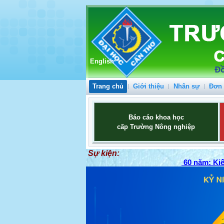
English
Trang chủ
Giới thiệu
Nhân sự
Đơn 
Báo cáo khoa học
cấp Trường Nông nghiệp
Sự kiện:
60 năm: Kiế