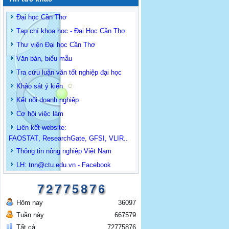
Đại học Cần Thơ
Tạp chí khoa học - Đại Học Cần Thơ
Thư viện Đại học Cần Thơ
Văn bản, biểu mẫu
Tra cứu luận văn tốt nghiệp đại học
Khảo sát ý kiến
Kết nối doanh nghiệp
Cơ hội việc làm
Liên kết website:
FAOSTAT
,
ResearchGate
,
GFSI
,
VLIR
..
Thông tin
nông nghiệp Việt Nam
LH: t
nn@ctu.edu.vn
-
Facebook
Hôm nay
36097
Tuần này
667579
Tất cả
72775876