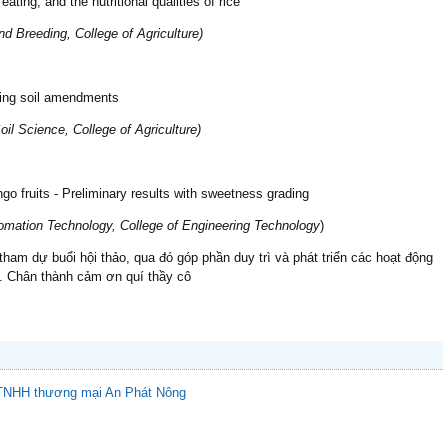
ating, and the nutritional qualities of rice
nd Breeding
, College of Agriculture
)
lying soil amendments
il Science, College of Agriculture)
o fruits - Preliminary results with sweetness grading
omation Technology
, College of Engineering Technology
)
tham dự buổi hội thảo, qua đó góp phần duy trì và phát triển các hoạt động
t. Chân thành cảm ơn quí thầy cô
 TNHH thương mại An Phát Nông