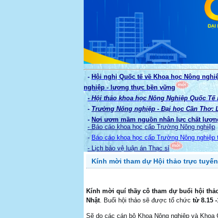
-
Hội nghị Quốc tế về Khoa học Nông nghi
nghiệp - lương thực bền vững
- Hội thảo khoa học Nông Nghiệp Quốc Tế
-
Trường Nông nghiệp - Đại học Cần Thơ: La
-
Nơi ươm mầm nguồn nhân lực chất lượn
- Báo cáo khoa học cấp Trường Nông nghiệp
-
Báo cáo khoa học cấp Trường Nông nghiệp 
- Lịch bảo vệ luận án Thạc sỉ
Kính mời tham dự Hội thảo trực tuyế
Kính mời quí thầy cô tham dự buổi hội thả
Nhật
. Buổi hội thảo sẽ được tổ chức
từ 8.15 
Sẽ do các cán bộ Khoa Nông nghiệp và Khoa C