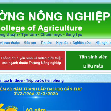
vị trực thuộc
Đào tạo
Tin tức
Hợp tác
Nghiên cứu
Hội nghị 
Tân sinh viên
Thông tin tuyển sinh và video giới thiệu
các ngành thuộc Trường Nông nghiệp
Biểu mẫu
n tạo tri thức - Tiếp bước tiên phong