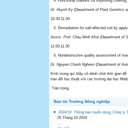
Functional markers for improving cooking, e
Dr. Huynh Ky (Department of Plant Genetics a
10:30-11:00
Remediation for salt-affected soil by app
Assoc. Prof. Chau Minh Khoi (Department of So
11:00-11:30
Nondestructive quality assessment of mang
Dr. Nguyen Chanh Nghiem
(
Department of Aut
Kính mong quí thầy cô dành chút thời gian để 
trao đổi học thuật với các trường đại học Nhậ
Trân trọng,
Bản tin Trường Nông nghiệp
2024/10: Thông báo tuyển dụng_Công ty
25 Tháng 10 2024
...