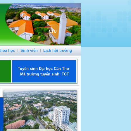
CTU
khoa học
Sinh viên
Lịch hội trường
Tuyển sinh Đại học Cần Thơ
Mã trường tuyển sinh: TCT