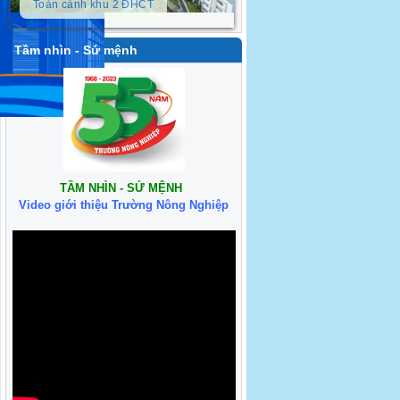
Toàn cảnh khu 2 ĐHCT
Tầm nhìn - Sứ mệnh
TẦM NHÌN - SỨ MỆNH
Video giới thiệu Trường Nông Nghiệp