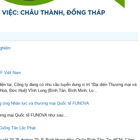
nghiệm
SF Việt Nam
 tại, Công ty đang có nhu cầu tuyển dụng vị trí “Đại diện Thương mại và
Hoà, Đức Huệ) Vĩnh Long (Bình Tân, Bình Minh, Lo...
ng ứng Nhân lực và thương mại Quốc tế FUNOVA
ơng mại Quốc tế FUNOVA như sau:...
 Giống Tân Lộc Phát
a chỉ 23-25 đường 20, P. Bình Hưng Hòa, Quận Bình Tân, Tp. HCM. Công