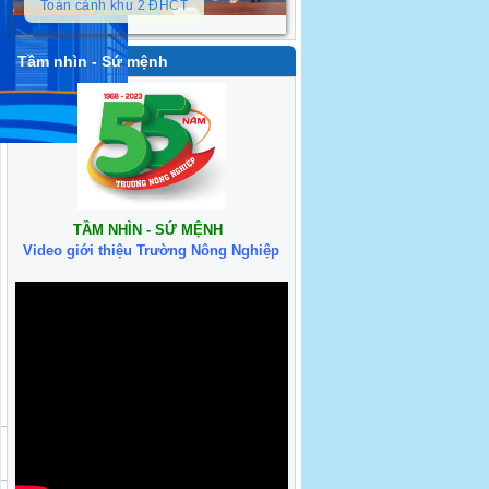
Toàn cảnh khu 2 ĐHCT
Tầm nhìn - Sứ mệnh
TẦM NHÌN - SỨ MỆNH
Video giới thiệu Trường Nông Nghiệp