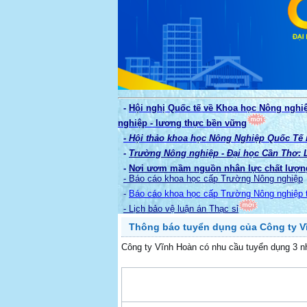
-
Hội nghị Quốc tế về Khoa học Nông nghi
nghiệp - lương thực bền vững
- Hội thảo khoa học Nông Nghiệp Quốc Tế
-
Trường Nông nghiệp - Đại học Cần Thơ: La
-
Nơi ươm mầm nguồn nhân lực chất lượn
- Báo cáo khoa học cấp Trường Nông nghiệp
-
Báo cáo khoa học cấp Trường Nông nghiệp 
- Lịch bảo vệ luận án Thạc sỉ
Thông báo tuyển dụng của Công ty V
Công ty Vĩnh Hoàn có nhu cầu tuyển dụng 3 nh