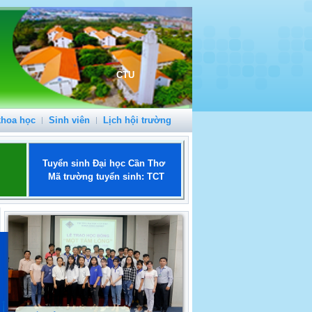
CTU
khoa học
Sinh viên
Lịch hội trường
Tuyển sinh Đại học Cần Thơ
Mã trường tuyển sinh: TCT