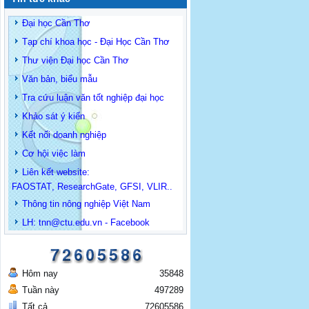
Đại học Cần Thơ
Tạp chí khoa học - Đại Học Cần Thơ
Thư viện Đại học Cần Thơ
Văn bản, biểu mẫu
Tra cứu luận văn tốt nghiệp đại học
Khảo sát ý kiến
Kết nối doanh nghiệp
Cơ hội việc làm
Liên kết website:
FAOSTAT
,
ResearchGate
,
GFSI
,
VLIR
..
Thông tin
nông nghiệp Việt Nam
LH: t
nn@ctu.edu.vn
-
Facebook
Hôm nay
35848
Tuần này
497289
Tất cả
72605586