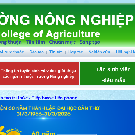
vị trực thuộc
Đào tạo
Tin tức
Hợp tác
Nghiên cứu
Hội nghị 
Tân sinh viên
Thông tin tuyển sinh và video giới thiệu
các ngành thuộc Trường Nông nghiệp
Biểu mẫu
n tạo tri thức - Tiếp bước tiên phong