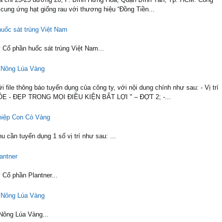
 cung ứng hạt giống rau với thương hiệu “Đồng Tiền...
huốc sát trùng Việt Nam
y Cổ phần huốc sát trùng Việt Nam...
a Nông Lúa Vàng
ile thông báo tuyển dụng của công ty, với nội dung chính như sau: - Vị trí
E - ĐẸP TRONG MỌI ĐIỀU KIỆN BẤT LỢI " – ĐỢT 2; -...
hiệp Con Cò Vàng
cần tuyển dụng 1 số vị trí như sau: ...
antner
 Cổ phần Plantner...
a Nông Lúa Vàng
Nông Lúa Vàng...