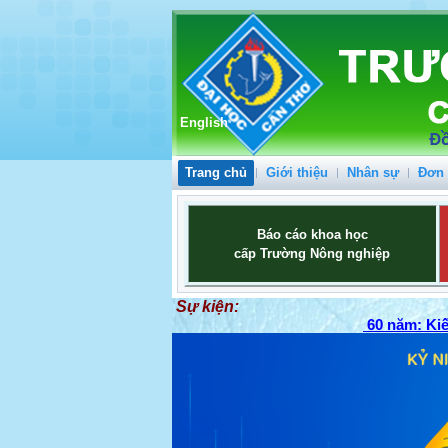
English
Trang chủ
Giới thiệu
Nhân sự
Đơn 
Báo cáo khoa học
cấp Trường Nông nghiệp
Sự kiện:
60 năm: Kiế