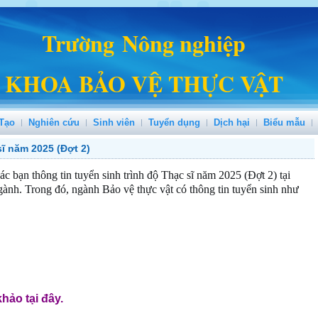
Trường Nông nghiệp
KHOA BẢO VỆ THỰC VẬT
Tạo
Nghiên cứu
Sinh viên
Tuyển dụng
Dịch hại
Biểu mẫu
ĩ năm 2025 (Đợt 2)
ác bạn thông tin tuyển sinh trình độ Thạc sĩ năm 2025 (Đợt 2) tại
nh. Trong đó, ngành Bảo vệ thực vật có thông tin tuyển sinh như
khảo tại đây.