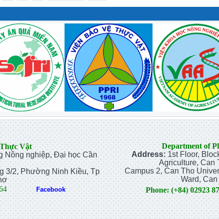
Department of Pl
 Thực Vật
Address:
1st Floor, Bloc
g Nông nghiệp, Đại học Cần
Agriculture, Can 
Campus 2, Can Tho Universi
g 3/2, Phường Ninh Kiều, Tp
Ward, Can 
hơ
064
Facebook
Phone:
(+84) 02923 8