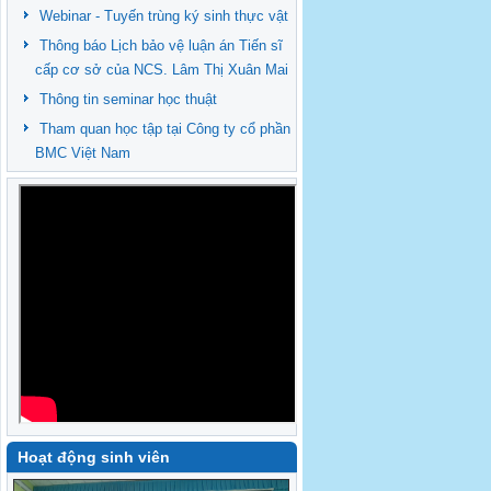
Webinar - Tuyến trùng ký sinh thực vật
Thông báo Lịch bảo vệ luận án Tiến sĩ
cấp cơ sở của NCS. Lâm Thị Xuân Mai
Thông tin seminar học thuật
Tham quan học tập tại Công ty cổ phần
BMC Việt Nam
Hoạt động sinh viên