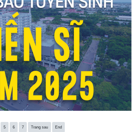
5
6
7
Trang sau
End