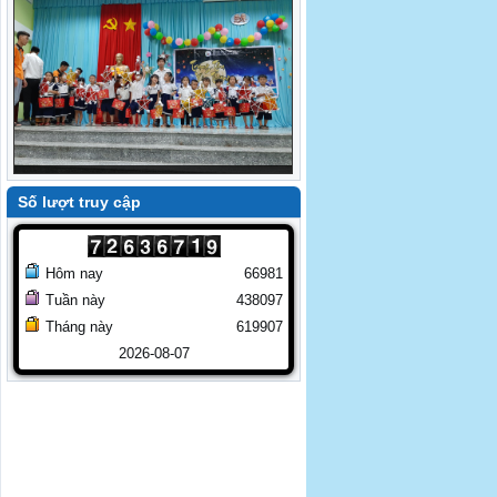
NEXT
Chương trình Trung thu yêu thương.
Số lượt truy cập
Hôm nay
66981
Tuần này
438097
Tháng này
619907
2026-08-07