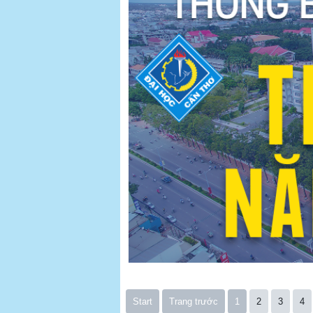
Start
Trang trước
1
2
3
4