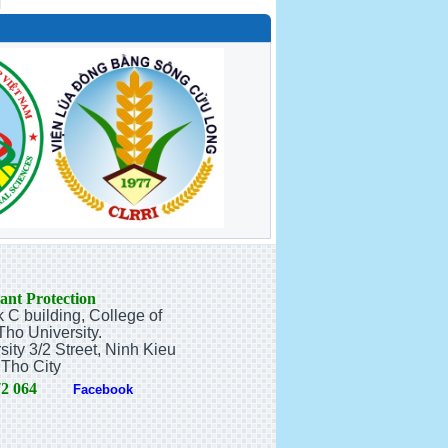
ant Protection
k C building, College of
Tho University.
ty 3/2 Street, Ninh Kieu
Tho City
72 064
Facebook