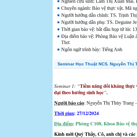
Nghiên cứu sinh: Lâm Thị Xuân Mai. 
Chuyên ngành: Bảo vệ thực vật. Mã n
Người hướng dẫn chính: TS. Trịnh Th
Người hướng dẫn phụ: TS. Deguine Je
Thời gian bảo vệ: bắt đầu họp từ lúc 1
Địa điểm bảo vệ: Phòng Bảo vệ Luận án
Thơ.
Ngôn ngữ trình bày: Tiếng Anh
Seminar Học Thuật NCS. Nguyễn Thị 
Tiềm năng đối kháng thực v
Seminar 1:
“
dại theo hướng sinh học
.
”
Người báo cáo
: Nguyễn Thị Thùy Trang - 
Thời gian
: 27/12/2024
Địa điểm
: Phòng C108, Khoa Bảo vệ th
Kính mời Quý Thầy, Cô, anh chị và các