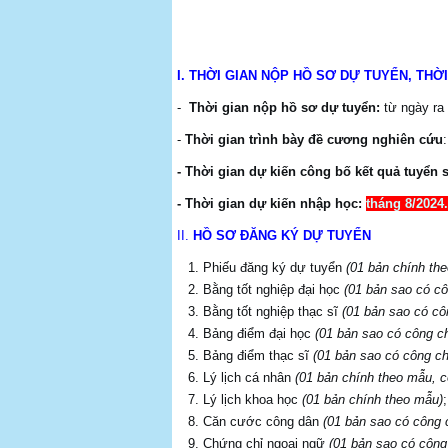
I. THỜI GIAN NỘP HỒ SƠ DỰ TUYỂN, THỜ
-
Thời gian nộp hồ sơ dự tuyển:
từ ngày ra
-
Thời gian trình bày đề cương nghiên cứu
- Thời gian dự kiến công bố kết quả tuyển s
- Thời gian dự kiến nhập học:
tháng 8/2024.
II.
HỒ SƠ ĐĂNG KÝ DỰ TUYỂN
Phiếu đăng ký dự tuyển
(01 bản chính th
Bằng tốt nghiệp đại học
(01 bản sao có c
Bằng tốt nghiệp thạc sĩ
(01 bản sao có cô
Bảng điểm đại học
(01 bản sao có công c
Bảng điểm thạc sĩ
(01 bản sao có công c
Lý lịch cá nhân
(01 bản chính theo mẫu, c
Lý lịch khoa học
(01 bản chính theo mẫu)
;
Căn cước công dân
(01 bản sao có công 
Chứng chỉ ngoại ngữ
(01 bản sao có công