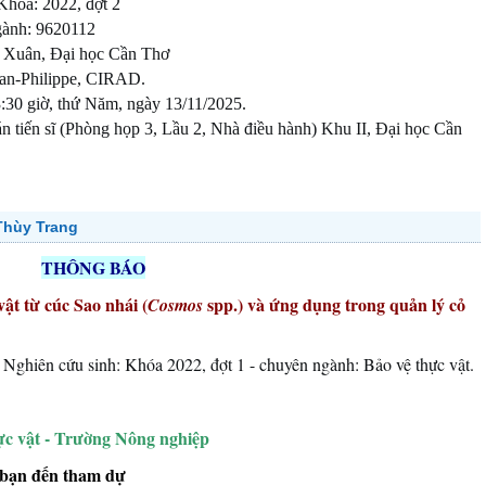
Khóa: 2022, đợt 2
gành: 9620112
ị Xuân, Đại học Cần Thơ
an-Philippe, CIRAD.
3:30 giờ, thứ Năm, ngày 13/11/2025.
 tiến sĩ (Phòng họp 3, Lầu 2, Nhà điều hành)
Khu II, Đại học Cần
Thùy Trang
THÔNG BÁO
ật từ cúc Sao nhái (
spp.) và ứng dụng trong quản lý cỏ
Cosmos
Nghiên cứu sinh: Khóa 2022, đợt 1 - chuyên ngành: Bảo vệ thực vật.
ực vật - Trường Nông nghiệp
 bạn đến tham dự