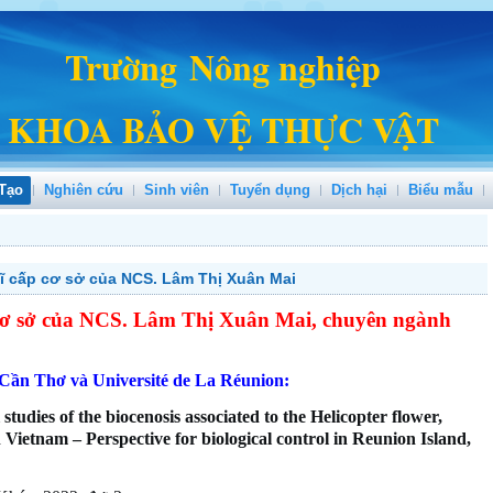
Trường Nông nghiệp
KHOA BẢO VỆ THỰC VẬT
Tạo
Nghiên cứu
Sinh viên
Tuyển dụng
Dịch hại
Biểu mẫu
sĩ cấp cơ sở của NCS. Lâm Thị Xuân Mai
p cơ sở của NCS. Lâm Thị Xuân Mai, chuyên ngành
Cần Thơ và Université de La Réunion:
 studies of the biocenosis associated to the Helicopter flower,
 Vietnam – Perspective for biological control in Reunion Island,