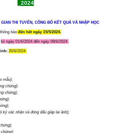
_2024
I GIAN THI TUYỂN, CÔNG BỐ KẾT QUẢ VÀ NHẬP HỌC
 thông báo
đến hết ngày
15
/
5
/2024.
:
từ ngày 01/6/2024 đến ngày 09/6/2024.
inh:
26/6/2024.
eo mẫu)
;
ông chứng)
;
ng chứng)
;
hứng)
;
hứng)
;
ó
ký xác nhận và
đóng dấu giáp lai ảnh)
;
chứng)
;
 chứng)
;