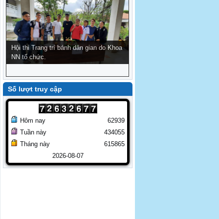
Hội thi Trang trí bánh dân gian do Khoa
NEXT
NN tổ chức.
Số lượt truy cập
Hôm nay
62939
Tuần này
434055
Tháng này
615865
2026-08-07