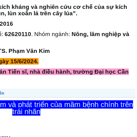
kích kháng và nghiên cứu cơ chế của sự kích
n, lùn xoắn lá trên cây lúa”.
2016
ố:
62620110
. Nhóm ngành:
Nông, lâm nghiệp và
TS. Phạm Văn Kim
gày 15/6/2024
.
án Tiến sĩ, nhà điều hành, trường Đại học Cần
ên
m và phát triển của mầm bệnh chính trên
trái nhãn