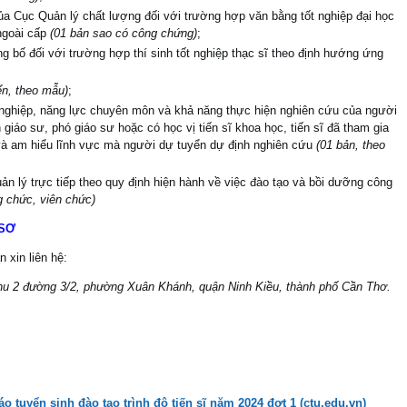
 Cục Quản lý chất lượng đối với trường hợp văn bằng tốt nghiệp đại học
ngoài cấp
(01 bản sao có công chứng)
;
g bố đối với trường hợp thí sinh tốt nghiệp thạc sĩ theo định hướng ứng
ển,
theo mẫu)
;
 nghiệp, năng lực chuyên môn và khả năng thực hiện nghiên cứu của người
iáo sư, phó giáo sư hoặc có học vị tiến sĩ khoa học, tiến sĩ đã tham gia
à am hiểu lĩnh vực mà người dự tuyển dự định nghiên cứu
(01 bản, theo
n lý trực tiếp theo quy định hiện hành về việc đào tạo và bồi dưỡng công
g chức, viên chức)
 SƠ
 xin liên hệ:
hu 2 đường 3/2, phường Xuân Khánh, quận Ninh Kiều, thành phố Cần Thơ.
o tuyển sinh đào tạo trình độ tiến sĩ năm 2024 đợt 1 (ctu.edu.vn)