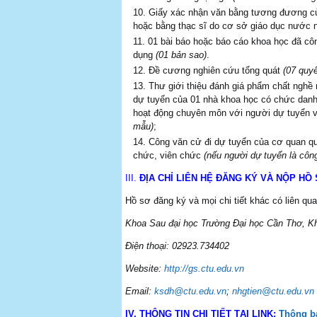
Giấy xác nhận văn bằng tương đương của
hoặc bằng thạc sĩ do cơ sở giáo dục nước 
01 bài báo hoặc báo cáo khoa học đã côn
dụng
(01 bản sao)
.
Đề cương nghiên cứu tổng quát
(
07 quy
Thư giới thiệu đánh giá phẩm chất nghề
dự tuyển của 01 nhà khoa học có chức danh g
hoạt động chuyên môn với người dự tuyển v
mẫu)
;
Công văn cử đi dự tuyển của cơ quan quả
chức, viên chức
(nếu người dự tuyển là côn
III.
ĐỊA CHỈ LIÊN HỆ ĐĂNG KÝ VÀ NỘP HỒ
Hồ sơ đăng ký và mọi chi tiết khác có liên quan
Khoa Sau đại học Trường Đại học Cần Thơ, K
Điện thoại: 02923.734402
Website:
http://gs.ctu.edu.vn
Email:
ksdh@ctu.edu.vn
;
nhgtien@ctu.edu.vn
IV. THÔNG TIN CHI TIẾT TẠI LINK:
Thông bá