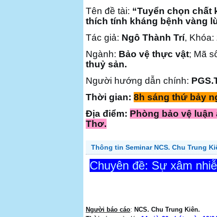
Tên đề tài:
“Tuyển chọn chất 
thích tính kháng bệnh vàng lù
Tác giả:
Ngô Thành Trí
,
Khóa:
Ngành:
Bảo vệ thực vật
; Mã s
thuỷ sản.
Người hướng dẫn chính:
PGS.
Thời gian:
8h sáng thứ bảy n
Địa điểm:
Phòng bảo vệ luận 
Thơ.
Thông tin Seminar NCS. Chu Trung Ki
Chuyên đề: Sự xâm nhiễ
Người báo cáo
:
NCS. Chu Trung Kiên.