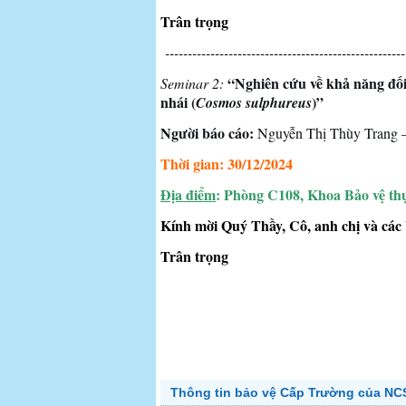
Trân trọng
-----------------------------------------------------
“Nghiên cứu về khả năng đối 
Seminar 2:
nhái (
)”
Cosmos sulphureus
Người báo cáo:
Nguyễn Thị Thùy Trang – 
Thời gian: 30/12/2024
Địa điểm
: Phòng C108, Khoa Bảo vệ th
Kính mời Quý Thầy, Cô, anh chị và các
Trân trọng
Kh
Thông tin bảo vệ Cấp Trường của NCS