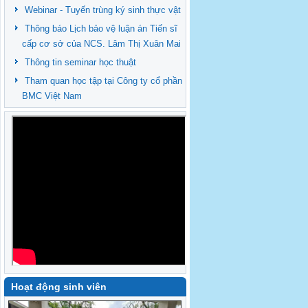
Webinar - Tuyến trùng ký sinh thực vật
Thông báo Lịch bảo vệ luận án Tiến sĩ
cấp cơ sở của NCS. Lâm Thị Xuân Mai
Thông tin seminar học thuật
Tham quan học tập tại Công ty cổ phần
BMC Việt Nam
Hoạt động sinh viên