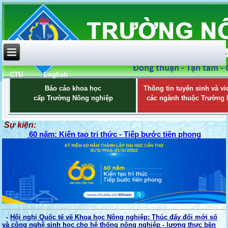
CTU
English
Báo cáo khoa học
Thông tin tuyển sinh và vi
cấp Trường Nông nghiệp
các ngành thuộc Trường
Sự kiện:
60 năm: Kiến tạo tri thức - Tiếp bước tiên phong
-
Hội nghị Quốc tế về Khoa học Nông nghiệp: Thúc đẩy đổi mới số
và công nghệ sinh học cho hệ thống nông nghiệp - lương thực bền