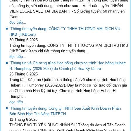
Công ty TNHH Hóa Nông Lúa Vàng kính gửi file thông báo tuyển dụng
của công ty, với nội dung chính như sau: - Vị trí cần tuyển: “NHÂN
VIÊN LOCAL SALE TẠI ĐỊA BÀN "; - Số lượng tuyển: 50 nhân viên
(Nam...
đọc tiếp...
Thông tin tuyển dụng: CÔNG TY TNHH THƯƠNG MẠI DỊCH VỤ
HKB (HKBCert)
30 Tháng 6 2025
Thông tin tuyển dụng: CÔNG TY TNHH THƯƠNG MẠI DỊCH VỤ HKB
(HKBCert): Xem chi tiết thông tin tuyển dụng...
đọc tiếp...
Thông tin về Chương trình Học bổng chương trình Học bổng Hubert
H. Humphrey (2026-2027) do Chính phủ Hoa Kỳ tài trợ.
25 Tháng 6 2025
Trung tâm Đào tạo Quốc tế xin thông báo về chương trình Học bổng
Hubert H. Humphrey (2026-2027). Đây là một cơ hội trao đổi danh giá
do Chính phủ Hoa Kỳ tài trợ. Chương trình Học bổng Hubert H.
Humphr...
đọc tiếp...
Thông tin tuyển dụng: Công ty TNHH Sản Xuất Kinh Doanh Phân
Bón Sinh Học Tín Nông TNTECH
11 Tháng 6 2025
THÔNG BÁO TUYỂN DỤNG NHÂN SỰ Thông tin đơn vị Tên Doanh
nghiệp: Công ty TNHH Sản Xuất Kinh Doanh Phân Bón Sinh Học Tín