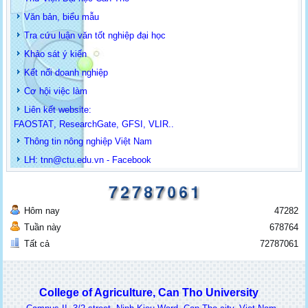
Văn bản, biểu mẫu
Tra cứu luận văn tốt nghiệp đại học
Khảo sát ý kiến
Kết nối doanh nghiệp
Cơ hội việc làm
Liên kết website:
FAOSTAT
,
ResearchGate
,
GFSI
,
VLIR
..
Thông tin
nông nghiệp Việt Nam
LH: t
nn@ctu.edu.vn
-
Facebook
Hôm nay
47282
Tuần này
678764
Tất cả
72787061
College of Agriculture, Can Tho University