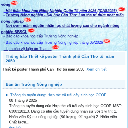
vững
- Hội thảo khoa học Nông Nghiệp Quốc Tế năm 2026 (ICAS2026)
-
Trường Nông nghiệp - Đại học Cần Thơ: Lan tỏa tri thức phát triển
nông nghiệp
-
Nơi ươm mầm nguồn nhân lực chất lượng cao cho ngành nông
nghiệp ĐBSCL
- Báo cáo khoa học cấp Trường Nông nghiệp
-
Báo cáo khoa học cấp Trường Nông nghiệp tháng 05/2026
- Lịch bảo vệ luận án Thạc sỉ
Thông báo Thiết kế poster Thành phố Cần Thơ tôi năm
2050.
Thiết kế poster Thành phố Cần Thơ tôi năm 2050
Xem chi tiết
Bản tin Trường Nông nghiệp
Thông tin tuyển dụng: Hợp tác xã trái cây sinh học OCOP
08 Tháng 9 2025
Thông tin tuyển dụng của Hợp tác xã trái cây sinh học OCOP. MST:
6300328113. Đang có nhu cầu tuyển dụng nhân sự với 3 vị trí: 1.
Nhân viên Kỹ sư nông nghiệp (Số lượng: 02 người) 2. Nhân viên
Chất lượn...
đọc tiếp...