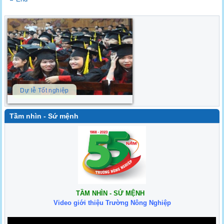
Dự lễ Tốt nghiệp
Tầm nhìn - Sứ mệnh
TẦM NHÌN - SỨ MỆNH
Video giới thiệu Trường Nông Nghiệp