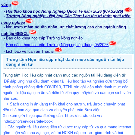
vững
- Hội thảo khoa học Nông Nghiệp Quốc Tế năm 2026 (ICAS2026)
-
Trường Nông nghiệp - Đại học Cần Thơ: Lan tỏa tri thức phát triển
nông nghiệp
-
Nơi ươm mầm nguồn nhân lực chất lượng cao cho ngành nông
nghiệp ĐBSCL
- Báo cáo khoa học cấp Trường Nông nghiệp
-
Báo cáo khoa học cấp Trường Nông nghiệp tháng 05/2026
- Lịch bảo vệ luận án Thạc sỉ
Trung tâm Học liệu cập nhật danh mục các nguồn tài liệu
dạng điện tử
Trung tâm Học liệu cập nhật danh mục các nguồn tài liệu dạng điện tử
Để đáp ứng nhu cầu tham khảo tài liệu học tập và nghiên cứu trong bối
cảnh phòng chống dịch COVID19, TTHL xin gởi cập nhật danh mục các
nguồn tài liệu dạng in ấn và điện tử đến quý thầy/cô và các bạn sinh viên
như sau:
+ Sách dạng in ấn đang triển khai cho mượn, trả được chuyển phát
đến nhà bạn đọc qua dịch vụ chuyển phát của Bưu điện.
Xin xem giới thiệu qua đường dẫn:
https://lrc.ctu.edu.vn/
index.php/services/tele-book
+ Các nguồn tài liệu dạng điện tử được truy cập từ xa qua mạng internet
gồm: luận văn sau đại học, đề tài NCKH cấp cơ sở, giáo trình và bài