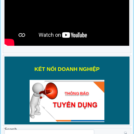
K
ẾT NỐI DOANH NGHIỆP
Search