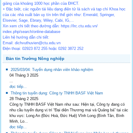
giảng của khoảng 1000 học phần của ĐHCT.
+ Đặc biệt, các nguồn tài liệu dạng điện tử là sách và tạp chí Khoa học
của các nhà xuất bản uy tín trên thế giới như: Emerald, Springer,
Elsevier, Sage, Ebrary, Wiley, Cabi, IG,...
Xin xem chi tiết theo đường dẫn:
https://lrc.ctu.edu.vn/
index.php/search/online-
database
Liên hệ hướng dẫn chi tiết:
Email:
dichvuthuvien@ctu.edu.
vn
Điện thoại: 02923 872 255 hoặc 0292 3872 252
Bản tin Trường Nông nghiệp
2025/03/04: Tuyển dụng nhân viên khảo nghiệm
04 Tháng 3 2025
...
đọc tiếp...
Thông tin tuyển dụng: Công ty TNHH BASF Việt Nam
28 Tháng 2 2025
Công ty TNHH BASF Việt Nam như sau: Hiện tại, Công ty đang có
nhu cầu tuyển dụng vị trí “Đại diện Thương mại và Quảng bá” tại các
khu vực: Long An (Đức Hoà, Đức Huệ) Vĩnh Long (Bình Tân, Bình
Minh, Lo...
đọc tiếp...