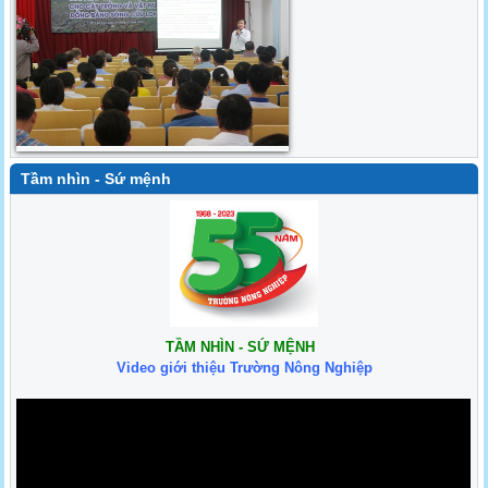
Tầm nhìn - Sứ mệnh
TẦM NHÌN - SỨ MỆNH
Video giới thiệu Trường Nông Nghiệp