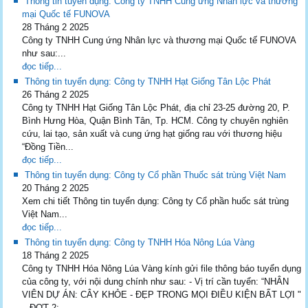
Thông tin tuyển dụng: Công ty TNHH Cung ứng Nhân lực và thương
mại Quốc tế FUNOVA
28 Tháng 2 2025
Công ty TNHH Cung ứng Nhân lực và thương mại Quốc tế FUNOVA
như sau:...
đọc tiếp...
Thông tin tuyển dụng: Công ty TNHH Hạt Giống Tân Lộc Phát
26 Tháng 2 2025
Công ty TNHH Hạt Giống Tân Lộc Phát, địa chỉ 23-25 đường 20, P.
Bình Hưng Hòa, Quận Bình Tân, Tp. HCM. Công ty chuyên nghiên
cứu, lai tạo, sản xuất và cung ứng hạt giống rau với thương hiệu
“Đồng Tiền...
đọc tiếp...
Thông tin tuyển dụng: Công ty Cổ phần Thuốc sát trùng Việt Nam
20 Tháng 2 2025
Xem chi tiết Thông tin tuyển dụng: Công ty Cổ phần huốc sát trùng
Việt Nam...
đọc tiếp...
Thông tin tuyển dụng: Công ty TNHH Hóa Nông Lúa Vàng
18 Tháng 2 2025
Công ty TNHH Hóa Nông Lúa Vàng kính gửi file thông báo tuyển dụng
của công ty, với nội dung chính như sau: - Vị trí cần tuyển: “NHÂN
VIÊN DỰ ÁN: CÂY KHỎE - ĐẸP TRONG MỌI ĐIỀU KIỆN BẤT LỢI "
– ĐỢT 2; -...