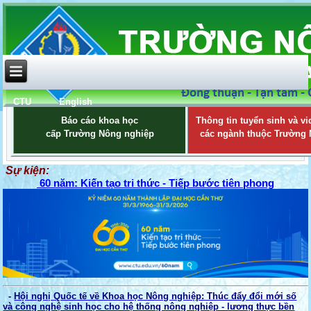
CTU
English
Báo cáo khoa học
Thông tin tuyển sinh và vi
cấp Trường Nông nghiệp
các ngành thuộc Trường
Sự kiện:
60 năm: Kiến tạo tri thức - Tiếp bước tiên phong
-
Hội nghị Quốc tế về Khoa học Nông nghiệp: Thúc đẩy đổi mới số
và công nghệ sinh học cho hệ thống nông nghiệp - lương thực bền