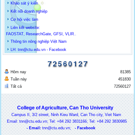
Khảo sát ý kiến
Kết nối doanh nghiệp
Cơ hội việc làm
Liên kết website:
FAOSTAT
,
ResearchGate
,
GFSI
,
VLIR
..
Thông tin
nông nghiệp Việt Nam
LH: t
nn@ctu.edu.vn
-
Facebook
Hôm nay
81385
Tuần này
451830
Tất cả
72560127
College of Agriculture, Can Tho University
Campus II, 3/2 street, Ninh Kieu Ward, Can Tho city, Viet Nam
ail: tnn@ctu.edu.vn; Tel: +84 292 3831166; Tel: +84 292 3830985
-
Email:
t
nn@ctu.edu.vn
;
-
Facebook