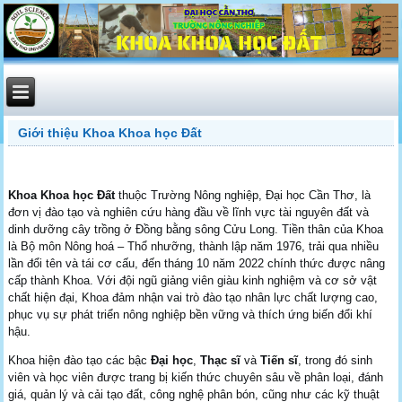
Giới thiệu Khoa Khoa học Đất
Khoa Khoa học Đất
thuộc Trường Nông nghiệp, Đại học Cần Thơ, là
đơn vị đào tạo và nghiên cứu hàng đầu về lĩnh vực tài nguyên đất và
dinh dưỡng cây trồng ở Đồng bằng sông Cửu Long. Tiền thân của Khoa
là Bộ môn Nông hoá – Thổ nhưỡng, thành lập năm 1976, trải qua nhiều
lần đổi tên và tái cơ cấu, đến tháng 10 năm 2022 chính thức được nâng
cấp thành Khoa. Với đội ngũ giảng viên giàu kinh nghiệm và cơ sở vật
chất hiện đại, Khoa đảm nhận vai trò đào tạo nhân lực chất lượng cao,
phục vụ sự phát triển nông nghiệp bền vững và thích ứng biến đổi khí
hậu.
Khoa hiện đào tạo các bậc
Đại học
,
Thạc sĩ
và
Tiến sĩ
, trong đó sinh
viên và học viên được trang bị kiến thức chuyên sâu về phân loại, đánh
giá, quản lý và cải tạo đất, công nghệ phân bón, cũng như các kỹ thuật