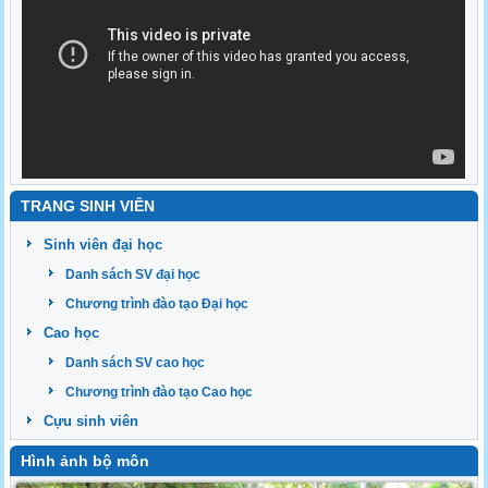
TRANG SINH VIÊN
Sinh viên đại học
Danh sách SV đại học
Chương trình đào tạo Đại học
Cao học
Danh sách SV cao học
Chương trình đào tạo Cao học
Cựu sinh viên
Hình ảnh bộ môn