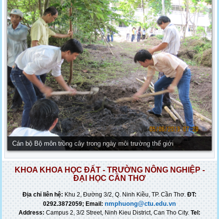
Cán bộ Bộ môn trồng cây trong ngày môi trường thế giới
KHOA KHOA HỌC ĐẤT - TRƯỜNG NÔNG NGHIỆP -
ĐẠI HỌC CẦN THƠ
Địa chỉ liên hệ:
Khu 2, Đường 3/2, Q. Ninh Kiều, TP. Cần Thơ
.
ĐT:
nmphuong@ctu.edu.vn
0292.3872059; Email:
Address:
Campus 2, 3/2 Street, Ninh Kieu District, Can Tho City
.
Tel: