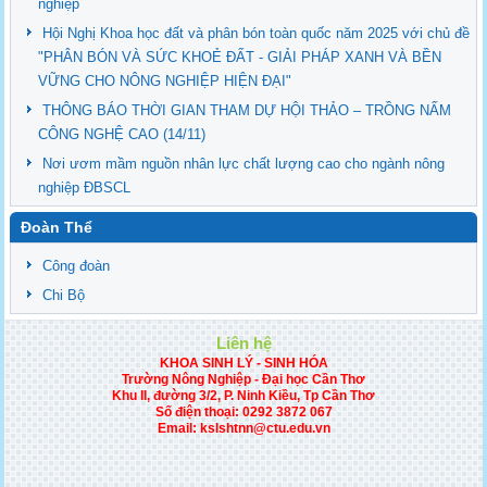
nghiệp
Hội Nghị Khoa học đất và phân bón toàn quốc năm 2025 với chủ đề
"PHÂN BÓN VÀ SỨC KHOẺ ĐẤT - GIẢI PHÁP XANH VÀ BỀN
VỮNG CHO NÔNG NGHIỆP HIỆN ĐẠI"
THÔNG BÁO THỜI GIAN THAM DỰ HỘI THẢO – TRỒNG NẤM
CÔNG NGHỆ CAO (14/11)
Nơi ươm mầm nguồn nhân lực chất lượng cao cho ngành nông
nghiệp ĐBSCL
Đoàn Thể
Công đoàn
Chi Bộ
Liên hệ
KHOA SINH LÝ - SINH HÓA
Trường Nông Nghiệp - Đại học Cần Thơ
Khu II, đường 3/2, P. Ninh Kiều, Tp Cần Thơ
Số điện thoại:
0292 3872 067
Email: kslshtnn@ctu.edu.vn