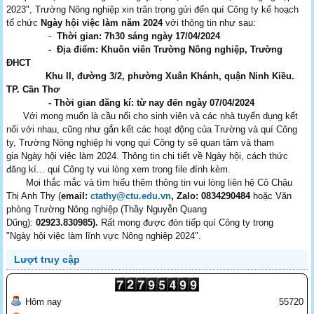
2023", Trường Nông nghiệp xin trân trọng gửi đến quí Công ty kế hoạch
tổ chức
Ngày hội việc làm năm 2024
với thông tin như sau:
-
Thời gian: 7h30 sáng ngày 17/04/2024
- Địa điểm: Khuôn viên Trường Nông nghiệp, Trường
ĐHCT
Khu II, đường 3/2, phường Xuân Khánh, quận Ninh Kiều.
TP. Cần Thơ
- Thời gian đăng kí: từ nay đến ngày 07/04/2024
Với mong muốn là cầu nối cho sinh viên và các nhà tuyển dụng
kết
nối với nhau, cũng như gắn kết các hoạt động của Trường và quí Công
ty, Trường Nông nghiệp hi vọng quí Công ty sẽ quan tâm và tham
gia Ngày hội việc làm 2024. Th
ông tin chi tiết về Ngày hội, cách thức
đăng kí... quí Công ty vui lòng xem trong file đính kèm.
Mọi thắc mắc và tìm hiểu thêm thông tin vui lòng liên hệ Cô Châu
Thị Anh Thy (
email:
ctathy@ctu.edu.vn
, Zalo: 0834290484
hoặc Văn
phòng Trường Nông nghiệp (Thầy Nguyễn Quang
Dũng):
02923.830985).
Rất mong được đón tiếp quí Công ty trong
"Ngày hội việc làm
lĩnh vực Nông nghiệp 2024".
Lượt truy cập
Hôm nay
55720