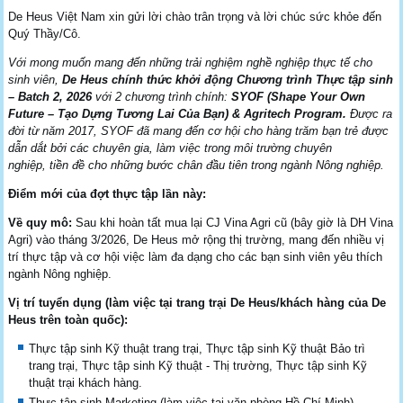
De Heus Việt Nam xin gửi lời chào trân trọng và lời chúc sức khỏe đến
Quý Thầy/Cô.
Với mong muốn mang đến những trải nghiệm nghề nghiệp thực tế cho
sinh viên,
De Heus chính thức khởi động Chương trình Thực tập sinh
– Batch 2, 2026
với 2 chương trình chính:
SYOF (Shape Your Own
Future – Tạo Dựng Tương Lai Của Bạn)
&
Agritech Program
.
Được ra
đời từ năm 2017, SYOF đã mang đến cơ hội cho hàng trăm bạn trẻ
được
dẫn dắt bởi các chuyên gia, làm việc trong môi trường chuyên
nghiệp,
tiền đề cho những bước chân đầu tiên trong ngành Nông nghiệp.
Điểm mới của đợt thực tập lần này:
Về quy mô:
Sau khi hoàn tất mua lại CJ Vina Agri cũ (bây giờ là DH Vina
Agri) vào tháng 3/2026, De Heus mở rộng thị trường, mang đến nhiều vị
trí thực tập và cơ hội việc làm đa dạng cho các bạn sinh viên yêu thích
ngành Nông nghiệp.
Vị trí tuyển dụng (làm việc tại trang trại De Heus/khách hàng của De
Heus trên toàn quốc):
Thực tập sinh Kỹ thuật trang trại, Thực tập sinh Kỹ thuật Bảo trì
trang trại, Thực tập sinh Kỹ thuật - Thị trường, Thực tập sinh Kỹ
thuật trại khách hàng.
Thực tập sinh Marketing (làm việc tại văn phòng Hồ Chí Minh).