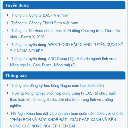
Tuyển dụng
Thông tin: Công ty BASF Việt Nam.
Thông tin: Công ty TNHH Sitto Việt Nam.
Thông tin: De Heus chính thức khởi động Chương trình Thực tập
sinh – Batch 2, 2026
Thông tin tuyển dụng: WESTFOOD HẬU GIANG TUYỂN DỤNG KỸ
SƯ NÔNG NGHIỆP
Thông tin tuyển dụng: ADC Group (Tập đoàn đa ngành lĩnh vực:
Nông nghiệp, Gạo, Dược, Nông trại) (2)
Thông báo
Thông báo đăng ký học bổng Nagao năm học 2026-2027
Trường Nông nghiệp phối hợp cùng Công ty LASI tổ chức buổi
thảo luận về nội dung đo đạc khí nhà kính trong lĩnh vực nông
nghiệp
Hội Nghị Khoa học đất và phân bón toàn quốc năm 2025 với chủ đề
"PHÂN BÓN VÀ SỨC KHOẺ ĐẤT - GIẢI PHÁP XANH VÀ BỀN
VỮNG CHO NÔNG NGHIỆP HIỆN ĐẠI"