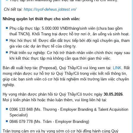
Chi tiết tại:
https://syof-deheus.jobtest.vn/
Những quyền lợi thiết thực cho sinh viên:
Phụ cấp thực tập: 5.000.000 VNĐ/tháng/sinh viên (chưa bao gồm
thuế TNCN). Khối Trang trại được hỗ trợ nơi ở, ăn uống và sinh hoạt.
Học hỏi thực tế: Được dẫn dắt trực tiếp bởi đội ngũ chuyên gia, tham
gia vào các dự án thực tế của công ty.
Phát triển sự nghiệp: Cơ hội trở thành nhân viên chính thức ngay sau
khi kết thúc thực tập mà không cần qua thời gian thử việc.
Bản đề xuất hợp tác (Proposal), Quý Thầy/Cô vui lòng xem tại:
LINK
. Rất
mong nhận được sự hỗ trợ từ Quý Thầy/Cô trong việc kết nối thông tin,
giúp các bạn sinh viên có cơ hội trải nghiệm môi trường làm việc chuyên
nghiệp.
Hy vọng nhận được phản hồi từ Quý Thầy/Cô trước ngày
30.05.2026
.
Mọi ý kiến phản hồi hoặc thảo luận thêm, vui lòng liên hệ tại:
0396 133 848 (Ms. Thương - Employer Branding & Talent Acquisition
Specialist)
0846 079 778 (Ms. Trâm - Employer Branding)
Trân trọng cảm ơn và hy vọng sớm có cơ hội đồng hành cùng Quý