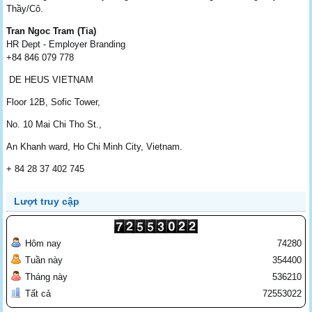
Thầy/Cô.
Tran Ngoc Tram (Tia)
HR Dept - Employer Branding
+84 846 079 778
DE HEUS VIETNAM
Floor 12B, Sofic Tower,
No. 10 Mai Chi Tho St.,
An Khanh ward, Ho Chi Minh City, Vietnam.
+ 84 28 37 402 745
Lượt truy cập
Hôm nay
74280
Tuần này
354400
Tháng này
536210
Tất cả
72553022