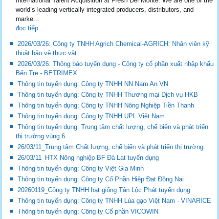
International Talent Acquisition at Fresh Del Monte. We are one of the
world’s leading vertically integrated producers, distributors, and
marke...
đọc tiếp...
2026/03/26: Công ty TNHH Agrich Chemical-AGRICH: Nhân viên kỹ
thuật bảo vệ thực vật
2026/03/26: Thông báo tuyển dụng - Công ty cổ phần xuất nhập khẩu
Bến Tre - BETRIMEX
Thông tin tuyển dụng: Công ty TNHH NN Nam An VN
Thông tin tuyển dụng: Công ty TNHH Thương mại Dịch vụ HKB
Thông tin tuyển dụng: Công ty TNHH Nông Nghiệp Tiền Thanh
Thông tin tuyển dụng: Công ty TNHH UPL Việt Nam
Thông tin tuyển dụng: Trung tâm chất lượng, chế biến và phát triển
thị trường vùng 6
26/03/11_Trung tâm Chất lượng, chế biến và phát triển thị trường
26/03/11_HTX Nông nghiệp BF Đà Lạt tuyển dụng
Thông tin tuyển dụng: Công ty Việt Gia Minh
Thông tin tuyển dụng: Công ty Cổ Phần Hiệp Đạt Đồng Nai
20260119_Công ty TNHH hạt giống Tân Lộc Phát tuyển dụng
Thông tin tuyển dụng: Công ty TNHH Lúa gạo Việt Nam - VINARICE
Thông tin tuyển dụng: Công ty Cổ phần VICOWIN