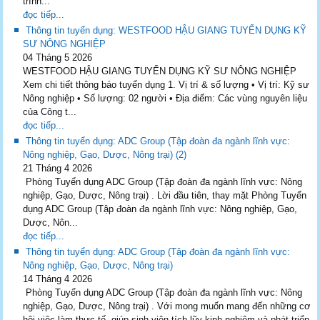
trình...
đọc tiếp...
Thông tin tuyển dụng: WESTFOOD HẬU GIANG TUYỂN DỤNG KỸ
SƯ NÔNG NGHIỆP
04 Tháng 5 2026
WESTFOOD HẬU GIANG TUYỂN DỤNG KỸ SƯ NÔNG NGHIỆP
Xem chi tiết thông báo tuyển dụng 1. Vị trí & số lượng • Vị trí: Kỹ sư
Nông nghiệp • Số lượng: 02 người • Địa điểm: Các vùng nguyên liệu
của Công t...
đọc tiếp...
Thông tin tuyển dụng: ADC Group (Tập đoàn đa ngành lĩnh vực:
Nông nghiệp, Gạo, Dược, Nông trại) (2)
21 Tháng 4 2026
Phòng Tuyển dụng ADC Group (Tập đoàn đa ngành lĩnh vực: Nông
nghiệp, Gạo, Dược, Nông trại) . Lời đầu tiên, thay mặt Phòng Tuyển
dụng ADC Group (Tập đoàn đa ngành lĩnh vực: Nông nghiệp, Gạo,
Dược, Nôn...
đọc tiếp...
Thông tin tuyển dụng: ADC Group (Tập đoàn đa ngành lĩnh vực:
Nông nghiệp, Gạo, Dược, Nông trại)
14 Tháng 4 2026
Phòng Tuyển dụng ADC Group (Tập đoàn đa ngành lĩnh vực: Nông
nghiệp, Gạo, Dược, Nông trại) . Với mong muốn mang đến những cơ
hội việc làm thực tế, giúp sinh viên tích lũy kinh nghiệm và phát triển