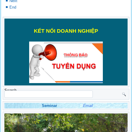
Next
End
K
ẾT NỐI DOANH NGHIỆP
Search
Seminar
Email