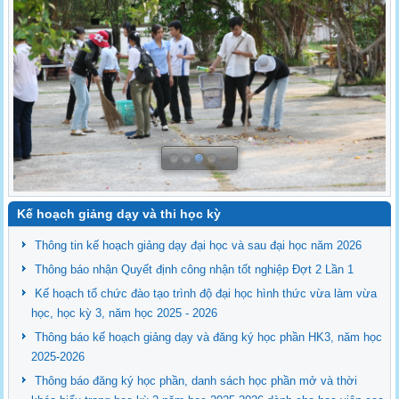
Kế hoạch giảng dạy và thi học kỳ
Thông tin kế hoạch giảng dạy đại học và sau đại học năm 2026
Thông báo nhận Quyết định công nhận tốt nghiệp Đợt 2 Lần 1
Kế hoạch tổ chức đào tạo trình độ đại học hình thức vừa làm vừa
học, học kỳ 3, năm học 2025 - 2026
Thông báo kế hoạch giảng dạy và đăng ký học phần HK3, năm học
2025-2026
Thông báo đăng ký học phần, danh sách học phần mở và thời