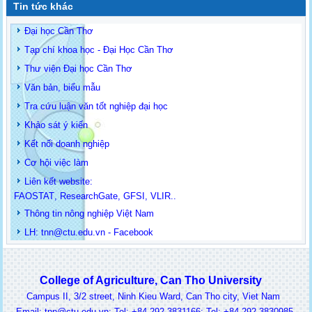
Tin tức khác
Đại học Cần Thơ
Tạp chí khoa học - Đại Học Cần Thơ
Thư viện Đại học Cần Thơ
Văn bản, biểu mẫu
Tra cứu luận văn tốt nghiệp đại học
Khảo sát ý kiến
Kết nối doanh nghiệp
Cơ hội việc làm
Liên kết website:
FAOSTAT
,
ResearchGate
,
GFSI
,
VLIR
..
Thông tin
nông nghiệp Việt Nam
LH: t
nn@ctu.edu.vn
-
Facebook
College of Agriculture, Can Tho University
Campus II, 3/2 street, Ninh Kieu Ward, Can Tho city, Viet Nam
ail: tnn@ctu.edu.vn; Tel: +84 292 3831166; Tel: +84 292 3830985