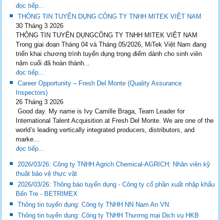
đọc tiếp...
THÔNG TIN TUYỂN DỤNG CÔNG TY TNHH MITEK VIỆT NAM
30 Tháng 3 2026
THÔNG TIN TUYỂN DỤNGCÔNG TY TNHH MITEK VIỆT NAM
Trong giai đoạn Tháng 04 và Tháng 05/2026, MiTek Việt Nam đang
triển khai chương trình tuyển dụng trọng điểm dành cho sinh viên
năm cuối đã hoàn thành...
đọc tiếp...
Career Opportunity – Fresh Del Monte (Quality Assurance
Inspectors)
26 Tháng 3 2026
Good day. My name is Ivy Camille Braga, Team Leader for
International Talent Acquisition at Fresh Del Monte. We are one of the
world’s leading vertically integrated producers, distributors, and
marke...
đọc tiếp...
2026/03/26: Công ty TNHH Agrich Chemical-AGRICH: Nhân viên kỹ
thuật bảo vệ thực vật
2026/03/26: Thông báo tuyển dụng - Công ty cổ phần xuất nhập khẩu
Bến Tre - BETRIMEX
Thông tin tuyển dụng: Công ty TNHH NN Nam An VN
Thông tin tuyển dụng: Công ty TNHH Thương mại Dịch vụ HKB