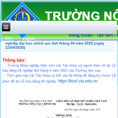
CTU
English
Thông báo mượn lễ phục và tổ chức lễ trao bằng tốt
nghiệp đại học chính qui đợt tháng 04 năm 2025 (ngày
11/04/2025)
Thông báo:
- Trường Nông nghiệp thân mời các Tân khoa và người thân về dự Lễ
trao bằng tốt nghiệp đợt tháng 4 năm 2025 của Trường như sau:
- Thời gian này các Tân khoa có thể vào hệ thống để đăng ký mượn Lễ
https://ksvl.ctu.edu.vn
phục để dự Lễ trao bằng tốt nghiệp: