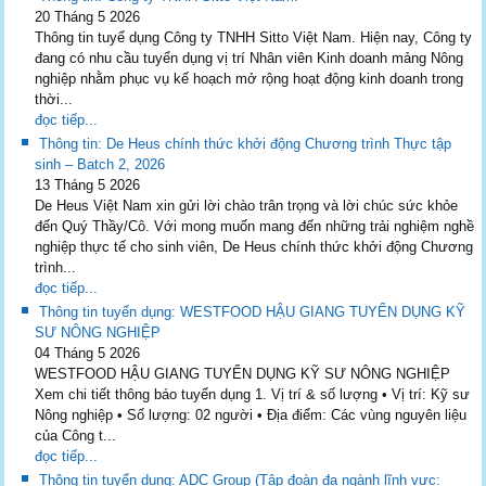
20 Tháng 5 2026
Thông tin tuyể dụng Công ty TNHH Sitto Việt Nam. Hiện nay, Công ty
đang có nhu cầu tuyển dụng vị trí Nhân viên Kinh doanh mảng Nông
nghiệp nhằm phục vụ kế hoạch mở rộng hoạt động kinh doanh trong
thời...
đọc tiếp...
Thông tin: De Heus chính thức khởi động Chương trình Thực tập
sinh – Batch 2, 2026
13 Tháng 5 2026
De Heus Việt Nam xin gửi lời chào trân trọng và lời chúc sức khỏe
đến Quý Thầy/Cô. Với mong muốn mang đến những trải nghiệm nghề
nghiệp thực tế cho sinh viên, De Heus chính thức khởi động Chương
trình...
đọc tiếp...
Thông tin tuyển dụng: WESTFOOD HẬU GIANG TUYỂN DỤNG KỸ
SƯ NÔNG NGHIỆP
04 Tháng 5 2026
WESTFOOD HẬU GIANG TUYỂN DỤNG KỸ SƯ NÔNG NGHIỆP
Xem chi tiết thông báo tuyển dụng 1. Vị trí & số lượng • Vị trí: Kỹ sư
Nông nghiệp • Số lượng: 02 người • Địa điểm: Các vùng nguyên liệu
của Công t...
đọc tiếp...
Thông tin tuyển dụng: ADC Group (Tập đoàn đa ngành lĩnh vực: