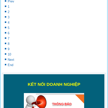
Prev
1
2
3
4
5
6
7
8
9
10
Next
End
K
ẾT NỐI DOANH NGHIỆP