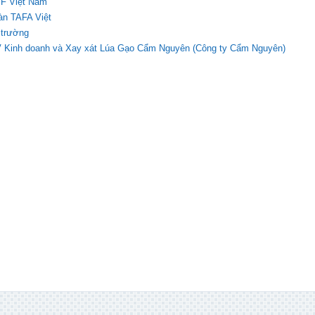
SF Việt Nam
àn TAFA Việt
 trường
V Kinh doanh và Xay xát Lúa Gạo Cẩm Nguyên (Công ty Cẩm Nguyên)