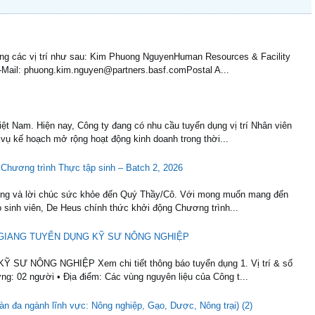
ụng các vị trí như sau: Kim Phuong NguyenHuman Resources & Facility
Mail: phuong.kim.nguyen@partners.basf.comPostal A...
ệt Nam. Hiện nay, Công ty đang có nhu cầu tuyển dụng vị trí Nhân viên
ụ kế hoạch mở rộng hoạt động kinh doanh trong thời...
 Chương trình Thực tập sinh – Batch 2, 2026
trọng và lời chúc sức khỏe đến Quý Thầy/Cô. Với mong muốn mang đến
o sinh viên, De Heus chính thức khởi động Chương trình...
ẬU GIANG TUYỂN DỤNG KỸ SƯ NÔNG NGHIỆP
 NÔNG NGHIỆP Xem chi tiết thông báo tuyển dụng 1. Vị trí & số
ợng: 02 người • Địa điểm: Các vùng nguyên liệu của Công t...
n đa ngành lĩnh vực: Nông nghiệp, Gạo, Dược, Nông trại) (2)