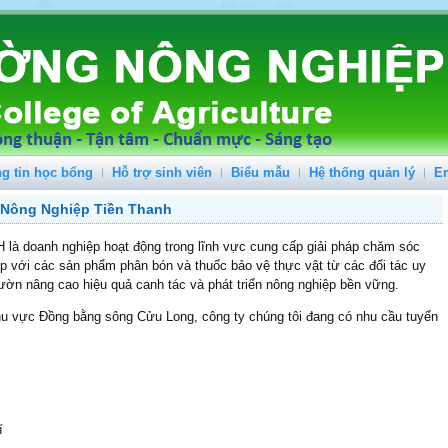
g tin học bổng
Hỗ trợ sinh viên
Biểu mẫu
Hệ thống quản lý
E
 Nông Nghiệp Tiền Thanh
oanh nghiệp hoạt động trong lĩnh vực cung cấp giải pháp chăm sóc
ệp với các sản phẩm phân bón và thuốc bảo vệ thực vật từ các đối tác uy
ờn nâng cao hiệu quả canh tác và phát triển nông nghiệp bền vững.
khu vực Đồng bằng sông Cửu Long, công ty chúng tôi đang có nhu cầu tuyển
í