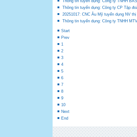
Thông tin tuyển dụng: Công ty TNHH BA
Thông tin tuyển dụng: Công ty CP Tập đo
20251017: CNC Âu Mỹ tuyển dụng NV thị
Thông tin tuyển dụng: Công ty TNHH MT
Start
Prev
1
2
3
4
5
6
7
8
9
10
Next
End