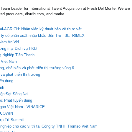
eam Leader for International Talent Acquisition at Fresh Del Monte. We are
ated producers, distributors, and marke...
al-AGRICH: Nhân viên kỹ thuật bảo vệ thực vật
g ty cổ phần xuất nhập khẩu Bến Tre - BETRIMEX
 Nam An VN
ương mại Dịch vụ HKB
g Nghiệp Tiền Thanh
 Việt Nam
g, chế biến và phát triển thị trường vùng 6
à phát triển thị trường
yển dụng
inh
iệp Đạt Đồng Nai
c Phát tuyển dụng
 gạo Việt Nam - VINARICE
VICOWIN
ợp Trí Summit
 nghiệp cho các vị trí tại Công ty TNHH Tromso Việt Nam