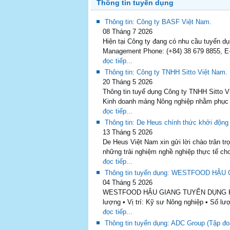
Thông tin tuyển dụng
Thông tin: Công ty BASF Việt Nam.
08 Tháng 7 2026
Hiện tại Công ty đang có nhu cầu tuyển d
Management Phone: (+84) 38 679 8855, E-
đọc tiếp...
Thông tin: Công ty TNHH Sitto Việt Nam.
20 Tháng 5 2026
Thông tin tuyể dụng Công ty TNHH Sitto Vi
Kinh doanh mảng Nông nghiệp nhằm phục v
đọc tiếp...
Thông tin: De Heus chính thức khởi động
13 Tháng 5 2026
De Heus Việt Nam xin gửi lời chào trân 
những trải nghiệm nghề nghiệp thực tế ch
đọc tiếp...
Thông tin tuyển dụng: WESTFOOD H
04 Tháng 5 2026
WESTFOOD HẬU GIANG TUYỂN DỤNG KỸ SƯ
lượng • Vị trí: Kỹ sư Nông nghiệp • Số lư
đọc tiếp...
Thông tin tuyển dụng: ADC Group (Tập đoà