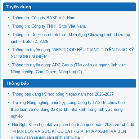
Tuyển dụng
Thông tin: Công ty BASF Việt Nam.
Thông tin: Công ty TNHH Sitto Việt Nam.
Thông tin: De Heus chính thức khởi động Chương trình Thực tập
sinh – Batch 2, 2026
Thông tin tuyển dụng: WESTFOOD HẬU GIANG TUYỂN DỤNG KỸ
SƯ NÔNG NGHIỆP
Thông tin tuyển dụng: ADC Group (Tập đoàn đa ngành lĩnh vực:
Nông nghiệp, Gạo, Dược, Nông trại) (2)
Thông báo
Thông báo đăng ký học bổng Nagao năm học 2026-2027
Trường Nông nghiệp phối hợp cùng Công ty LASI tổ chức buổi
thảo luận về nội dung đo đạc khí nhà kính trong lĩnh vực nông
nghiệp
Hội Nghị Khoa học đất và phân bón toàn quốc năm 2025 với chủ đề
"PHÂN BÓN VÀ SỨC KHOẺ ĐẤT - GIẢI PHÁP XANH VÀ BỀN
VỮNG CHO NÔNG NGHIỆP HIỆN ĐẠI"