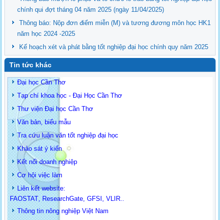
chính qui đợt tháng 04 năm 2025 (ngày 11/04/2025)
Thông báo: Nộp đơn điểm miễn (M) và tương đương môn học HK1
năm học 2024 -2025
Kế hoạch xét và phát bằng tốt nghiệp đại học chính quy năm 2025
Tin tức khác
Đại học Cần Thơ
Tạp chí khoa học - Đại Học Cần Thơ
Thư viện Đại học Cần Thơ
Văn bản, biểu mẫu
Tra cứu luận văn tốt nghiệp đại học
Khảo sát ý kiến
Kết nối doanh nghiệp
Cơ hội việc làm
Liên kết website:
FAOSTAT
,
ResearchGate
,
GFSI
,
VLIR
..
Thông tin
nông nghiệp Việt Nam