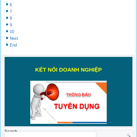
6
7
8
9
10
Next
End
K
ẾT NỐI DOANH NGHIỆP
Search