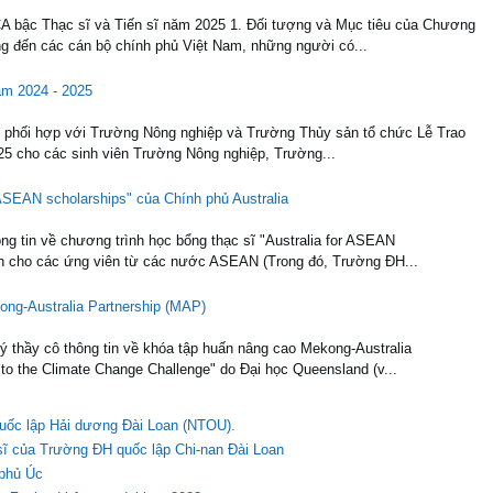
A bậc Thạc sĩ và Tiến sĩ năm 2025 1. Đối tượng và Mục tiêu của Chương
g đến các cán bộ chính phủ Việt Nam, những người có...
ăm 2024 - 2025
) phối hợp với Trường Nông nghiệp và Trường Thủy sản tổ chức Lễ Trao
25 cho các sinh viên Trường Nông nghiệp, Trường...
r ASEAN scholarships" của Chính phủ Australia
ng tin về chương trình học bổng thạc sĩ "Australia for ASEAN
ành cho các ứng viên từ các nước ASEAN (Trong đó, Trường ĐH...
ong-Australia Partnership (MAP)
 thầy cô thông tin về khóa tập huấn nâng cao Mekong-Australia
to the Climate Change Challenge" do Đại học Queensland (v...
quốc lập Hải dương Đài Loan (NTOU).
 sĩ của Trường ĐH quốc lập Chi-nan Đài Loan
 phủ Úc