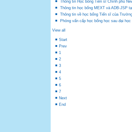
Thông tin Học bổng Tiến sĩ Chính phủ Ne
Thông tin học bổng MEXT và ADB-JSP tại
Thông tin về học bổng Tiến sĩ của Trườn
Phỏng vấn cấp học bổng học sau đại học 
View all
Start
Prev
1
2
3
4
5
6
7
Next
End