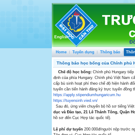
English
Home
Tuyển dụng
Thông báo
Thôn
Thông báo học bổng của Chính phủ 
Chế độ học bổng:
Chính phủ Hungary tiếp 
định của phía Hungary. Chính phủ Việt Nam cấp
cấp bù sinh hoạt phí theo chế độ hiện hành đ
tuyển cần tiến hành đăng ký trực tuyến đồng 
https://apply.
stipendiumhungaricum.hu
https://tuyensinh.vied.vn/
Sau đó, ứng viên chuyển bộ hồ sơ tiếng Việ
dục và Đào tạo, 21 Lê Thánh Tông, Quận Hoa
hồ sơ đến Cục Hợp tác quốc tế).
Lệ phí dự tuyển
200.000đ/người nộp trước ng
Tên đơn vị: Cục Hợp tác quốc tế