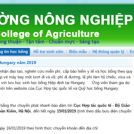
g tin học bổng
Hỗ trợ sinh viên
Biểu mẫu
Hệ thống quản lý
E
Hungary năm 2019
nhận đào tạo, nghiên cứu miễn phí, cấp bảo hiểm y tế và học bổng theo quy
 vé máy bay một lượt đi và về, phí đi đường, lệ phí làm hộ chiếu, visa và
ối với lưu học sinh học bổng Hiệp định tại Hungary. Ứng viên tham gia dự
thời trên website của Cục Hợp tác quốc tế và Quỹ học bổng Hungary:
t bằng thư chuyển phát nhanh bảo đảm tới
Cục Hợp tác quốc tế - Bộ Giáo
̀n Kiếm, Hà Nội
, đến hết ngày
15/01/2019
(tính theo dấu bưu điện chuyển
ày 16/01/2019 theo hình thức chuyển khoản đến địa chỉ: