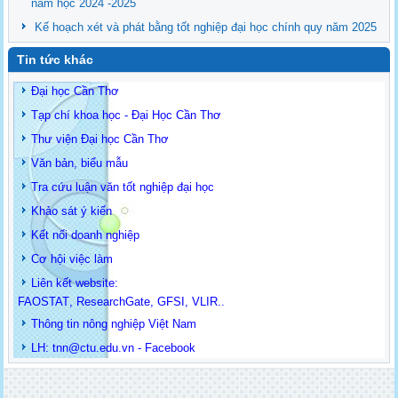
năm học 2024 -2025
Kế hoạch xét và phát bằng tốt nghiệp đại học chính quy năm 2025
Tin tức khác
Đại học Cần Thơ
Tạp chí khoa học - Đại Học Cần Thơ
Thư viện Đại học Cần Thơ
Văn bản, biểu mẫu
Tra cứu luận văn tốt nghiệp đại học
Khảo sát ý kiến
Kết nối doanh nghiệp
Cơ hội việc làm
Liên kết website:
FAOSTAT
,
ResearchGate
,
GFSI
,
VLIR
..
Thông tin
nông nghiệp Việt Nam
LH: t
nn@ctu.edu.vn
-
Facebook