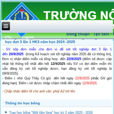
CTU
English
Thông báo: Nộp đơn điểm miễn (M) và tương đương môn
học đợt 3 lần 1 HK3 năm học 2024 -2025
-
SV nộp đơn miễn cho đơn vị để xét tốt nghiệp đợt 3 lần 1
đến
20/8/2025
(trong Kế hoạch xét tốt nghiệp năm 2025 đã có thông tin),
Đơn vị nhận điểm miễn và tổng hợp đến
22/8/2025
(điểm sẽ được cập
nhật hệ thống trễ nhất đến hết
12/9/2025
nếu SV có đợi điểm miễn thì
vẫn đăng ký xét tốt nghiệp được, hạn đăng ký xét tốt nghiệp là
09/9/2025).
- Điểm i: nhờ Quý Thầy Cô gửi đến hết ngày
22/8/2025
(nhắc GV gửi
đúng hạn)
. Điểm i sẽ được nhập chậm nhất đến ngày
12/9/2025
- Chấp nhận điểm M cho anh văn: phải A2 trở lên.
Thông tin học bổng
Trao học bổng "Một tấm lòng" học kỳ 2 năm 2025 - 2026