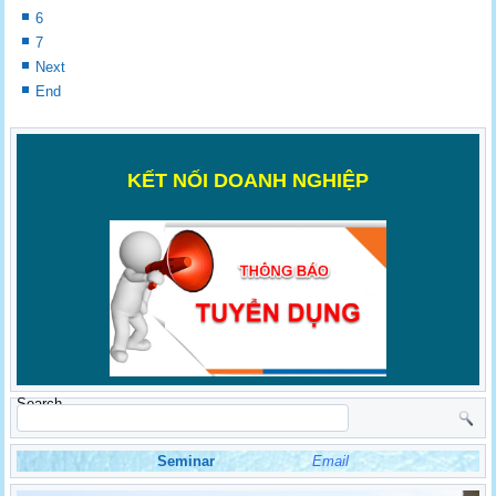
6
7
Next
End
K
ẾT NỐI DOANH NGHIỆP
Search
Seminar
Email