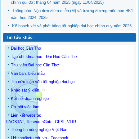
chính qui đợt tháng 04 năm 2025 (ngày 11/04/2025)
Thông báo: Nộp đơn điểm miễn (M) và tương đương môn học HK1
năm học 2024 -2025
Kế hoạch xét và phát bằng tốt nghiệp đại học chính quy năm 2025
Tin tức khác
Đại học Cần Thơ
Tạp chí khoa học - Đại Học Cần Thơ
Thư viện Đại học Cần Thơ
Văn bản, biểu mẫu
Tra cứu luận văn tốt nghiệp đại học
Khảo sát ý kiến
Kết nối doanh nghiệp
Cơ hội việc làm
Liên kết website:
FAOSTAT
,
ResearchGate
,
GFSI
,
VLIR
..
Thông tin
nông nghiệp Việt Nam
LH: t
nn@ctu.edu.vn
-
Facebook