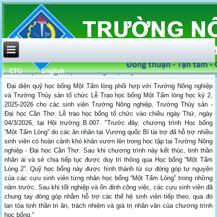
CTU
English
Trao học bổng "Một tấm lòng" học kỳ 2 năm 2025 - 2026
Đại diện quỹ học bổng Một Tấm lòng phối hợp với Trường Nông nghiệp
và Trường Thủy sản tổ chức Lễ Trao học bổng Một Tấm lòng học kỳ 2,
2025-2026 cho các sinh viên Trường Nông nghiệp, Trường Thủy sản -
Đại học Cần Thơ. Lễ trao học bổng tổ chức vào chiều ngày Thứ, ngày
04/3/2026, tại Hội trường B.007. "Trước đây, chương trình Học bổng
“Một Tấm Lòng” do các ân nhân tại Vương quốc Bỉ tài trợ đã hỗ trợ nhiều
sinh viên có hoàn cảnh khó khăn vươn lên trong học tập tại Trường Nông
nghiệp - Đại học Cần Thơ. Sau khi chương trình này kết thúc, tinh thần
nhân ái và sẻ chia tiếp tục được duy trì thông qua Học bổng “Một Tấm
Lòng 2”. Quỹ học bổng này được hình thành từ sự đóng góp tự nguyện
của các cựu sinh viên từng nhận học bổng “Một Tấm Lòng” trong những
năm trước. Sau khi tốt nghiệp và ổn định công việc, các cựu sinh viên đã
chung tay đóng góp nhằm hỗ trợ các thế hệ sinh viên tiếp theo, qua đó
lan tỏa tinh thần tri ân, trách nhiệm và giá trị nhân văn của chương trình
học bổng."