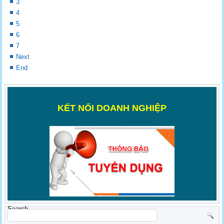
3
4
5
6
7
Next
End
K
ẾT NỐI DOANH NGHIỆP
Search