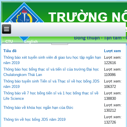
CTU
English
Hiển thị #
Tiêu đề
Lượt xem
Thông báo xét tuyển sinh viên đi giao lưu học tập ngắn hạn
Lượt xem:
năm 2019
122616
Thông báo học bổng thạc sĩ và tiến sĩ của trường Đại học
Lượt xem:
Chulalongkorn Thái Lan
110086
Thông báo tuyển sinh Tiến sĩ và Thạc sĩ về học bổng JDS
Lượt xem:
năm 2019
106372
Thông báo về 7 học bổng tiến sĩ và 1 học bổng thạc sĩ về
Lượt xem:
Life Science
138830
Lượt xem:
Thông báo về khóa học ngắn hạn của Đức
130212
Lượt xem:
Thông tin về học bổng JDS năm 2019
132726