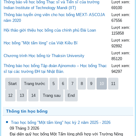
Thông báo về học bổng Thạc sĩ và Tiến sĩ của trường
Lượt xem:
Indian Institute of Technology Mandi (IIT)
69100
Thông báo tuyển ứng viên cho học bổng MEXT- ASCOJA
Lượt xem:
năm 2020
67556
Lượt xem:
Hội thảo giới thiệu học bổng của chính phủ Đài Loan
115858
Lượt xem:
Học bổng "Một tấm lòng" của Việt Kiều Bỉ
92892
Lượt xem:
Chương trình Học bổng từ Thaksin University
85120
Thông báo học bổng Tập đoàn Ajinomoto – Học bổng Thạc
Lượt xem:
sĩ tại các trường ĐH tại Nhật Bản.
94297
Start
Trang trước
5
6
7
8
9
10
11
12
13
14
Trang sau
End
Thông tin học bổng
Trao học bổng "Một tấm lòng" học kỳ 2 năm 2025 - 2026
09 Tháng 3 2026
Đại diện quỹ học bổng Một Tấm lòng phối hợp với Trường Nông