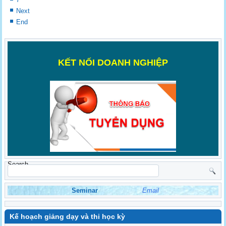
Next
End
K
ẾT NỐI DOANH NGHIỆP
Search
Seminar
Email
Kế hoạch giảng dạy và thi học kỳ