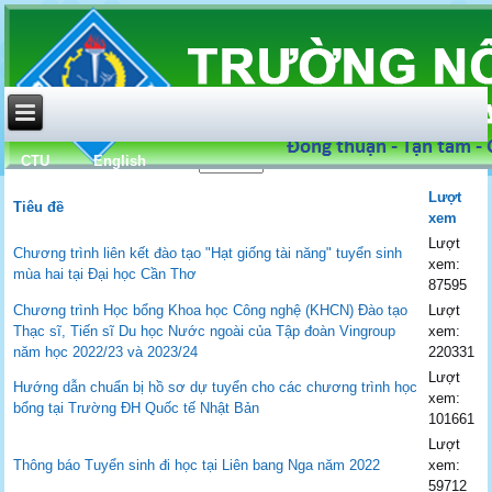
CTU
English
Hiển thị #
Lượt
Tiêu đề
xem
Lượt
Chương trình liên kết đào tạo "Hạt giống tài năng" tuyển sinh
xem:
mùa hai tại Đại học Cần Thơ
87595
Chương trình Học bổng Khoa học Công nghệ (KHCN) Đào tạo
Lượt
Thạc sĩ, Tiến sĩ Du học Nước ngoài của Tập đoàn Vingroup
xem:
năm học 2022/23 và 2023/24
220331
Lượt
Hướng dẫn chuẩn bị hồ sơ dự tuyển cho các chương trình học
xem:
bổng tại Trường ĐH Quốc tế Nhật Bản
101661
Lượt
Thông báo Tuyển sinh đi học tại Liên bang Nga năm 2022
xem:
59712