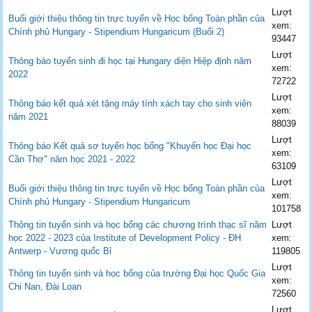
Lượt
Buổi giới thiệu thông tin trực tuyến về Học bổng Toàn phần của
xem:
Chính phủ Hungary - Stipendium Hungaricum (Buổi 2)
93447
Lượt
Thông báo tuyển sinh đi học tại Hungary diện Hiệp định năm
xem:
2022
72722
Lượt
Thông báo kết quả xét tặng máy tính xách tay cho sinh viên
xem:
năm 2021
88039
Lượt
Thông báo Kết quả sơ tuyển học bổng "Khuyến học Đại học
xem:
Cần Thơ" năm học 2021 - 2022
63109
Lượt
Buổi giới thiệu thông tin trực tuyến về Học bổng Toàn phần của
xem:
Chính phủ Hungary - Stipendium Hungaricum
101758
Thông tin tuyển sinh và học bổng các chương trình thạc sĩ năm
Lượt
học 2022 - 2023 của Institute of Development Policy - ĐH
xem:
Antwerp - Vương quốc Bỉ
119805
Lượt
Thông tin tuyển sinh và học bổng của trường Đại học Quốc Gia
xem:
Chi Nan, Đài Loan
72560
Lượt