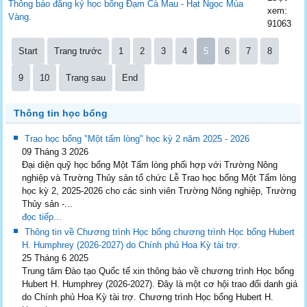
Thông báo đăng ký học bổng Đạm Cà Mau - Hạt Ngọc Mùa
xem:
Vàng.
91063
Start
Trang trước
1
2
3
4
5
6
7
8
9
10
Trang sau
End
Thông tin học bổng
Trao học bổng "Một tấm lòng" học kỳ 2 năm 2025 - 2026
09 Tháng 3 2026
Đại diện quỹ học bổng Một Tấm lòng phối hợp với Trường Nông
nghiệp và Trường Thủy sản tổ chức Lễ Trao học bổng Một Tấm lòng
học kỳ 2, 2025-2026 cho các sinh viên Trường Nông nghiệp, Trường
Thủy sản -...
đọc tiếp...
Thông tin về Chương trình Học bổng chương trình Học bổng Hubert
H. Humphrey (2026-2027) do Chính phủ Hoa Kỳ tài trợ.
25 Tháng 6 2025
Trung tâm Đào tạo Quốc tế xin thông báo về chương trình Học bổng
Hubert H. Humphrey (2026-2027). Đây là một cơ hội trao đổi danh giá
do Chính phủ Hoa Kỳ tài trợ. Chương trình Học bổng Hubert H.