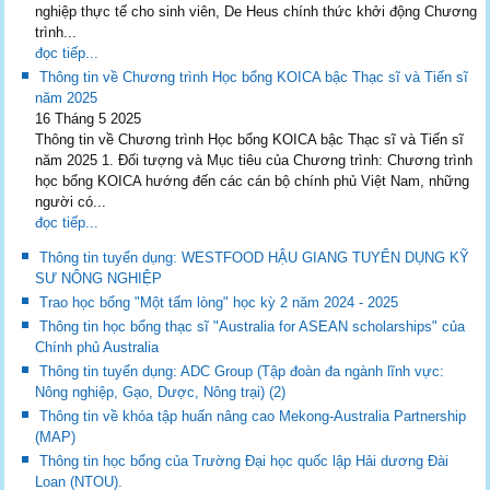
nghiệp thực tế cho sinh viên, De Heus chính thức khởi động Chương
trình...
đọc tiếp...
Thông tin về Chương trình Học bổng KOICA bậc Thạc sĩ và Tiến sĩ
năm 2025
16 Tháng 5 2025
Thông tin về Chương trình Học bổng KOICA bậc Thạc sĩ và Tiến sĩ
năm 2025 1. Đối tượng và Mục tiêu của Chương trình: Chương trình
học bổng KOICA hướng đến các cán bộ chính phủ Việt Nam, những
người có...
đọc tiếp...
Thông tin tuyển dụng: WESTFOOD HẬU GIANG TUYỂN DỤNG KỸ
SƯ NÔNG NGHIỆP
Trao học bổng "Một tấm lòng" học kỳ 2 năm 2024 - 2025
Thông tin học bổng thạc sĩ "Australia for ASEAN scholarships" của
Chính phủ Australia
Thông tin tuyển dụng: ADC Group (Tập đoàn đa ngành lĩnh vực:
Nông nghiệp, Gạo, Dược, Nông trại) (2)
Thông tin về khóa tập huấn nâng cao Mekong-Australia Partnership
(MAP)
Thông tin học bổng của Trường Đại học quốc lập Hải dương Đài
Loan (NTOU).