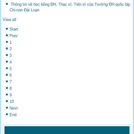
Thông tin về học bổng ĐH, Thạc sĩ, Tiến sĩ của Trường ĐH quốc lập
Chi-nan Đài Loan
View all
Start
Prev
1
2
3
4
5
6
7
8
9
10
Next
End