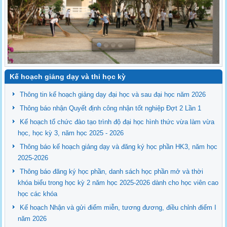
Kế hoạch giảng dạy và thi học kỳ
Thông tin kế hoạch giảng dạy đại học và sau đại học năm 2026
Thông báo nhận Quyết định công nhận tốt nghiệp Đợt 2 Lần 1
Kế hoạch tổ chức đào tạo trình độ đại học hình thức vừa làm vừa
học, học kỳ 3, năm học 2025 - 2026
Thông báo kế hoạch giảng dạy và đăng ký học phần HK3, năm học
2025-2026
Thông báo đăng ký học phần, danh sách học phần mở và thời
khóa biểu trong học kỳ 2 năm học 2025-2026 dành cho học viên cao
học các khóa
Kế hoạch Nhận và gửi điểm miễn, tương đương, điều chỉnh điểm I
năm 2026