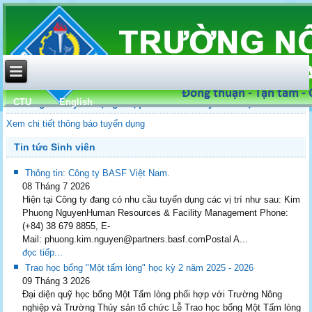
CTU
English
Thông tin tuyển dụng: Hợp tác xã trái cây sinh học OCOP
Xem chi tiết thông báo tuyển dụng
Tin tức Sinh viên
Thông tin: Công ty BASF Việt Nam.
08 Tháng 7 2026
Hiện tại Công ty đang có nhu cầu tuyển dụng các vị trí như sau: Kim
Phuong NguyenHuman Resources & Facility Management Phone:
(+84) 38 679 8855, E-
Mail: phuong.kim.nguyen@partners.basf.comPostal A...
đọc tiếp...
Trao học bổng "Một tấm lòng" học kỳ 2 năm 2025 - 2026
09 Tháng 3 2026
Đại diện quỹ học bổng Một Tấm lòng phối hợp với Trường Nông
nghiệp và Trường Thủy sản tổ chức Lễ Trao học bổng Một Tấm lòng