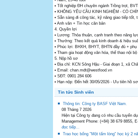
• Tốt nghiệp ĐH chuyên ngành Trồng trọt, BVT
• KHÔNG YÊU CẦU KINH NGHIỆM - CÓ CH
• Sẵn sàng đi công tác, kỹ năng giao tiếp tốt,
• Anh văn + Tin học căn bản
4. Quyền lợi
• Lương: Thỏa thuận, cạnh tranh theo năng lự
• Thưởng: Theo kết quả kinh doanh & hiệu suấ
• Phúc lợi: BHXH, BHYT, BHTN đầy đủ + phụ c
• Tham gia hoạt động văn hóa, thể thao nội bộ
5. Nộp hồ sơ
• Địa chỉ: KCN Sông Hậu - Giai đoạn 1, xã C
• Email: chan.mdt@westfood.vn
• SĐT: 0901 284 606
• Hạn nộp: Đến hết 30/05/2026 - Ưu tiên hồ 
Tin tức Sinh viên
Thông tin: Công ty BASF Việt Nam.
08 Tháng 7 2026
Hiện tại Công ty đang có nhu cầu tuyển d
Management Phone: (+84) 38 679 8855, E-
đọc tiếp...
Trao học bổng "Một tấm lòng" học kỳ 2 n