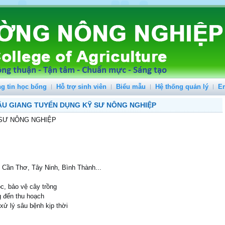
g tin học bổng
Hỗ trợ sinh viên
Biểu mẫu
Hệ thống quản lý
E
HẬU GIANG TUYỂN DỤNG KỸ SƯ NÔNG NGHIỆP
SƯ NÔNG NGHIỆP
: Cần Thơ, Tây Ninh, Bình Thành...
c, bảo vệ cây trồng
g đến thu hoạch
 xử lý sâu bệnh kịp thời