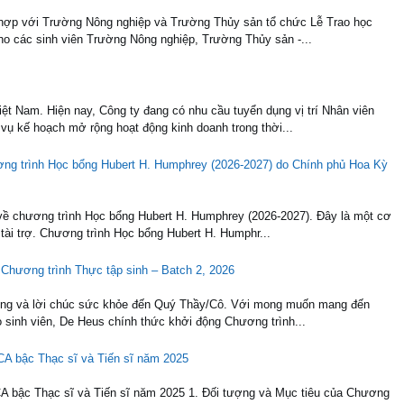
 hợp với Trường Nông nghiệp và Trường Thủy sản tổ chức Lễ Trao học
o các sinh viên Trường Nông nghiệp, Trường Thủy sản -...
ệt Nam. Hiện nay, Công ty đang có nhu cầu tuyển dụng vị trí Nhân viên
ụ kế hoạch mở rộng hoạt động kinh doanh trong thời...
ơng trình Học bổng Hubert H. Humphrey (2026-2027) do Chính phủ Hoa Kỳ
về chương trình Học bổng Hubert H. Humphrey (2026-2027). Đây là một cơ
 tài trợ. Chương trình Học bổng Hubert H. Humphr...
 Chương trình Thực tập sinh – Batch 2, 2026
trọng và lời chúc sức khỏe đến Quý Thầy/Cô. Với mong muốn mang đến
o sinh viên, De Heus chính thức khởi động Chương trình...
CA bậc Thạc sĩ và Tiến sĩ năm 2025
A bậc Thạc sĩ và Tiến sĩ năm 2025 1. Đối tượng và Mục tiêu của Chương