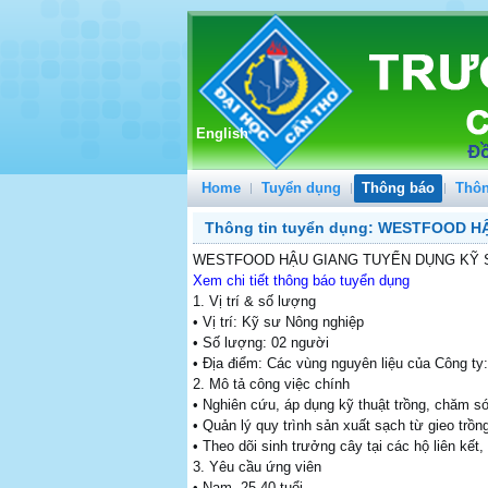
English
Home
Tuyển dụng
Thông báo
Thôn
Thông tin tuyển dụng: WESTFOOD 
WESTFOOD HẬU GIANG TUYỂN DỤNG KỸ 
Xem chi tiết thông báo tuyển dụng
1. Vị trí & số lượng
• Vị trí: Kỹ sư Nông nghiệp
• Số lượng: 02 người
• Địa điểm: Các vùng nguyên liệu của Công ty
2. Mô tả công việc chính
• Nghiên cứu, áp dụng kỹ thuật trồng, chăm só
• Quản lý quy trình sản xuất sạch từ gieo trồn
• Theo dõi sinh trưởng cây tại các hộ liên kết,
3. Yêu cầu ứng viên
• Nam, 25-40 tuổi