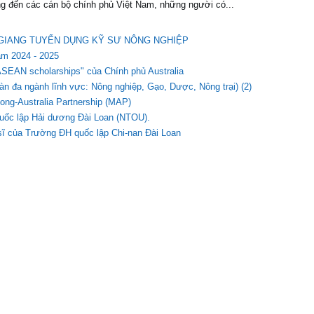
g đến các cán bộ chính phủ Việt Nam, những người có...
ẬU GIANG TUYỂN DỤNG KỸ SƯ NÔNG NGHIỆP
ăm 2024 - 2025
r ASEAN scholarships" của Chính phủ Australia
n đa ngành lĩnh vực: Nông nghiệp, Gạo, Dược, Nông trại) (2)
ong-Australia Partnership (MAP)
quốc lập Hải dương Đài Loan (NTOU).
 sĩ của Trường ĐH quốc lập Chi-nan Đài Loan