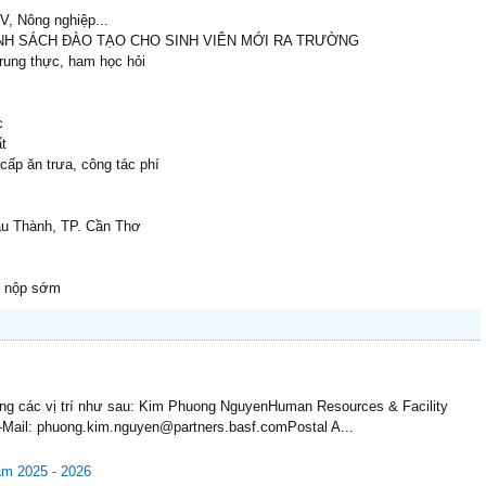
V, Nông nghiệp...
ÍNH SÁCH ĐÀO TẠO CHO SINH VIÊN MỚI RA TRƯỜNG
 trung thực, ham học hỏi
c
t
ấp ăn trưa, công tác phí
hâu Thành, TP. Cần Thơ
sơ nộp sớm
ụng các vị trí như sau: Kim Phuong NguyenHuman Resources & Facility
Mail: phuong.kim.nguyen@partners.basf.comPostal A...
ăm 2025 - 2026