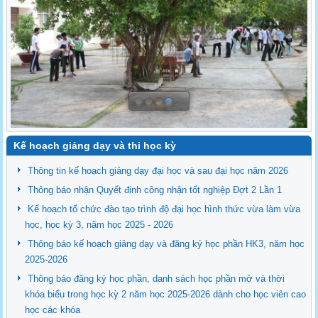
Kế hoạch giảng dạy và thi học kỳ
Thông tin kế hoạch giảng dạy đại học và sau đại học năm 2026
Thông báo nhận Quyết định công nhận tốt nghiệp Đợt 2 Lần 1
Kế hoạch tổ chức đào tạo trình độ đại học hình thức vừa làm vừa
học, học kỳ 3, năm học 2025 - 2026
Thông báo kế hoạch giảng dạy và đăng ký học phần HK3, năm học
2025-2026
Thông báo đăng ký học phần, danh sách học phần mở và thời
khóa biểu trong học kỳ 2 năm học 2025-2026 dành cho học viên cao
học các khóa