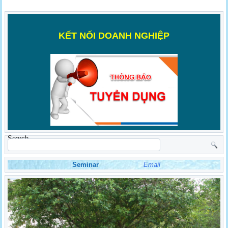
K
ẾT NỐI DOANH NGHIỆP
Search
Seminar
Email