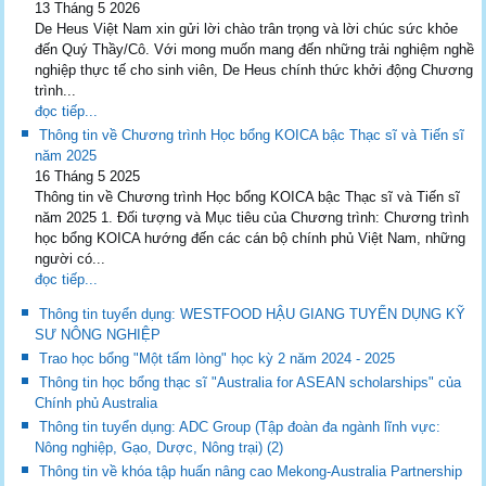
13 Tháng 5 2026
De Heus Việt Nam xin gửi lời chào trân trọng và lời chúc sức khỏe
đến Quý Thầy/Cô. Với mong muốn mang đến những trải nghiệm nghề
nghiệp thực tế cho sinh viên, De Heus chính thức khởi động Chương
trình...
đọc tiếp...
Thông tin về Chương trình Học bổng KOICA bậc Thạc sĩ và Tiến sĩ
năm 2025
16 Tháng 5 2025
Thông tin về Chương trình Học bổng KOICA bậc Thạc sĩ và Tiến sĩ
năm 2025 1. Đối tượng và Mục tiêu của Chương trình: Chương trình
học bổng KOICA hướng đến các cán bộ chính phủ Việt Nam, những
người có...
đọc tiếp...
Thông tin tuyển dụng: WESTFOOD HẬU GIANG TUYỂN DỤNG KỸ
SƯ NÔNG NGHIỆP
Trao học bổng "Một tấm lòng" học kỳ 2 năm 2024 - 2025
Thông tin học bổng thạc sĩ "Australia for ASEAN scholarships" của
Chính phủ Australia
Thông tin tuyển dụng: ADC Group (Tập đoàn đa ngành lĩnh vực:
Nông nghiệp, Gạo, Dược, Nông trại) (2)
Thông tin về khóa tập huấn nâng cao Mekong-Australia Partnership