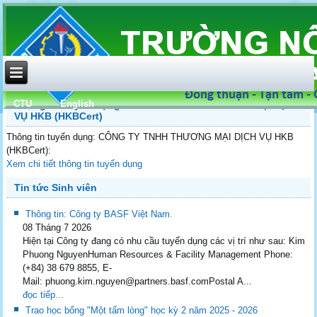
CTU
English
Thông tin tuyển dụng: CÔNG TY TNHH THƯƠNG MẠI DỊCH
VỤ HKB (HKBCert)
Thông tin tuyển dụng: CÔNG TY TNHH THƯƠNG MẠI DỊCH VỤ HKB
(HKBCert):
Xem chi tiết thông tin tuyển dụng
Tin tức Sinh viên
Thông tin: Công ty BASF Việt Nam.
08 Tháng 7 2026
Hiện tại Công ty đang có nhu cầu tuyển dụng các vị trí như sau: Kim
Phuong NguyenHuman Resources & Facility Management Phone:
(+84) 38 679 8855, E-
Mail: phuong.kim.nguyen@partners.basf.comPostal A...
đọc tiếp...
Trao học bổng "Một tấm lòng" học kỳ 2 năm 2025 - 2026