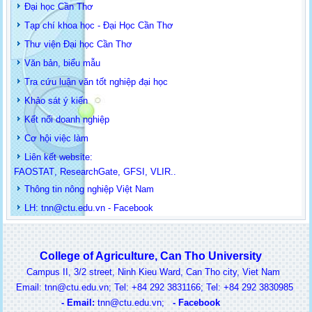
Đại học Cần Thơ
Tạp chí khoa học - Đại Học Cần Thơ
Thư viện Đại học Cần Thơ
Văn bản, biểu mẫu
Tra cứu luận văn tốt nghiệp đại học
Khảo sát ý kiến
Kết nối doanh nghiệp
Cơ hội việc làm
Liên kết website:
FAOSTAT
,
ResearchGate
,
GFSI
,
VLIR
..
Thông tin
nông nghiệp Việt Nam
LH: t
nn@ctu.edu.vn
-
Facebook
College of Agriculture, Can Tho University
Campus II, 3/2 street, Ninh Kieu Ward, Can Tho city, Viet Nam
ail: tnn@ctu.edu.vn; Tel: +84 292 3831166; Tel: +84 292 3830985
-
Email:
t
nn@ctu.edu.vn
;
-
Facebook