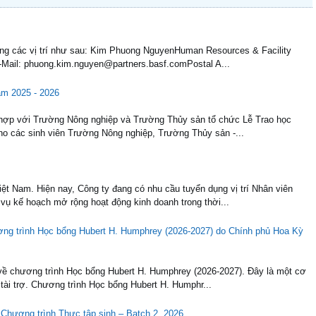
ụng các vị trí như sau: Kim Phuong NguyenHuman Resources & Facility
Mail: phuong.kim.nguyen@partners.basf.comPostal A...
ăm 2025 - 2026
 hợp với Trường Nông nghiệp và Trường Thủy sản tổ chức Lễ Trao học
o các sinh viên Trường Nông nghiệp, Trường Thủy sản -...
ệt Nam. Hiện nay, Công ty đang có nhu cầu tuyển dụng vị trí Nhân viên
ụ kế hoạch mở rộng hoạt động kinh doanh trong thời...
ơng trình Học bổng Hubert H. Humphrey (2026-2027) do Chính phủ Hoa Kỳ
về chương trình Học bổng Hubert H. Humphrey (2026-2027). Đây là một cơ
 tài trợ. Chương trình Học bổng Hubert H. Humphr...
 Chương trình Thực tập sinh – Batch 2, 2026