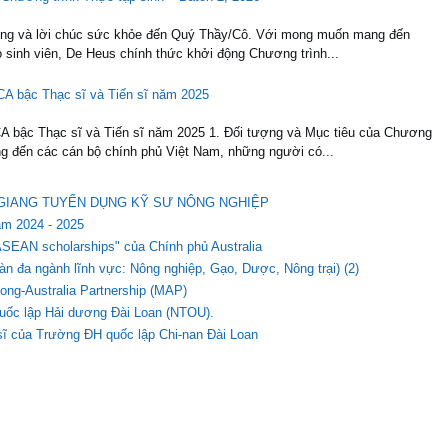
trọng và lời chúc sức khỏe đến Quý Thầy/Cô. Với mong muốn mang đến
o sinh viên, De Heus chính thức khởi động Chương trình...
CA bậc Thạc sĩ và Tiến sĩ năm 2025
A bậc Thạc sĩ và Tiến sĩ năm 2025 1. Đối tượng và Mục tiêu của Chương
g đến các cán bộ chính phủ Việt Nam, những người có...
ẬU GIANG TUYỂN DỤNG KỸ SƯ NÔNG NGHIỆP
ăm 2024 - 2025
r ASEAN scholarships" của Chính phủ Australia
n đa ngành lĩnh vực: Nông nghiệp, Gạo, Dược, Nông trại) (2)
ong-Australia Partnership (MAP)
quốc lập Hải dương Đài Loan (NTOU).
 sĩ của Trường ĐH quốc lập Chi-nan Đài Loan