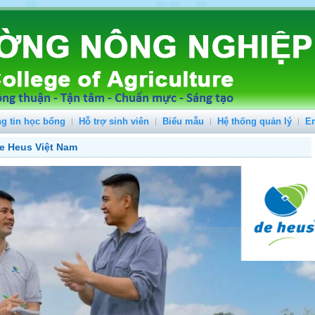
g tin học bổng
Hỗ trợ sinh viên
Biểu mẫu
Hệ thống quản lý
E
e Heus Việt Nam