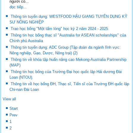
người có...
đọc tiếp...
Thông tin tuyển dụng: WESTFOOD HẬU GIANG TUYỂN DỤNG KỸ
SƯ NÔNG NGHIỆP
Trao học bổng "Một tấm lòng" học kỳ 2 năm 2024 - 2025
Thông tin học bổng thạc sĩ "Australia for ASEAN scholarships" của
Chính phủ Australia
Thông tin tuyển dụng: ADC Group (Tập đoàn đa ngành lĩnh vực:
Nông nghiệp, Gạo, Dược, Nông trại) (2)
Thông tin về khóa tập huấn nâng cao Mekong-Australia Partnership
(MAP)
Thông tin học bổng của Trường Đại học quốc lập Hải dương Đài
Loan (NTOU).
Thông tin về học bổng ĐH, Thạc sĩ, Tiến sĩ của Trường ĐH quốc lập
Chi-nan Đài Loan
View all
Start
Prev
1
2