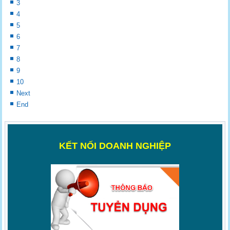
3
4
5
6
7
8
9
10
Next
End
K
ẾT NỐI DOANH NGHIỆP