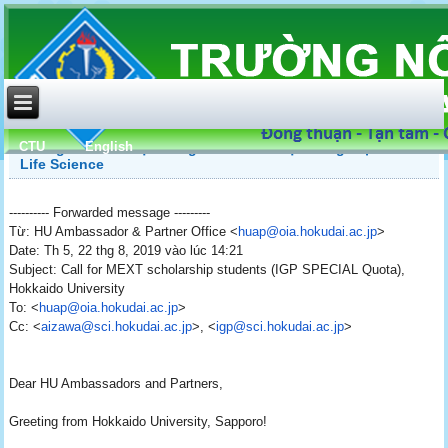
CTU
English
Thông báo về 7 học bổng tiến sĩ và 1 học bổng thạc sĩ về
Life Science
---------- Forwarded message ---------
Từ: HU Ambassador & Partner Office <
huap@oia.hokudai.ac.jp
>
Date: Th 5, 22 thg 8, 2019 vào lúc 14:21
Subject: Call for MEXT scholarship students (IGP SPECIAL Quota),
Hokkaido University
To: <
huap@oia.hokudai.ac.jp
>
Cc: <
aizawa@sci.hokudai.ac.jp
>, <
igp@sci.hokudai.ac.jp
>
Dear HU Ambassadors and Partners,
Greeting from Hokkaido University, Sapporo!