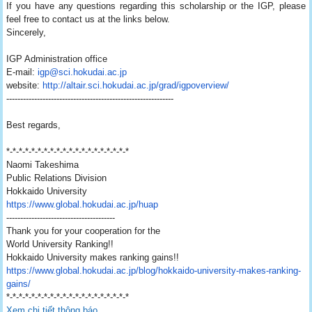
If you have any questions regarding this scholarship or the IGP, please
feel free to contact us at the links below.
Sincerely,
IGP Administration office
E-mail:
igp@sci.hokudai.ac.jp
website:
http://altair.sci.hokudai.ac.
jp/grad/igpoverview/
------------------------------
------------------------------
Best regards,
*-*-*-*-*-*-*-*-*-*-*-*-*-*-*-
*-*-*-*-*
Naomi Takeshima
Public Relations Division
Hokkaido University
https://www.global.hokudai.ac.
jp/huap
------------------------------
---------
Thank you for your cooperation for the
World University Ranking!!
Hokkaido University makes ranking gains!!
https://www.global.hokudai.ac.
jp/blog/hokkaido-university-
makes-ranking-
gains/
*-*-*-*-*-*-*-*-*-*-*-*-*-*-*-
*-*-*-*-*
Xem chi tiết thông báo