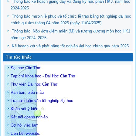
Thông báo kế hoạch giảng dạy và đăng ký học phần HK3, năm học
2024-2025
Thông báo mượn lễ phục và tổ chức lễ trao bằng tốt nghiệp đại học
chính qui đợt tháng 04 năm 2025 (ngày 11/04/2025)
Thông báo: Nộp đơn điểm miễn (M) và tương đương môn học HK1
năm học 2024 -2025
Kế hoạch xét và phát bằng tốt nghiệp đại học chính quy năm 2025
Tin tức khác
Đại học Cần Thơ
Tạp chí khoa học - Đại Học Cần Thơ
Thư viện Đại học Cần Thơ
Văn bản, biểu mẫu
Tra cứu luận văn tốt nghiệp đại học
Khảo sát ý kiến
Kết nối doanh nghiệp
Cơ hội việc làm
Liên kết website: