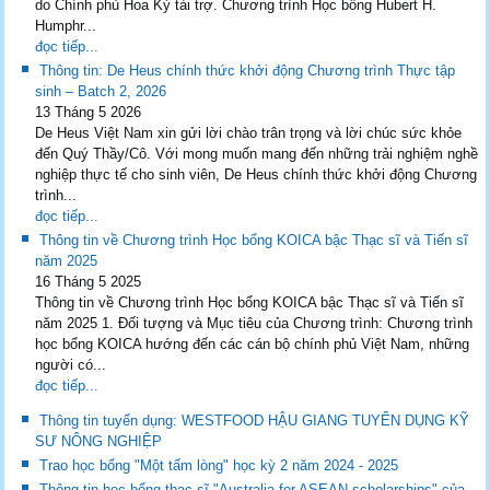
do Chính phủ Hoa Kỳ tài trợ. Chương trình Học bổng Hubert H.
Humphr...
đọc tiếp...
Thông tin: De Heus chính thức khởi động Chương trình Thực tập
sinh – Batch 2, 2026
13 Tháng 5 2026
De Heus Việt Nam xin gửi lời chào trân trọng và lời chúc sức khỏe
đến Quý Thầy/Cô. Với mong muốn mang đến những trải nghiệm nghề
nghiệp thực tế cho sinh viên, De Heus chính thức khởi động Chương
trình...
đọc tiếp...
Thông tin về Chương trình Học bổng KOICA bậc Thạc sĩ và Tiến sĩ
năm 2025
16 Tháng 5 2025
Thông tin về Chương trình Học bổng KOICA bậc Thạc sĩ và Tiến sĩ
năm 2025 1. Đối tượng và Mục tiêu của Chương trình: Chương trình
học bổng KOICA hướng đến các cán bộ chính phủ Việt Nam, những
người có...
đọc tiếp...
Thông tin tuyển dụng: WESTFOOD HẬU GIANG TUYỂN DỤNG KỸ
SƯ NÔNG NGHIỆP
Trao học bổng "Một tấm lòng" học kỳ 2 năm 2024 - 2025
Thông tin học bổng thạc sĩ "Australia for ASEAN scholarships" của