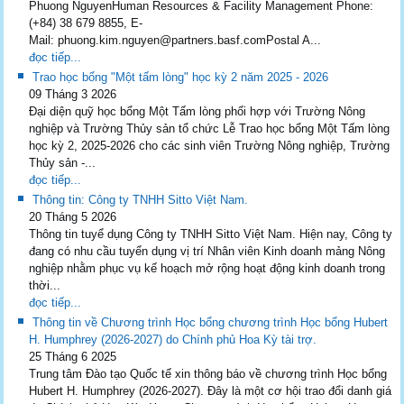
Phuong NguyenHuman Resources & Facility Management Phone:
(+84) 38 679 8855, E-
Mail: phuong.kim.nguyen@partners.basf.comPostal A...
đọc tiếp...
Trao học bổng "Một tấm lòng" học kỳ 2 năm 2025 - 2026
09 Tháng 3 2026
Đại diện quỹ học bổng Một Tấm lòng phối hợp với Trường Nông
nghiệp và Trường Thủy sản tổ chức Lễ Trao học bổng Một Tấm lòng
học kỳ 2, 2025-2026 cho các sinh viên Trường Nông nghiệp, Trường
Thủy sản -...
đọc tiếp...
Thông tin: Công ty TNHH Sitto Việt Nam.
20 Tháng 5 2026
Thông tin tuyể dụng Công ty TNHH Sitto Việt Nam. Hiện nay, Công ty
đang có nhu cầu tuyển dụng vị trí Nhân viên Kinh doanh mảng Nông
nghiệp nhằm phục vụ kế hoạch mở rộng hoạt động kinh doanh trong
thời...
đọc tiếp...
Thông tin về Chương trình Học bổng chương trình Học bổng Hubert
H. Humphrey (2026-2027) do Chính phủ Hoa Kỳ tài trợ.
25 Tháng 6 2025
Trung tâm Đào tạo Quốc tế xin thông báo về chương trình Học bổng
Hubert H. Humphrey (2026-2027). Đây là một cơ hội trao đổi danh giá