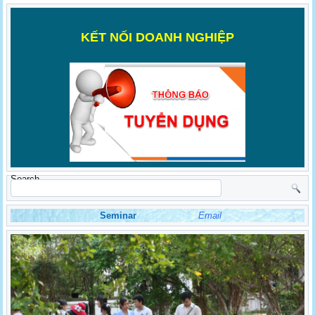
K
ẾT NỐI DOANH NGHIỆP
Search
Seminar
Email