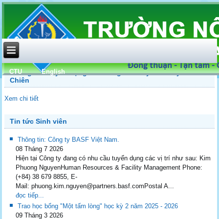
CTU
English
Thông báo tuyển dụng tổ trưởng của CTy CP Thủy sản Cổ
Chiên
Xem chi tiết
Tin tức Sinh viên
Thông tin: Công ty BASF Việt Nam.
08 Tháng 7 2026
Hiện tại Công ty đang có nhu cầu tuyển dụng các vị trí như sau: Kim
Phuong NguyenHuman Resources & Facility Management Phone:
(+84) 38 679 8855, E-
Mail: phuong.kim.nguyen@partners.basf.comPostal A...
đọc tiếp...
Trao học bổng "Một tấm lòng" học kỳ 2 năm 2025 - 2026
09 Tháng 3 2026