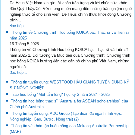
De Heus Việt Nam xin gửi lời chào trân trọng và lời chúc sức khỏe
đến Quý Thầy/Cô. Với mong muốn mang đến những trải nghiệm nghề
nghiệp thực tế cho sinh viên, De Heus chính thức khởi động Chương
trình...
đọc tiếp...
Thông tin về Chương trình Học bổng KOICA bậc Thạc sĩ và Tiến sĩ
năm 2025
16 Tháng 5 2025
Thông tin về Chương trình Học bổng KOICA bậc Thạc sĩ và Tiến sĩ
năm 2025 1. Đối tượng và Mục tiêu của Chương trình: Chương trình
học bổng KOICA hướng đến các cán bộ chính phủ Việt Nam, những
người có...
đọc tiếp...
Thông tin tuyển dụng: WESTFOOD HẬU GIANG TUYỂN DỤNG KỸ
SƯ NÔNG NGHIỆP
Trao học bổng "Một tấm lòng" học kỳ 2 năm 2024 - 2025
Thông tin học bổng thạc sĩ "Australia for ASEAN scholarships" của
Chính phủ Australia
Thông tin tuyển dụng: ADC Group (Tập đoàn đa ngành lĩnh vực:
Nông nghiệp, Gạo, Dược, Nông trại) (2)
Thông tin về khóa tập huấn nâng cao Mekong-Australia Partnership
(MAP)