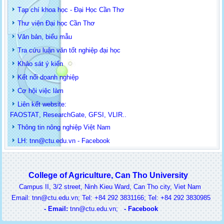
Tạp chí khoa học - Đại Học Cần Thơ
Thư viện Đại học Cần Thơ
Văn bản, biểu mẫu
Tra cứu luận văn tốt nghiệp đại học
Khảo sát ý kiến
Kết nối doanh nghiệp
Cơ hội việc làm
Liên kết website:
FAOSTAT
,
ResearchGate
,
GFSI
,
VLIR
..
Thông tin
nông nghiệp Việt Nam
LH: t
nn@ctu.edu.vn
-
Facebook
College of Agriculture, Can Tho University
Campus II, 3/2 street, Ninh Kieu Ward, Can Tho city, Viet Nam
ail: tnn@ctu.edu.vn; Tel: +84 292 3831166; Tel: +84 292 3830985
-
Email:
t
nn@ctu.edu.vn
;
-
Facebook