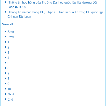
Thông tin học bổng của Trường Đại học quốc lập Hải dương Đài
Loan (NTOU).
Thông tin về học bổng ĐH, Thạc sĩ, Tiến sĩ của Trường ĐH quốc lập
Chi-nan Đài Loan
View all
Start
Prev
1
2
3
4
5
6
7
8
9
10
Next
End