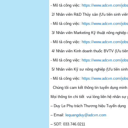
- Mô tả công việc:
https://www.adcvn.com/jobs/
2/ Nhân viên R&D Thủy sản (Ưu tiên sinh viên
- Mô tả công việc:
https://www.adcvn.com/jobs/
3/ Nhân viên Marketing Kỹ thuật nông nghiệp (
- Mô tả công việc:
https://www.adcvn.com/jobs
4/ Nhân viên Kinh doanh thuốc BVTV (Ưu tiên 
- Mô tả công việc:
https://www.adcvn.com/jobs
5/ Nhân viên Kỹ sư nông nghiệp (Ưu tiên sinh
- Mô tả công việc:
https://www.adcvn.com/jobs
Chúng tôi cam kết thông tin tuyển dụng minh b
Mọi thông tin chi tiết vui lòng liên hệ nhân sự
– Duy Le Phụ trách Thương hiệu Tuyển dụng
– Email:
lequangduy@adcvn.com
– SDT: 033.746.0211