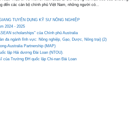
g đến các cán bộ chính phủ Việt Nam, những người có...
ẬU GIANG TUYỂN DỤNG KỸ SƯ NÔNG NGHIỆP
ăm 2024 - 2025
r ASEAN scholarships" của Chính phủ Australia
n đa ngành lĩnh vực: Nông nghiệp, Gạo, Dược, Nông trại) (2)
ong-Australia Partnership (MAP)
quốc lập Hải dương Đài Loan (NTOU).
 sĩ của Trường ĐH quốc lập Chi-nan Đài Loan