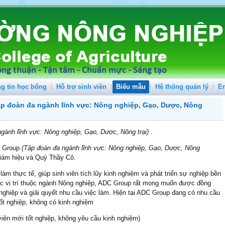
g tin học bổng
Hỗ trợ sinh viên
Biểu mẫu
Hệ thống quản lý
E
ập đoàn đa ngành lĩnh vực: Nông nghiệp, Gạo, Dược, Nông
gành lĩnh vực: Nông nghiệp, Gạo, Dược, Nông trại)
.
C Group
(Tập đoàn đa ngành lĩnh vực: Nông nghiệp, Gạo, Dược, Nông
iám hiệu và Quý Thầy Cô.
 thực tế, giúp sinh viên tích lũy kinh nghiệm và phát triển sự nghiệp bền
c vị trí thuộc ngành Nông nghiệp, ADC Group rất mong muốn được đồng
ghiệp và giải quyết nhu cầu việc làm. Hiện tại ADC Group đang có nhu cầu
 tốt nghiệp, không có kinh nghiệm
iên mới tốt nghiệp, không yêu cầu kinh nghiệm)