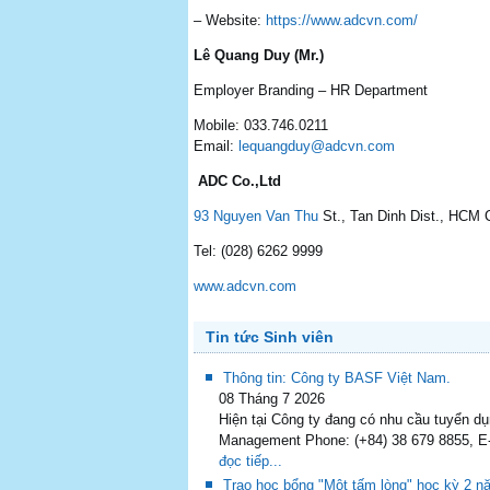
– Website:
https://www.adcvn.com/
Lê Quang Duy (Mr.)
Employer Branding – HR Department
Mobile: 033.746.0211
Email:
lequangduy@adcvn.com
ADC Co.,Ltd
93 Nguyen Van Thu
St., Tan Dinh Dist., HCM 
Tel: (028) 6262 9999
www.adcvn.com
Tin tức Sinh viên
Thông tin: Công ty BASF Việt Nam.
08 Tháng 7 2026
Hiện tại Công ty đang có nhu cầu tuyển d
Management Phone: (+84) 38 679 8855, E-
đọc tiếp...
Trao học bổng "Một tấm lòng" học kỳ 2 n