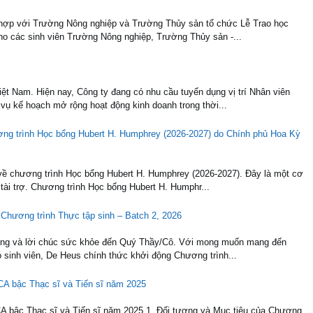
 hợp với Trường Nông nghiệp và Trường Thủy sản tổ chức Lễ Trao học
o các sinh viên Trường Nông nghiệp, Trường Thủy sản -...
ệt Nam. Hiện nay, Công ty đang có nhu cầu tuyển dụng vị trí Nhân viên
ụ kế hoạch mở rộng hoạt động kinh doanh trong thời...
ơng trình Học bổng Hubert H. Humphrey (2026-2027) do Chính phủ Hoa Kỳ
về chương trình Học bổng Hubert H. Humphrey (2026-2027). Đây là một cơ
 tài trợ. Chương trình Học bổng Hubert H. Humphr...
 Chương trình Thực tập sinh – Batch 2, 2026
trọng và lời chúc sức khỏe đến Quý Thầy/Cô. Với mong muốn mang đến
o sinh viên, De Heus chính thức khởi động Chương trình...
CA bậc Thạc sĩ và Tiến sĩ năm 2025
A bậc Thạc sĩ và Tiến sĩ năm 2025 1. Đối tượng và Mục tiêu của Chương