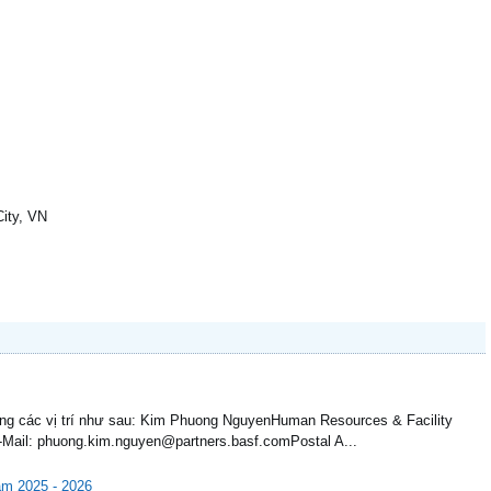
City, VN
ụng các vị trí như sau: Kim Phuong NguyenHuman Resources & Facility
Mail: phuong.kim.nguyen@partners.basf.comPostal A...
ăm 2025 - 2026