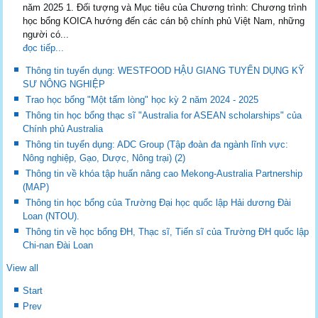
năm 2025 1. Đối tượng và Mục tiêu của Chương trình: Chương trình
học bổng KOICA hướng đến các cán bộ chính phủ Việt Nam, những
người có...
đọc tiếp...
Thông tin tuyển dụng: WESTFOOD HẬU GIANG TUYỂN DỤNG KỸ
SƯ NÔNG NGHIỆP
Trao học bổng "Một tấm lòng" học kỳ 2 năm 2024 - 2025
Thông tin học bổng thạc sĩ "Australia for ASEAN scholarships" của
Chính phủ Australia
Thông tin tuyển dụng: ADC Group (Tập đoàn đa ngành lĩnh vực:
Nông nghiệp, Gạo, Dược, Nông trại) (2)
Thông tin về khóa tập huấn nâng cao Mekong-Australia Partnership
(MAP)
Thông tin học bổng của Trường Đại học quốc lập Hải dương Đài
Loan (NTOU).
Thông tin về học bổng ĐH, Thạc sĩ, Tiến sĩ của Trường ĐH quốc lập
Chi-nan Đài Loan
View all
Start
Prev