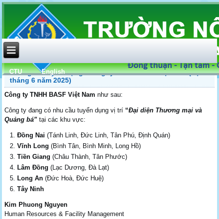
CTU
English
Thông tin tuyển dụng: Công ty TNHH BASF Việt Nam (đợt
tháng 6 năm 2025)
Công ty TNHH BASF Việt Nam
như sau:
Công ty đang có nhu cầu tuyển dụng vị trí
“
Đại diện Thương mại và
Quảng bá”
tại các khu vực:
Đồng Nai
(Tánh Linh, Đức Linh, Tân Phú, Định Quán)
Vĩnh Long
(Bình Tân, Bình Minh, Long Hồ)
Tiền Giang
(Châu Thành, Tân Phước)
Lâm Đồng
(Lạc Dương, Đà Lạt)
Long An
(Đức Hoà, Đức Huệ)
Tây Ninh
Kim Phuong
Nguyen
Human Resources & Facility Management