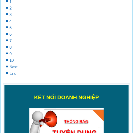
1
2
3
4
5
6
7
8
9
10
Next
End
K
ẾT NỐI DOANH NGHIỆP