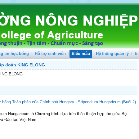
g tin học bổng
Hỗ trợ sinh viên
Biểu mẫu
Hệ thống quản lý
E
tập đoàn KING ELONG
n KING ELONG
Học bổng Toàn phần của Chính phủ Hungary - Stipendium Hungaricum (Buổi 2)
ium Hungaricum là Chương trình dựa trên thỏa thuận hợp tác giữa Bộ
à Đào tạo Việt Nam....