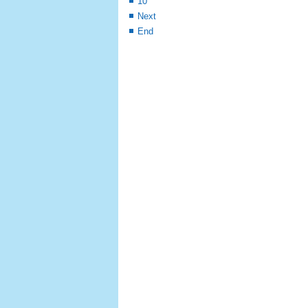
10
Next
End