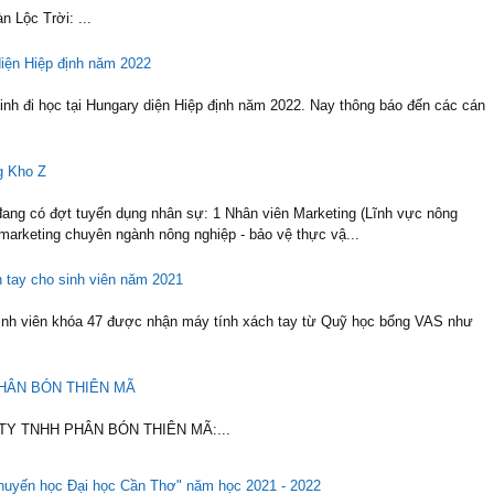
n Lộc Trời: ...
diện Hiệp định năm 2022
nh đi học tại Hungary diện Hiệp định năm 2022. Nay thông báo đến các cán
g Kho Z
ng có đợt tuyển dụng nhân sự: 1 Nhân viên Marketing (Lĩnh vực nông
 marketing chuyên ngành nông nghiệp - bảo vệ thực vậ...
h tay cho sinh viên năm 2021
nh viên khóa 47 được nhận máy tính xách tay từ Quỹ học bổng VAS như
 PHÂN BÓN THIÊN MÃ
NG TY TNHH PHÂN BÓN THIÊN MÃ:...
huyến học Đại học Cần Thơ" năm học 2021 - 2022