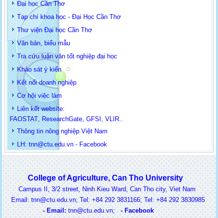
Đại học Cần Thơ
Tạp chí khoa học - Đại Học Cần Thơ
Thư viện Đại học Cần Thơ
Văn bản, biểu mẫu
Tra cứu luận văn tốt nghiệp đại học
Khảo sát ý kiến
Kết nối doanh nghiệp
Cơ hội việc làm
Liên kết website:
FAOSTAT
,
ResearchGate
,
GFSI
,
VLIR
..
Thông tin
nông nghiệp Việt Nam
LH: t
nn@ctu.edu.vn
-
Facebook
College of Agriculture, Can Tho University
Campus II, 3/2 street, Ninh Kieu Ward, Can Tho city, Viet Nam
ail: tnn@ctu.edu.vn; Tel: +84 292 3831166; Tel: +84 292 3830985
-
Email:
t
nn@ctu.edu.vn
;
-
Facebook