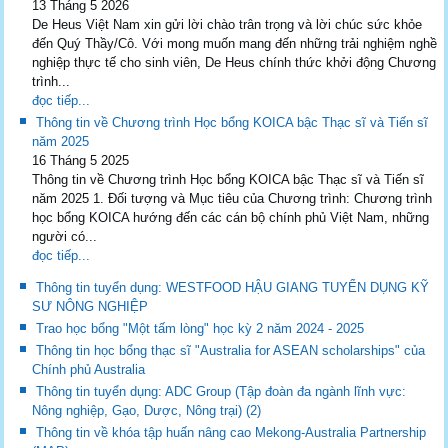
13 Tháng 5 2026
De Heus Việt Nam xin gửi lời chào trân trọng và lời chúc sức khỏe
đến Quý Thầy/Cô. Với mong muốn mang đến những trải nghiệm nghề
nghiệp thực tế cho sinh viên, De Heus chính thức khởi động Chương
trình...
đọc tiếp...
Thông tin về Chương trình Học bổng KOICA bậc Thạc sĩ và Tiến sĩ
năm 2025
16 Tháng 5 2025
Thông tin về Chương trình Học bổng KOICA bậc Thạc sĩ và Tiến sĩ
năm 2025 1. Đối tượng và Mục tiêu của Chương trình: Chương trình
học bổng KOICA hướng đến các cán bộ chính phủ Việt Nam, những
người có...
đọc tiếp...
Thông tin tuyển dụng: WESTFOOD HẬU GIANG TUYỂN DỤNG KỸ
SƯ NÔNG NGHIỆP
Trao học bổng "Một tấm lòng" học kỳ 2 năm 2024 - 2025
Thông tin học bổng thạc sĩ "Australia for ASEAN scholarships" của
Chính phủ Australia
Thông tin tuyển dụng: ADC Group (Tập đoàn đa ngành lĩnh vực:
Nông nghiệp, Gạo, Dược, Nông trại) (2)
Thông tin về khóa tập huấn nâng cao Mekong-Australia Partnership