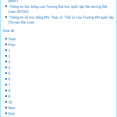
(MAP)
Thông tin học bổng của Trường Đại học quốc lập Hải dương Đài
Loan (NTOU).
Thông tin về học bổng ĐH, Thạc sĩ, Tiến sĩ của Trường ĐH quốc lập
Chi-nan Đài Loan
View all
Start
Prev
1
2
3
4
5
6
7
8
9
10
Next
End