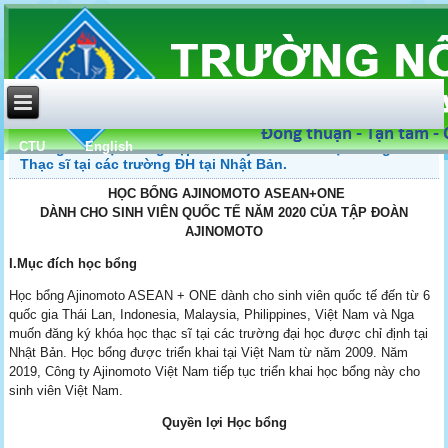
CTU
English
Thông báo học bổng Tập đoàn Ajinomoto – Học bổng
Thạc sĩ tại các trường ĐH tại Nhật Bản.
HỌC BỔNG AJINOMOTO ASEAN+ONE
DÀNH CHO SINH VIÊN QUỐC TẾ NĂM 2020 CỦA TẬP ĐOÀN
AJINOMOTO
I.Mục đích học bổng
Học bổng Ajinomoto ASEAN + ONE dành cho sinh viên quốc tế đến từ 6
quốc gia Thái Lan, Indonesia, Malaysia, Philippines, Việt Nam và Nga
muốn đăng ký khóa học thạc sĩ tại các trường đại học được chỉ định tại
Nhật Bản. Học bổng được triển khai tại Việt Nam từ năm 2009. Năm
2019, Công ty Ajinomoto Việt Nam tiếp tục triển khai học bổng này cho
sinh viên Việt Nam.
Quyền lợi Học bổng