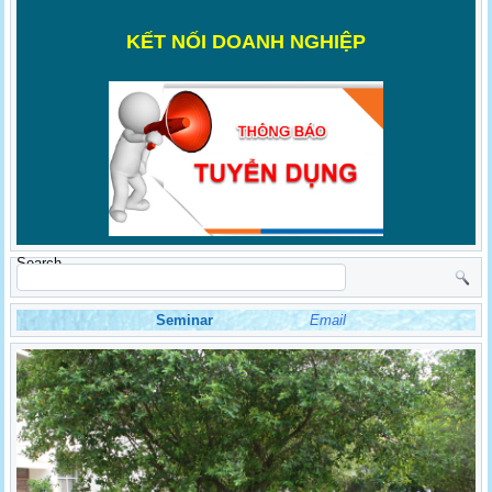
K
ẾT NỐI DOANH NGHIỆP
Search
Seminar
Email