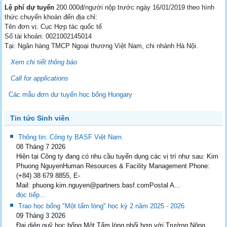
Lệ phí dự tuyển
200.000đ/người nộp trước ngày 16/01/2019 theo hình
thức chuyển khoản đến địa chỉ:
Tên đơn vị: Cục Hợp tác quốc tế
Số tài khoản: 0021002145014
Tại: Ngân hàng TMCP Ngoại thương Việt Nam, chi nhánh Hà Nội.
Xem chi tiết thông báo
Call for applications
Các mẫu đơn dự tuyển học bổng Hungary
Tin tức Sinh viên
Thông tin: Công ty BASF Việt Nam.
08 Tháng 7 2026
Hiện tại Công ty đang có nhu cầu tuyển dụng các vị trí như sau: Kim
Phuong NguyenHuman Resources & Facility Management Phone:
(+84) 38 679 8855, E-
Mail: phuong.kim.nguyen@partners.basf.comPostal A...
đọc tiếp...
Trao học bổng "Một tấm lòng" học kỳ 2 năm 2025 - 2026
09 Tháng 3 2026
Đại diện quỹ học bổng Một Tấm lòng phối hợp với Trường Nông