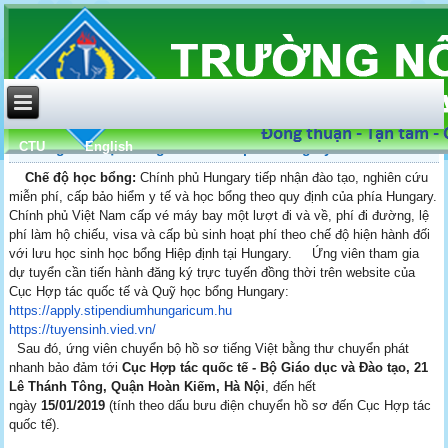
CTU
English
Thông báo học bổng của Chính phủ Hungary năm 2019
Chế độ học bổng:
Chính phủ Hungary tiếp nhận đào tạo, nghiên cứu
miễn phí, cấp bảo hiểm y tế và học bổng theo quy định của phía Hungary.
Chính phủ Việt Nam cấp vé máy bay một lượt đi và về, phí đi đường, lệ
phí làm hộ chiếu, visa và cấp bù sinh hoạt phí theo chế độ hiện hành đối
với lưu học sinh học bổng Hiệp định tại Hungary. Ứng viên tham gia
dự tuyển cần tiến hành đăng ký trực tuyến đồng thời trên website của
Cục Hợp tác quốc tế và Quỹ học bổng Hungary:
https://apply.
stipendiumhungaricum.hu
https://tuyensinh.vied.vn/
Sau đó, ứng viên chuyển bộ hồ sơ tiếng Việt bằng thư chuyển phát
nhanh bảo đảm tới
Cục Hợp tác quốc tế - Bộ Giáo dục và Đào tạo, 21
Lê Thánh Tông, Quận Hoàn Kiếm, Hà Nội
, đến hết
ngày
15/01/2019
(tính theo dấu bưu điện chuyển hồ sơ đến Cục Hợp tác
quốc tế).