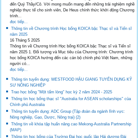
đến Quý Thầy/Cô. Với mong muốn mang đến những trải nghiệm nghề
nghiệp thực tế cho sinh viên, De Heus chính thức khởi động Chương
trình...
đọc tiếp...
Thông tin về Chương trình Học bổng KOICA bậc Thạc sĩ và Tiến sĩ
năm 2025
16 Tháng 5 2025
Thông tin về Chương trình Học bổng KOICA bậc Thạc sĩ và Tiến sĩ
năm 2025 1. Đối tượng và Mục tiêu của Chương trình: Chương trình
học bổng KOICA hướng đến các cán bộ chính phủ Việt Nam, những
người có...
đọc tiếp...
Thông tin tuyển dụng: WESTFOOD HẬU GIANG TUYỂN DỤNG KỸ
SƯ NÔNG NGHIỆP
Trao học bổng "Một tấm lòng" học kỳ 2 năm 2024 - 2025
Thông tin học bổng thạc sĩ "Australia for ASEAN scholarships" của
Chính phủ Australia
Thông tin tuyển dụng: ADC Group (Tập đoàn đa ngành lĩnh vực:
Nông nghiệp, Gạo, Dược, Nông trại) (2)
Thông tin về khóa tập huấn nâng cao Mekong-Australia Partnership
(MAP)
Thông tin học bổng của Trường Đại học quốc lập Hải dương Đài