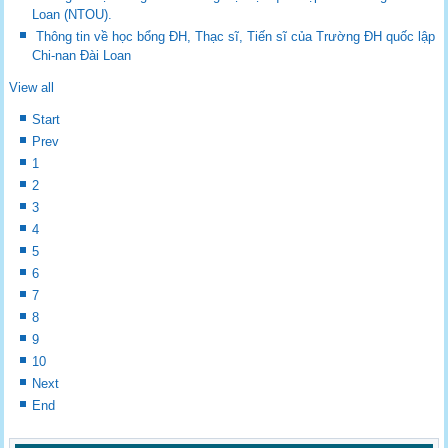
Loan (NTOU).
Thông tin về học bổng ĐH, Thạc sĩ, Tiến sĩ của Trường ĐH quốc lập
Chi-nan Đài Loan
View all
Start
Prev
1
2
3
4
5
6
7
8
9
10
Next
End