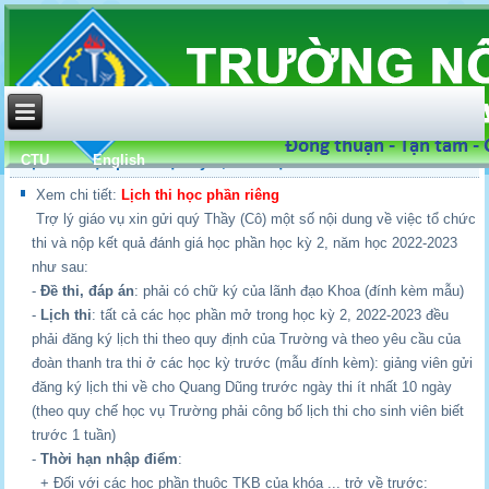
CTU
English
Lịch thi học phần học kỳ 2, năm học 2022-2023
Xem chi tiết:
Lịch thi học phần riêng
Trợ lý giáo vụ xin gửi quý Thầy (Cô) một số nội dung về việc tổ chức
thi và nộp kết quả đánh giá học phần học kỳ 2, năm học 2022-2023
như sau:
-
Đề thi, đáp án
: phải có chữ ký của lãnh đạo Khoa (đính kèm mẫu)
-
Lịch thi
: tất cả các học phần mở trong học kỳ 2, 2022-2023 đều
phải đăng ký lịch thi theo quy định của Trường và theo yêu cầu của
đoàn thanh tra thi ở các học kỳ trước (mẫu đính kèm): giảng viên gửi
đăng ký lịch thi về cho Quang Dũng trước ngày thi ít nhất 10 ngày
(theo quy chế học vụ Trường phải công bố lịch thi cho sinh viên biết
trước 1 tuần)
-
Thời hạn nhập điểm
:
+ Đối với các học phần thuộc TKB của khóa ... trở về trước: