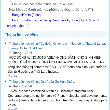
+ Đối với các học phần thuộc TKB của khóa ...:
-
Nộp kết quả đánh giá học phần cho Quang Dũng (VPT)
:
+
Bảng điểm in (2 bản)
:
+
Hồ sơ thi (bài thi, các bảng điểm giữa kỳ + cuối kỳ + đồ án +
chuyên cần,...)
:
Thông tin học bổng
Thông báo học bổng Tập đoàn Ajinomoto – Học bổng Thạc sĩ tại các
trường ĐH tại Nhật Bản.
15 Tháng 1 2019
HỌC BỔNG AJINOMOTO ASEAN+ONE DÀNH CHO SINH VIÊN
QUỐC TẾ NĂM 2020 CỦA TẬP ĐOÀN AJINOMOTO I.Mục đích học
bổng Học bổng Ajinomoto ASEAN + ONE dành cho sinh viên quốc tế
đến từ 6 quốc gia Thái Lan, Indon...
đọc tiếp...
Thông báo học bổng tiến sĩ của Gs Hàn Quốc.
09 Tháng 1 2019
Tuyển ứng viên combined Master + Doctorate program hoặc
Doctorate program; nghiên cứu về Plant molecular and developmental
biology (hiện tại lab chủ yếu thực hiện trên đối tượng cây Arabidopsis
và câ...
đọc tiếp...