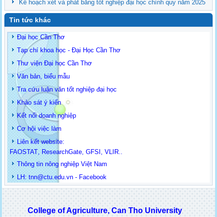
Kế hoạch xét và phát bằng tốt nghiệp đại học chính quy năm 2025
Tin tức khác
Đại học Cần Thơ
Tạp chí khoa học - Đại Học Cần Thơ
Thư viện Đại học Cần Thơ
Văn bản, biểu mẫu
Tra cứu luận văn tốt nghiệp đại học
Khảo sát ý kiến
Kết nối doanh nghiệp
Cơ hội việc làm
Liên kết website:
FAOSTAT
,
ResearchGate
,
GFSI
,
VLIR
..
Thông tin
nông nghiệp Việt Nam
LH: t
nn@ctu.edu.vn
-
Facebook
College of Agriculture, Can Tho University