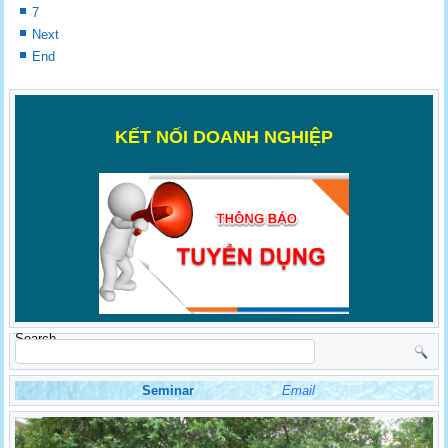
7
Next
End
K
ẾT NỐI DOANH NGHIỆP
Search
Seminar
Email