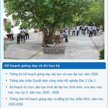
Kế hoạch giảng dạy và thi học kỳ
Thông tin kế hoạch giảng dạy đại học và sau đại học năm 2026
Thông báo nhận Quyết định công nhận tốt nghiệp Đợt 2 Lần 1
Kế hoạch tổ chức đào tạo trình độ đại học hình thức vừa làm vừa
học, học kỳ 3, năm học 2025 - 2026
Thông báo kế hoạch giảng dạy và đăng ký học phần HK3, năm học
2025-2026