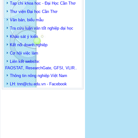
Tạp chí khoa học - Đại Học Cần Thơ
Thư viện Đại học Cần Thơ
Văn bản, biểu mẫu
Tra cứu luận văn tốt nghiệp đại học
Khảo sát ý kiến
Kết nối doanh nghiệp
Cơ hội việc làm
Liên kết website:
FAOSTAT
,
ResearchGate
,
GFSI
,
VLIR
..
Thông tin
nông nghiệp Việt Nam
LH: t
nn@ctu.edu.vn
-
Facebook