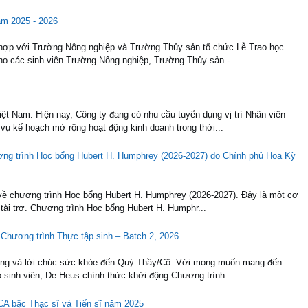
ăm 2025 - 2026
 hợp với Trường Nông nghiệp và Trường Thủy sản tổ chức Lễ Trao học
o các sinh viên Trường Nông nghiệp, Trường Thủy sản -...
ệt Nam. Hiện nay, Công ty đang có nhu cầu tuyển dụng vị trí Nhân viên
ụ kế hoạch mở rộng hoạt động kinh doanh trong thời...
ơng trình Học bổng Hubert H. Humphrey (2026-2027) do Chính phủ Hoa Kỳ
về chương trình Học bổng Hubert H. Humphrey (2026-2027). Đây là một cơ
 tài trợ. Chương trình Học bổng Hubert H. Humphr...
 Chương trình Thực tập sinh – Batch 2, 2026
trọng và lời chúc sức khỏe đến Quý Thầy/Cô. Với mong muốn mang đến
o sinh viên, De Heus chính thức khởi động Chương trình...
CA bậc Thạc sĩ và Tiến sĩ năm 2025