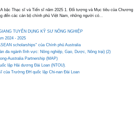
A bậc Thạc sĩ và Tiến sĩ năm 2025 1. Đối tượng và Mục tiêu của Chương
g đến các cán bộ chính phủ Việt Nam, những người có...
ẬU GIANG TUYỂN DỤNG KỸ SƯ NÔNG NGHIỆP
ăm 2024 - 2025
r ASEAN scholarships" của Chính phủ Australia
n đa ngành lĩnh vực: Nông nghiệp, Gạo, Dược, Nông trại) (2)
ong-Australia Partnership (MAP)
quốc lập Hải dương Đài Loan (NTOU).
 sĩ của Trường ĐH quốc lập Chi-nan Đài Loan