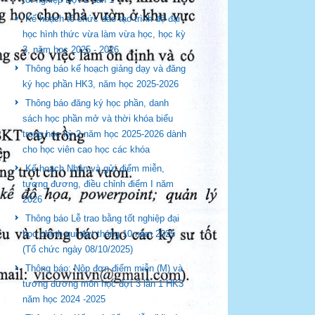
Kế hoạch tổ chức đào tạo trình độ đại
học hình thức vừa làm vừa học, học kỳ
3, năm học 2025 - 2026
Thông báo kế hoạch giảng dạy và đăng
ký học phần HK3, năm học 2025-2026
Thông báo đăng ký học phần, danh
sách học phần mở và thời khóa biểu
trong học kỳ 2 năm học 2025-2026 dành
cho học viên cao học các khóa
Kế hoạch Nhận và gửi điểm miễn,
tương đương, điều chỉnh điểm I năm
2026
Thông báo Lễ trao bằng tốt nghiệp đại
học chính qui đợt tháng 10 năm 2025
(Tổ chức ngày 08/10/2025)
Thông báo: Nộp đơn điểm miễn (M) và
tương đương môn học đợt 3 lần 1 HK3
năm học 2024 -2025